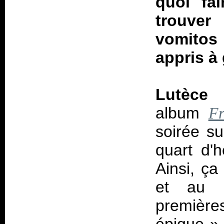
quoi fai
trouver
vomitos
appris à 
Lutèce
v
album
Fr
soirée s
quart d'h
Ainsi, ç
et au m
première