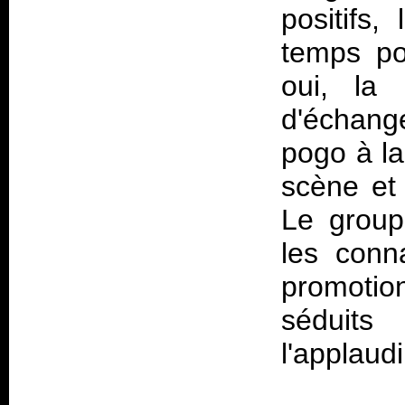
positifs
temps po
oui, la 
d'échang
pogo à la
scène et 
Le groupe
les conna
promotio
séduit
l'applaud