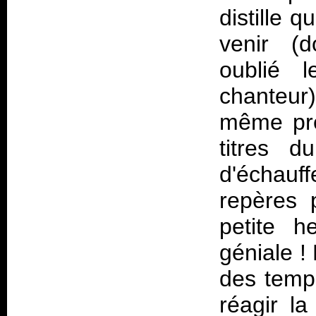
distille 
venir (d
oublié 
chanteur)
même prév
titres 
d'échauf
repères 
petite h
géniale !
des temps
réagir la