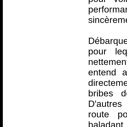
perform
sincèreme
Débarque
pour leq
nettemen
entend a
directem
bribes d
D'autres 
route p
baladant 