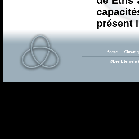
de Eths 
capacit
présent 
Accueil
Chroniq
©Les Eternels 