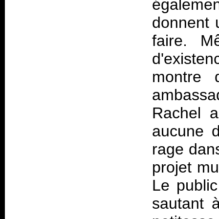
également
donnent u
faire. 
d'existen
montre q
ambassad
Rachel a
aucune d
rage dans
projet mu
Le public
sautant 