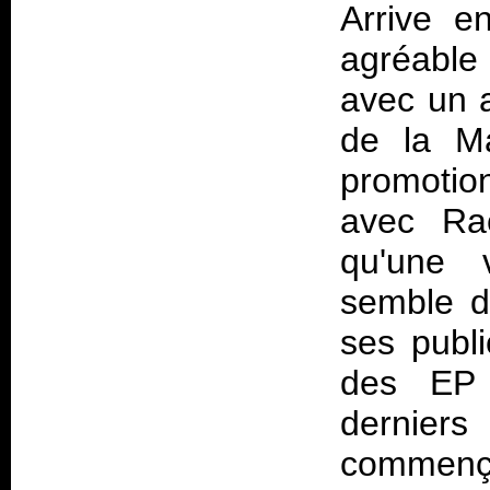
Arrive en
agréable 
avec un a
de la M
promotio
avec Rac
qu'une 
semble d'
ses publ
des E
derniers
commença