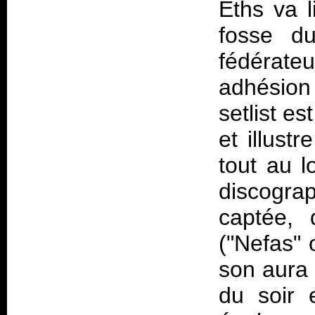
Eths va l
fosse du
fédérate
adhésion 
setlist e
et illustr
tout au l
discograp
captée, 
("Nefas" 
son aura 
du soir 