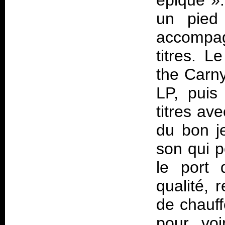
épique
»
un pied
accompag
titres. L
the Carny
LP, puis
titres av
du bon j
son qui p
le port 
qualité, 
de chauff
pour voi