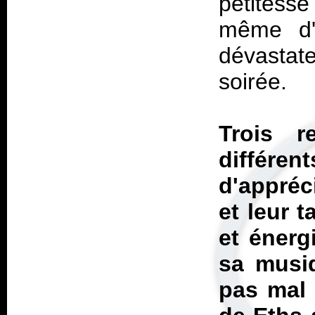
petitess
même d'u
dévastate
soirée.
Trois r
différen
d'appréc
et leur t
et énerg
sa musiq
pas mal 