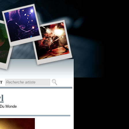
T
l
n Du Monde