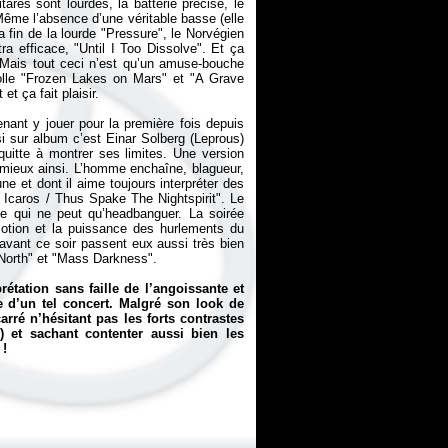
ares sont lourdes, la batterie précise, le
Même l’absence d’une véritable basse (elle
 fin de la lourde "Pressure", le Norvégien
a efficace, "Until I Too Dissolve". Et ça
n. Mais tout ceci n’est qu’un amuse-bouche
folle "Frozen Lakes on Mars" et "A Grave
t ça fait plaisir.
enant y jouer pour la première fois depuis
 si sur album c’est Einar Solberg (Leprous)
quitte à montrer ses limites. Une version
 mieux ainsi. L’homme enchaîne, blagueur,
une et dont il aime toujours interpréter des
f Icaros / Thus Spake The Nightspirit". Le
se qui ne peut qu’headbanguer. La soirée
motion et la puissance des hurlements du
avant ce soir passent eux aussi très bien
 North" et "Mass Darkness".
étation sans faille de l’angoissante et
e d’un tel concert. Malgré son look de
arré n’hésitant pas les forts contrastes
) et sachant contenter aussi bien les
 !