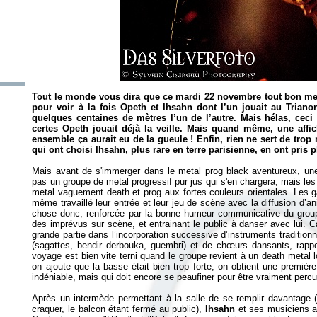
Tout le monde vous dira que ce mardi 22 novembre tout bon met
pour voir à la fois Opeth et Ihsahn dont l’un jouait au Triano
quelques centaines de mètres l’un de l’autre. Mais hélas, ceci
certes Opeth jouait déjà la veille. Mais quand même, une aff
ensemble ça aurait eu de la gueule ! Enfin, rien ne sert de trop r
qui ont choisi Ihsahn, plus rare en terre parisienne, en ont pris pl
Mais avant de s'immerger dans le metal prog black aventureux, une
pas un groupe de metal progressif pur jus qui s'en chargera, mais les
metal vaguement death et prog aux fortes couleurs orientales. Les g
même travaillé leur entrée et leur jeu de scène avec la diffusion d’
chose donc, renforcée par la bonne humeur communicative du group
des imprévus sur scène, et entrainant le public à danser avec lui. C
grande partie dans l’incorporation successive d’instruments traditi
(sagattes, bendir derbouka, guembri) et de chœurs dansants, rappe
voyage est bien vite terni quand le groupe revient à un death metal lo
on ajoute que la basse était bien trop forte, on obtient une première
indéniable, mais qui doit encore se peaufiner pour être vraiment perc
Après un intermède permettant à la salle de se remplir davantage (
craquer, le balcon étant fermé au public),
Ihsahn
et ses musiciens a