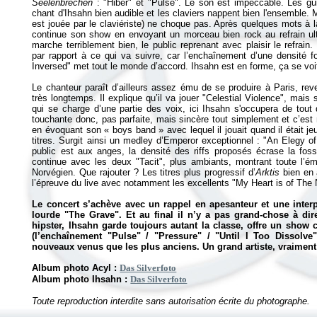
Seelenbrechen
: "Hiber" et "Pulse". Le son est impeccable. Les guit
chant d'Ihsahn bien audible et les claviers nappent bien l'ensemble. 
est jouée par le claviériste) ne choque pas. Après quelques mots à la
continue son show en envoyant un morceau bien rock au refrain ultr
marche terriblement bien, le public reprenant avec plaisir le refrai
par rapport à ce qui va suivre, car l’enchaînement d’une densité 
Inversed" met tout le monde d’accord. Ihsahn est en forme, ça se voit e
Le chanteur paraît d’ailleurs assez ému de se produire à Paris, rev
très longtemps. Il explique qu’il va jouer "Celestial Violence", mais
qui se charge d’une partie des voix, ici Ihsahn s'occupera de tout 
touchante donc, pas parfaite, mais sincère tout simplement et c’est
en évoquant
son «
boys band
»
avec lequel il jouait quand il était je
titres. Surgit ainsi un medley d’Emperor exceptionnel : "An Elegy o
public est aux anges, la densité des riffs proposés écrase la fos
continue avec les deux "Tacit", plus ambiants, montrant toute l’é
Norvégien. Que rajouter ? Les titres plus progressif d’
Arktis
bien en 
l’épreuve du live avec notamment les excellents "My Heart is of The
Le concert s’achève avec un rappel en apesanteur et une interpr
lourde "The Grave". Et au final il n’y a pas grand-chose à dir
hipster, Ihsahn garde toujours autant la classe, offre un show c
(l’enchaînement "Pulse" / "Pressure" / "Until I Too Dissolve"
nouveaux venus que les plus anciens. Un grand artiste, vraiment
Album photo Acyl :
Das Silverfoto
Album photo Ihsahn :
Das Silverfoto
Toute reproduction interdite sans autorisation écrite du photographe.