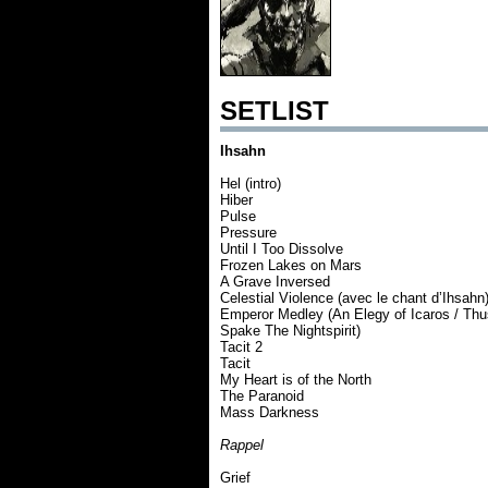
SETLIST
Ihsahn
Hel (intro)
Hiber
Pulse
Pressure
Until I Too Dissolve
Frozen Lakes on Mars
A Grave Inversed
Celestial Violence (avec le chant d’Ihsahn
Emperor Medley (An Elegy of Icaros / Thu
Spake The Nightspirit)
Tacit 2
Tacit
My Heart is of the North
The Paranoid
Mass Darkness
Rappel
Grief