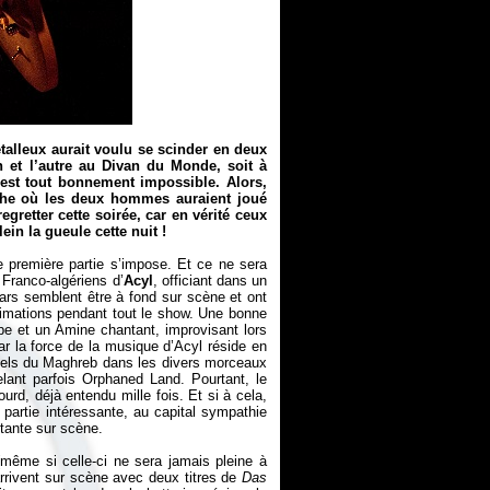
alleux aurait voulu se scinder en deux
n et l’autre au Divan du Monde, soit à
 est tout bonnement impossible. Alors,
iche où les deux hommes auraient joué
egretter cette soirée, car en vérité ceux
ein la gueule cette nuit !
 première partie s’impose. Et ce ne sera
 Franco-algériens d’
Acyl
, officiant dans un
ars semblent être à fond sur scène et ont
animations pendant tout le show. Une bonne
e et un Amine chantant, improvisant lors
ar la force de la musique d’Acyl réside en
onnels du Maghreb dans les divers morceaux
lant parfois Orphaned Land. Pourtant, le
urd, déjà entendu mille fois. Et si à cela,
 partie intéressante, au capital sympathie
utante sur scène.
même si celle-ci ne sera jamais pleine à
rrivent sur scène avec deux titres de
Das