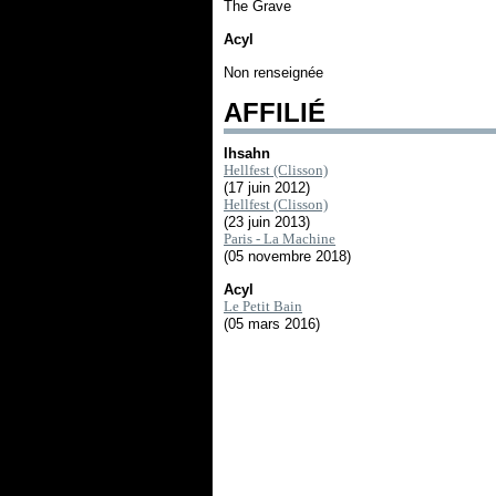
The Grave
Acyl
Non renseignée
AFFILIÉ
Ihsahn
Hellfest (Clisson)
(17 juin 2012)
Hellfest (Clisson)
(23 juin 2013)
Paris - La Machine
(05 novembre 2018)
Acyl
Le Petit Bain
(05 mars 2016)