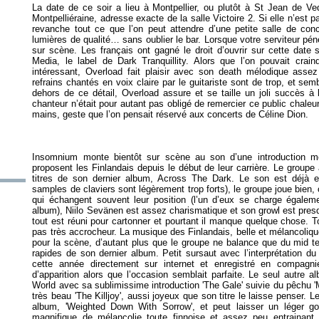
La date de ce soir a lieu à Montpellier, ou plutôt à St Jean de 
Montpelliéraine, adresse exacte de la salle Victoire 2. Si elle n’est pa
revanche tout ce que l’on peut attendre d’une petite salle de concer
lumières de qualité… sans oublier le bar. Lorsque votre serviteur pénè
sur scène. Les français ont gagné le droit d’ouvrir sur cette date
Media, le label de Dark Tranquillity. Alors que l’on pouvait cra
intéressant, Overload fait plaisir avec son death mélodique assez
refrains chantés en voix claire par le guitariste sont de trop, et se
dehors de ce détail, Overload assure et se taille un joli succès à 
chanteur n’était pour autant pas obligé de remercier ce public chale
Insomnium monte bientôt sur scène au son d’une introduction m
proposent les Finlandais depuis le début de leur carrière. Le groupe 
titres de son dernier album,
Across The Dark
. Le son est déjà e
samples de claviers sont légèrement trop forts), le groupe joue bien,
qui échangent souvent leur position (l’un d’eux se charge égaleme
album), Niilo Sevänen est assez charismatique et son growl est pres
tout est réuni pour cartonner et pourtant il manque quelque chose. 
pas très accrocheur. La musique des Finlandais, belle et mélancolique
pour la scène, d’autant plus que le groupe ne balance que du mid t
rapides de son dernier album. Petit sursaut avec l’interprétation du
cette année directement sur internet et enregistré en compag
d’apparition alors que l’occasion semblait parfaite. Le seul autre 
World
avec sa sublimissime introduction 'The Gale' suivie du pêchu 'M
très beau 'The Killjoy', aussi joyeux que son titre le laisse penser. Le
album, 'Weighted Down With Sorrow', et peut laisser un léger gout
magnifique de mélancolie toute finnoise et assez peu entrainan