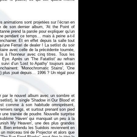
s animations sont projetées sur l’écran en
e de son dernier album, 'At the Point of
tanne prend la parole pour expliquer qu’un
cène pendant ce temps… mais à peine a-t-il
 enchainer. Et en effet depuis la salle tout
une Ferrari de dealer ! La setlist du soir
taire avec celle de la précédente tournée,
s à l’honneur avec cinq titres. Tous les
s Eye
. Après un 'The Fatatlist' au refrain
 suivi d’un 'Lost to Apathy' toujours aussi
chainent: 'Monochromatic Stains', 'One
de) plus joué depuis… 1996 ? Un régal pour
r par le nouvel album avec un sombre et
 setlist), le single 'Shadow in Our Blood' et
e est comme à son habitude omniprésent,
emiers rangs, et surtout prenant son pied
 une trainée de poudre. Nouvelle surprise
 sublime 'Haven' qui manquait un peu à la
'Punish My Heaven', une des plus grandes
et. Bien entendu les Suédois reviennent en
e un morceau tiré de
Projector
et alors que
'The Sun Fired Blanks', peut être le titre le