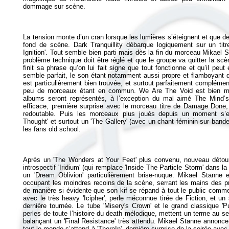
La tension monte d’un cran lorsque les lumières s’éteignent et que de
fond de scène. Dark Tranquillity débarque logiquement sur un titr
Ignition'. Tout semble bien parti mais dès la fin du morceau Mikael S
problème technique doit être réglé et que le groupe va quitter la s
finit sa phrase qu’on lui fait signe que tout fonctionne et qu’il peut
semble parfait, le son étant notamment aussi propre et flamboyant qu'
est particulièrement bien trouvée, et surtout parfaitement complémen
peu de morceaux étant en commun.
We Are The Void
est bien mi
albums seront représentés, à l’exception du mal aimé
The Mind’
efficace, première surprise avec le morceau titre de
Damage Done
,
redoutable. Puis les morceaux plus joués depuis un moment s’en
Thought' et surtout un 'The Gallery' (avec un chant féminin sur ban
Après un 'The Wonders at Your Feet' plus convenu, nouveau détou
introspectif 'Iridium' (qui remplace 'Inside The Particle Storm' dans la
un 'Dream Oblivion' particulièrement brise-nuque. Mikael Stann
occupant les moindres recoins de la scène, serrant les mains des pr
de manière si évidente que son kif se répand à tout le public comme
avec le très heavy 'Icipher', perle méconnue tirée de
Fiction
, et un
dernière tournée. Le tube 'Misery's Crown' et le grand classique 
perles de toute l’histoire du death mélodique, mettent un terme au s
balançant un 'Final Resistance' très attendu. Mikael Stanne annonc
tout le monde s’attend à 'ThereIn', dernière surprise de la soirée avec 