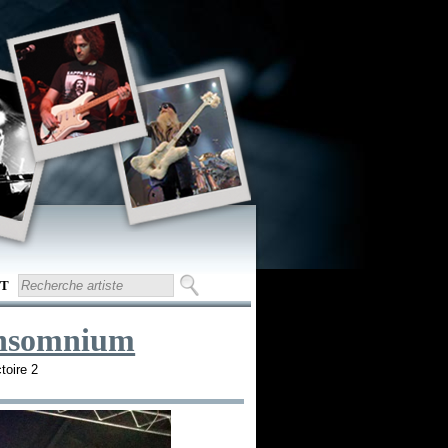
T
nsomnium
toire 2