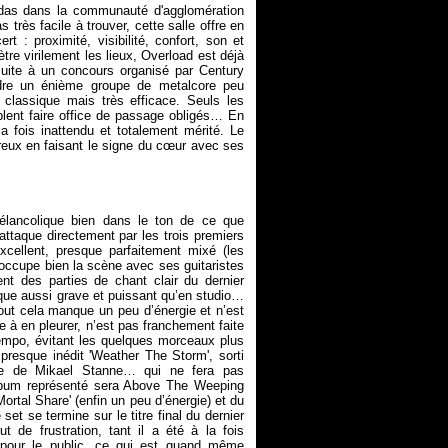
Vedas dans la communauté d'agglomération
s très facile à trouver, cette salle offre en
t : proximité, visibilité, confort, son et
tre virilement les lieux, Overload est déjà
 suite à un concours organisé par Century
indre un énième groupe de metalcore peu
 classique mais très efficace. Seuls les
mblent faire office de passage obligés… En
la fois inattendu et totalement mérité. Le
ureux en faisant le signe du cœur avec ses
élancolique bien dans le ton de ce que
attaque directement par les trois premiers
xcellent, presque parfaitement mixé (les
 occupe bien la scène avec ses guitaristes
nt des parties de chant clair du dernier
que aussi grave et puissant qu’en studio…
Tout cela manque un peu d’énergie et n’est
 à en pleurer, n’est pas franchement faite
empo, évitant les quelques morceaux plus
 presque inédit 'Weather The Storm', sorti
nie de Mikael Stanne… qui ne fera pas
album représenté sera
Above The Weeping
ortal Share' (enfin un peu d’énergie) et du
 set se termine sur le titre final du dernier
 de frustration, tant il a été à la fois
t pour le public, ce qui est quand même