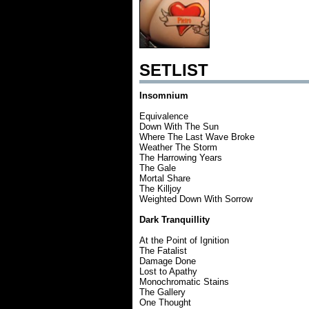
SETLIST
Insomnium
Equivalence
Down With The Sun
Where The Last Wave Broke
Weather The Storm
The Harrowing Years
The Gale
Mortal Share
The Killjoy
Weighted Down With Sorrow
Dark Tranquillity
At the Point of Ignition
The Fatalist
Damage Done
Lost to Apathy
Monochromatic Stains
The Gallery
One Thought