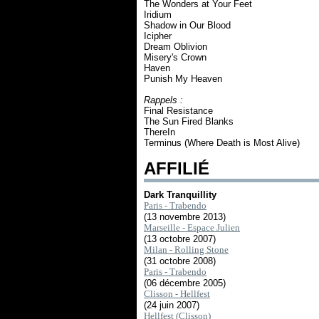
The Wonders at Your Feet
Iridium
Shadow in Our Blood
Icipher
Dream Oblivion
Misery's Crown
Haven
Punish My Heaven
Rappels :
Final Resistance
The Sun Fired Blanks
ThereIn
Terminus (Where Death is Most Alive)
AFFILIÉ
Dark Tranquillity
Paris - Trabendo
(13 novembre 2013)
Marseille - Espace Julien
(13 octobre 2007)
Milan - Rolling Stone
(31 octobre 2008)
Paris - Trabendo
(06 décembre 2005)
Clisson - Hellfest
(24 juin 2007)
Hellfest (Clisson)