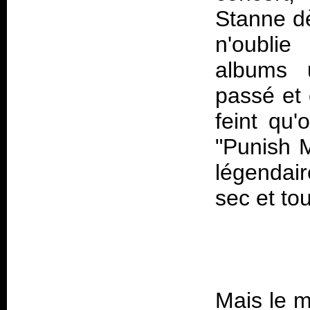
Stanne dè
n'oublie
albums 
passé et 
feint qu
"Punish M
légendai
Mais le m