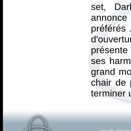
set, Dar
annonce 
préférés 
d'ouvertur
présente
ses harm
grand mom
chair de 
terminer 
Accueil
Chroniq