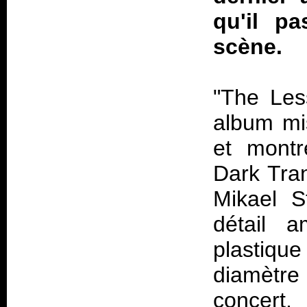
qu'il pa
scène.
"The Less
album mis
et montre
Dark Tranq
Mikael S
détail a
plastiqu
diamètre
concert,