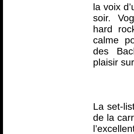
la voix d
soir. Vo
hard roc
calme po
des Bac
La set-lis
de la car
l’excellen