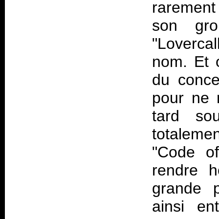
rarement 
son gro
"Lovercal
nom. Et 
du conce
pour ne 
tard so
totaleme
"Code o
rendre 
grande 
ainsi en