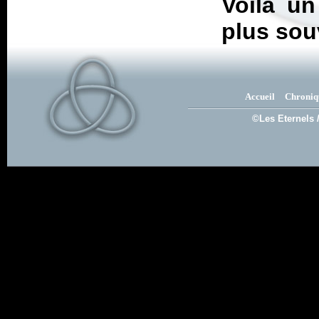
Voilà u
plus sou
Accueil
Chroniq
©Les Eternels 