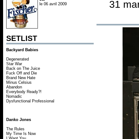
31 mar
le 06 avril 2009
SETLIST
Backyard Babies
Degenerated
Star War
Back on The Juice
Fuck Off and Die
Brand New Hate
Minus Celsius
Abandon
Everybody Ready?!
Nomadic
Dysfunctional Professional
Danko Jones
The Rules
My Time Is Now
I Want You