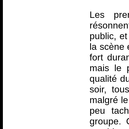
Les pre
résonnent
public, e
la scène 
fort dur
mais le 
qualité d
soir, tou
malgré le 
peu tac
groupe. 