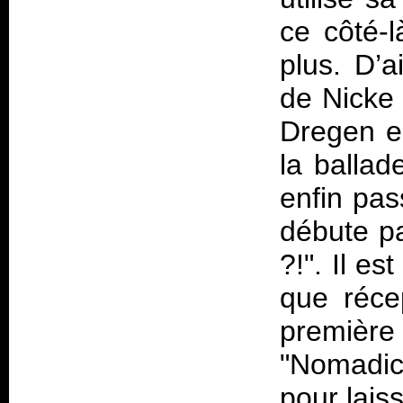
ce côté-
plus. D’a
de Nicke 
Dregen es
la balla
enfin pas
débute p
?!". Il es
que récep
première 
"Nomadic