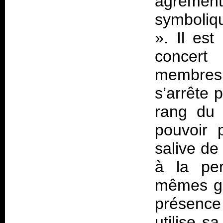
agrémen
symboliq
». Il est
concert
membres
s’arrête 
rang du 
pouvoir 
salive de 
à la per
mêmes gr
présence
utilise s