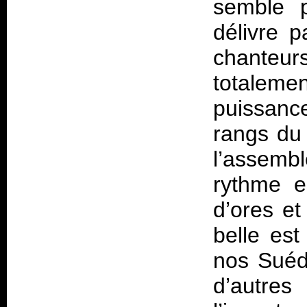
semble p
délivre 
chanteurs
totaleme
puissanc
rangs du 
l’assembl
rythme e
d’ores et
belle est
nos Suéd
d’autr