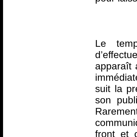
Le temp
d’effect
apparaît
immédiat
suit la p
son publ
Rareme
communiq
front et 