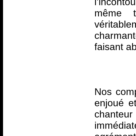
l’incont
même t
vérita
charman
Nos comp
enjoué e
chanteur 
immédiat