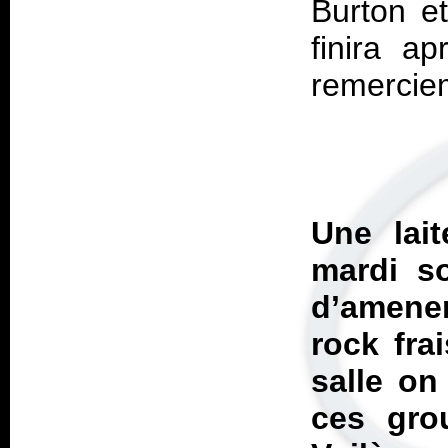
Burton e
finira a
Une lait
mardi so
d’amener
rock fra
salle on
ces gro