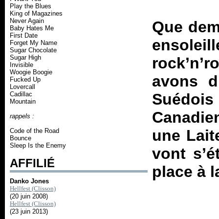
Play the Blues
King of Magazines
Never Again
Que dema
Baby Hates Me
First Date
ensole
Forget My Name
Sugar Chocolate
Sugar High
rock’n’r
Invisible
Woogie Boogie
avons d
Fucked Up
Lovercall
Cadillac
Suédoi
Mountain
Canadie
rappels :
une Laite
Code of the Road
Bounce
Sleep Is the Enemy
vont s’é
AFFILIÉ
place à l
Danko Jones
Hellfest (Clisson)
(20 juin 2008)
Hellfest (Clisson)
(23 juin 2013)