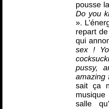
pousse la
Do you ki
». L’énerg
repart de
qui anno
sex ! Y
cocksuck
pussy, a
amazing f
sait ça 
musique 
salle q