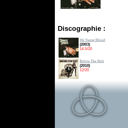
Discographie :
We Sweat Blood
(2003)
14.5/20
Below The Belt
(2010)
12/20