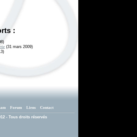
rts :
08)
rie
(31 mars 2009)
13)
eam
Forum
Liens
Contact
12 - Tous droits réservés