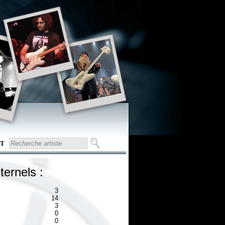
T
ternels :
3
14
3
0
0