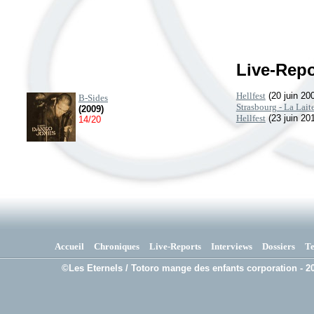
Live-Repo
Hellfest
(20 juin 20
B-Sides
Strasbourg - La Laite
(2009)
Hellfest
(23 juin 20
14/20
Accueil
Chroniques
Live-Reports
Interviews
Dossiers
T
©Les Eternels / Totoro mange des enfants corporation - 20