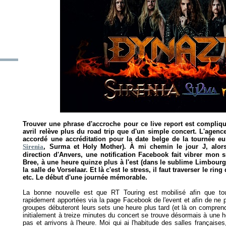
Trouver une phrase d'accroche pour ce live report est compliqué,
avril relève plus du road trip que d'un simple concert. L'agen
accordé une accréditation pour la date belge de la tournée 
Sirenia
, Surma et Holy Mother). À mi chemin le jour J, alo
direction d'Anvers, une notification Facebook fait vibrer mon 
Bree, à une heure quinze plus à l'est (dans le sublime Limbourg)
la salle de Vorselaar. Et là c'est le stress, il faut traverser le ri
etc. Le début d'une journée mémorable.
La bonne nouvelle est que RT Touring est mobilisé afin que tou
rapidement apportées via la page Facebook de l'event et afin de ne pa
groupes débuteront leurs sets une heure plus tard (et là on compren
initialement à treize minutes du concert se trouve désormais à une 
pas et arrivons à l'heure. Moi qui ai l'habitude des salles française