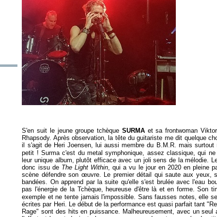
S'en suit le jeune groupe tchèque
SURMA
et sa frontwoman Viktor
Rhapsody. Après observation, la tête du guitariste me dit quelque chos
il s'agit de Heri Joensen, lui aussi membre du B.M.R. mais surtou
petit ! Surma c'est du metal symphonique, assez classique, qui ne r
leur unique album, plutôt efficace avec un joli sens de la mélodie. L
donc issu de
The Light Within
, qui a vu le jour en 2020 en pleine
scène défendre son œuvre. Le premier détail qui saute aux yeux, s
bandées. On apprend par la suite qu'elle s'est brulée avec l'eau boui
pas l'énergie de la Tchèque, heureuse d'être là et en forme. Son 
exemple et ne tente jamais l'impossible. Sans fausses notes, elle s
écrites par Heri. Le début de la performance est quasi parfait tant "R
Rage" sont des hits en puissance. Malheureusement, avec un seul al