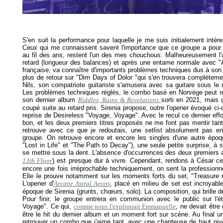
S'en suit la performance pour laquelle je me suis initialement int
Ceux qui me connaissent savent l'importance que ce groupe a pour
au fil des ans, restent l'un des mes chouchous. Malheureusement l'
retard (longueur des balances) et après une entame normale avec "A
française, va connaître d'importants problèmes techniques dus à son
plus de retour sur "Dim Days of Dolor "qui s'en trouvera compléteme
Nils, son compatriote guitariste s'amusera avec sa guitare sous le
Les problèmes techniques réglés, le combo basé en Norvège peut r
son dernier album
Riddles, Ruins & Revelations
sorti en 2021, mais
coupé suite au retard pris. Sirenia propose, outre l'opener évoqué ci
reprise de Desireless "Voyage, Voyage". Avec le recul ce dernier effo
bon, et les deux premiers titres proposés ne me font pas mentir tant
retrouve avec ce que je redoutais, une setlist absolument pas e
groupe. On retrouve encore et encore les singles d'une autre épo
"Lost in Life" et "The Path to Decay"), une seule petite surprise, à 
se mettre sous la dent. L'absence d'occurrences des deux premiers
13th Floor
) est presque dur à vivre. Cependant, rendons à César ce
encore une fois irréprochable techniquement, on sent la professionnel
Elle le prouve notamment sur les moments forts du set, "Treasure n
L'opener d'
Arcane Astral Aeons
, placé en milieu de set est incroyab
époque de Sirenia (grunts, chœurs, solo). La composition, qui brille 
Pour finir, le groupe entrera en communion avec le public sur l'é
Voyage". Ce qui,
comme nous l'expliquait Emmanuelle
, ne devait être 
être le hit du dernier album et un moment fort sur scène. Au final un
retrouver un combo que j'aime tant, avec une chanteuse de haut niv