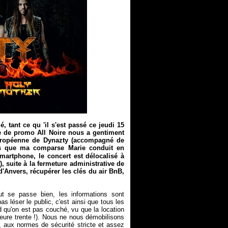
 tant ce qu 'il s'est passé ce jeudi 15
ce de promo All Noire nous a gentiment
européenne de Dynazty (accompagné de
rs que ma comparse Marie conduit en
smartphone, le concert est délocalisé à
, suite à la fermeture administrative de
ng d'Anvers, récupérer les clés du air BnB,
t se passe bien, les informations sont
s léser le public, c'est ainsi que tous les
d qu'on est pas couché, vu que la location
heure trente !). Nous ne nous démobilisons
s, aux normes de sécurité stricte et assez