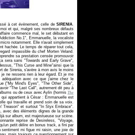
éressé à cet évènement, celle de
SIRENIA
.
 moi et qui, malgré ses nombreux défauts
affaire commence mal, le set débutant en
ddiction No.1", Emmanuelle, la vocaliste
 micro notamment. Elle n'avait simplement
nt hachée. Le temps de réparer tout cela,
 regard impassible du chef Morten Veland.
eprendre sa prestation censée promouvoir
 ça sera sans "Towards and Early Grave",
-dessus, "This Curse and Mine"ainsi que la
rt de Sirenia, s'avère à mon avis le moins
 je ne ressens rien à leur égard. Et je me
n adéquation avec ce que j'aime chez le
que ("My Mind's Eyes", "The Other Side",
savoir "The Last Call", autrement dit peu à
 albums ou de ceux avec Aylin (hormis
The
 qui appartient à César : Emmanuelle est
le qui travaille et prend soin de sa voix.
' Treason" et surtout "In Styx Embrace".
le, avec des éléments dignes de la grande
déjà sur album, est majestueuse sur scène.
tonnante reprise de Desireless, "Voyage,
qu'un petit délire en bonus track, a fini par
 sentiment mi figue mi raisin, une joie de
eau, mais toujours ce questionnement sur