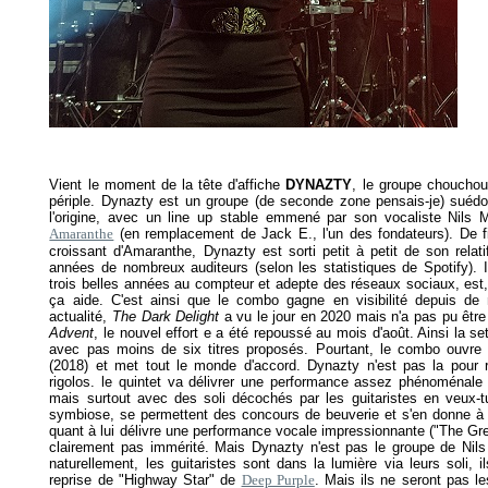
Vient le moment de la tête d'affiche
DYNAZTY
, le groupe chouchou
périple. Dynazty est un groupe (de seconde zone pensais-je) suéd
l'origine, avec un line up stable emmené par son vocaliste Nils M
Amaranthe
(en remplacement de Jack E., l'un des fondateurs). De fi
croissant d'Amaranthe, Dynazty est sorti petit à petit de son rela
années de nombreux auditeurs (selon les statistiques de Spotify). I
trois belles années au compteur et adepte des réseaux sociaux, est
ça aide. C'est ainsi que le combo gagne en visibilité depuis de
actualité,
The Dark Delight
a vu le jour en 2020 mais n'a pas pu être
Advent
, le nouvel effort e a été repoussé au mois d'août. Ainsi la set
avec pas moins de six titres proposés. Pourtant, le combo ouvre a
(2018) et met tout le monde d'accord. Dynazty n'est pas la pour
rigolos. le quintet va délivrer une performance assez phénoménale 
mais surtout avec des soli décochés par les guitaristes en veux-
symbiose, se permettent des concours de beuverie et s'en donne à c
quant à lui délivre une performance vocale impressionnante ("The Gr
clairement pas immérité. Mais Dynazty n'est pas le groupe de Nils
naturellement, les guitaristes sont dans la lumière via leurs soli,
reprise de "Highway Star" de
Deep Purple
. Mais ils ne seront pas l