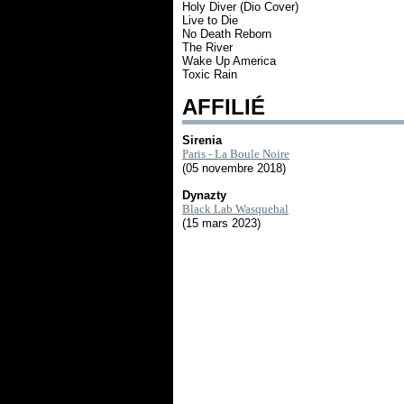
Holy Diver (Dio Cover)
Live to Die
No Death Reborn
The River
Wake Up America
Toxic Rain
AFFILIÉ
Sirenia
Paris - La Boule Noire
(05 novembre 2018)
Dynazty
Black Lab Wasquehal
(15 mars 2023)