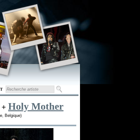
T
Holy Mother
+
e, Belgique)