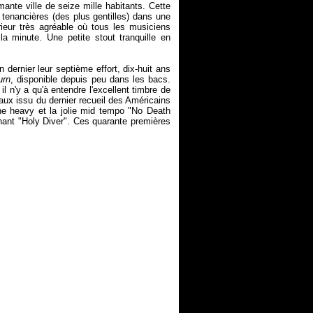
nte ville de seize mille habitants. Cette
x tenancières (des plus gentilles) dans une
eur très agréable où tous les musiciens
la minute. Une petite stout tranquille en
n dernier leur septième effort, dix-huit ans
urn
, disponible depuis peu dans les bacs.
n'y a qu'à entendre l'excellent timbre de
eaux issu du dernier recueil des Américains
ymne heavy et la jolie mid tempo "No Death
ant "Holy Diver". Ces quarante premières