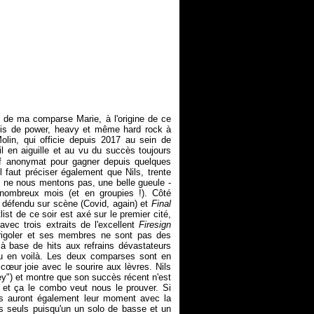
 de ma comparse Marie, à l'origine de ce
ois de power, heavy et même hard rock à
olin, qui officie depuis 2017 au sein de
l en aiguille et au vu du succès toujours
tif anonymat pour gagner depuis quelques
l faut préciser également que Nils, trente
, ne nous mentons pas, une belle gueule -
 nombreux mois (et en groupies !). Côté
 défendu sur scène (Covid, again) et
Final
list de ce soir est axé sur le premier cité,
vec trois extraits de l'excellent
Firesign
 rigoler et ses membres ne sont pas des
à base de hits aux refrains dévastateurs
tu en voilà. Les deux comparses sont en
œur joie avec le sourire aux lèvres. Nils
ey") et montre que son succès récent n'est
 et ça le combo veut nous le prouver. Si
 ils auront également leur moment avec la
es seuls puisqu'un un solo de basse et un