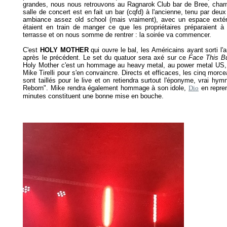
grandes, nous nous retrouvons au Ragnarok Club bar de Bree, charma
salle de concert est en fait un bar (cqfd) à l'ancienne, tenu par deu
ambiance assez old school (mais vraiment), avec un espace extéri
étaient en train de manger ce que les propriétaires préparaient à 
terrasse et on nous somme de rentrer : la soirée va commencer.
C'est
HOLY MOTHER
qui ouvre le bal, les Américains ayant sorti l'a
après le précédent. Le set du quatuor sera axé sur ce
Face This B
Holy Mother c'est un hommage au heavy metal, au power metal US, il 
Mike Tirelli pour s'en convaincre. Directs et efficaces, les cinq morc
sont taillés pour le live et on retiendra surtout l'éponyme, vrai h
Reborn". Mike rendra également hommage à son idole,
Dio
en repren
minutes constituent une bonne mise en bouche.