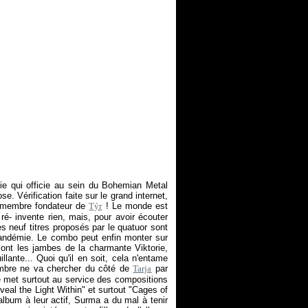
ie qui officie au sein du Bohemian Metal
e. Vérification faite sur le grand internet,
t membre fondateur de
Týr
! Le monde est
é- invente rien, mais, pour avoir écouter
es neuf titres proposés par le quatuor sont
 pandémie. Le combo peut enfin monter sur
ont les jambes de la charmante Viktorie,
llante... Quoi qu'il en soit, cela n'entame
timbre ne va chercher du côté de
Tarja
par
e met surtout au service des compositions
eveal the Light Within" et surtout "Cages of
bum à leur actif, Surma a du mal à tenir