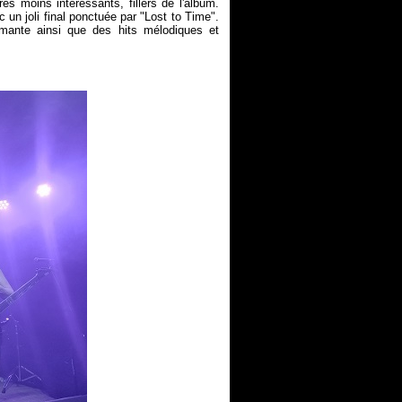
es moins intéressants, fillers de l'album.
un joli final ponctuée par "Lost to Time".
rmante ainsi que des hits mélodiques et