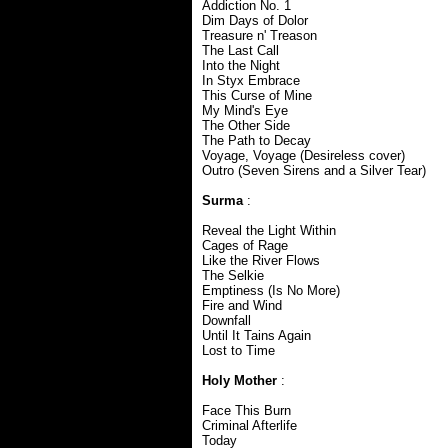
Addiction No. 1
Dim Days of Dolor
Treasure n' Treason
The Last Call
Into the Night
In Styx Embrace
This Curse of Mine
My Mind's Eye
The Other Side
The Path to Decay
Voyage, Voyage (Desireless cover)
Outro (Seven Sirens and a Silver Tear)
Surma
:
Reveal the Light Within
Cages of Rage
Like the River Flows
The Selkie
Emptiness (Is No More)
Fire and Wind
Downfall
Until It Tains Again
Lost to Time
Holy Mother
:
Face This Burn
Criminal Afterlife
Today