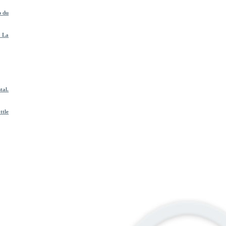
p du
? La
tal.
tle