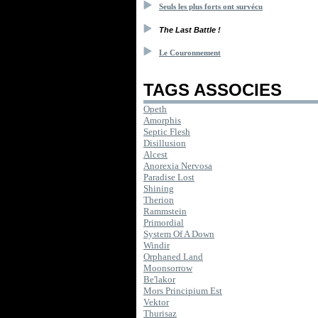
Seuls les plus forts ont survécu
The Last Battle !
Le Couronnement
TAGS ASSOCIES
Opeth
Amorphis
Septic Flesh
Disillusion
Alcest
Anorexia Nervosa
Paradise Lost
Shining
Therion
Rammstein
Primordial
System Of A Down
Windir
Orphaned Land
Moonsorrow
Be'lakor
Mors Principium Est
Vektor
Thurisaz