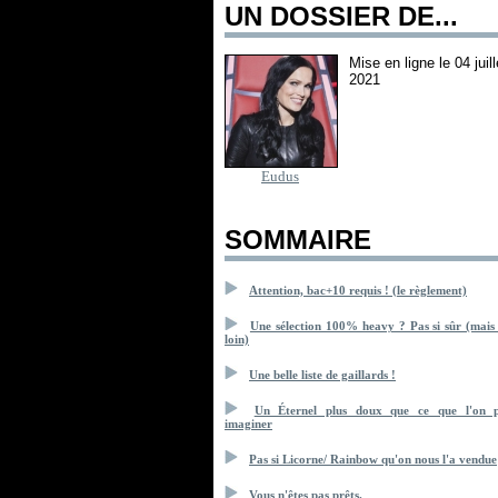
UN DOSSIER DE...
Mise en ligne le 04 juill
2021
Eudus
SOMMAIRE
Attention, bac+10 requis ! (le règlement)
Une sélection 100% heavy ? Pas si sûr (mais
loin)
Une belle liste de gaillards !
Un Éternel plus doux que ce que l'on p
imaginer
Pas si Licorne/ Rainbow qu'on nous l'a vendue
Vous n'êtes pas prêts.