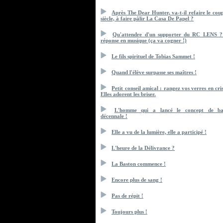
Après The Dear Hunter, va-t-il refaire le cou
siècle, à faire pâlir La Casa De Papel ?
Qu'attendre d'un supporter du RC LENS 
réponse en musique (ça va cogner !)
Le fils spirituel de Tobias Sammet !
Quand l'élève surpasse ses maîtres !
Petit conseil amical : rangez vos verres en cris
Elles adorent les briser.
L'homme qui a lancé le concept de bat
décennale !
Elle a vu de la lumière, elle a participé !
L'heure de la Délivrance ?
La Baston commence !
Encore plus de sang !
Pas de répit !
Toujours plus !