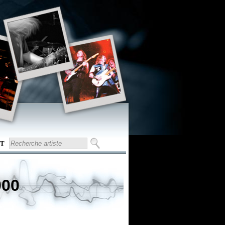
T
000