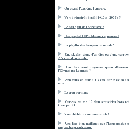
Où quand l'extrême l'emporte
Va-t-il réussir le doublé 2010's - 2000's ?
Le bon goût de l'éclectisme ?
Une playlist 100% Minion's approuved
La playlist du champion du monde !
Une playlist digne d'un dieu ou d'une curryw
? À vous d'en décider.
Une liste aussi rugueuse qu'un défenseu
l'Olympique Lyonnais ?
Amateurs de biniou ? Cette liste n'est pas 
vous.
Le trou normand !
Curieux du top 10 d'un statisticien hors pa
C'est par ici.
Sans chichis et sans compromis !
Une liste bien meilleure que l'homéopathie 
soigner les grands maux.