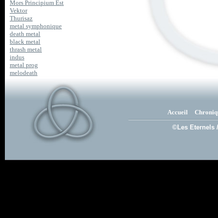
Mors Principium Est
Vektor
Thurisaz
metal symphonique
death metal
black metal
thrash metal
indus
metal prog
melodeath
Accueil
Chroniq
©Les Eternels 