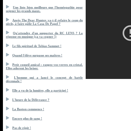
Une liste bien meilleure que l'homéopathie pour
soigner les grands maux.
Après The Dear Hunter, va-t-il refaire le coup du
siècle, à faire pâlir La Casa De Papel ?
Qu'attendre d'un supporter du RC LENS ? La
réponse en musique (ça va cogner !)
Le fils spirituel de Tobias Sammet !
Quand l'élève surpasse ses maîtres !
Petit conseil amical : rangez vos verres en cristal.
Elles adorent les briser.
L'homme qui a lancé le concept de battle
décennale !
Elle a vu de la lumière, elle a participé !
L'heure de la Délivrance ?
La Baston commence !
Encore plus de sang !
Pas de répit !