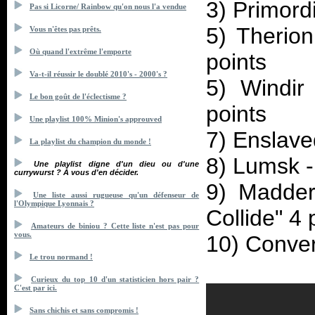
3) Primordi
Pas si Licorne/ Rainbow qu'on nous l'a vendue
5) Therion
Vous n'êtes pas prêts.
Où quand l'extrême l'emporte
points
Va-t-il réussir le doublé 2010's - 2000's ?
5) Windir
Le bon goût de l'éclectisme ?
points
Une playlist 100% Minion's approuved
7) Enslave
La playlist du champion du monde !
8) Lumsk - 
Une playlist digne d'un dieu ou d'une
currywurst ? À vous d'en décider.
9) Madde
Une liste aussi rugueuse qu'un défenseur de
l'Olympique Lyonnais ?
Collide" 4 
Amateurs de biniou ? Cette liste n'est pas pour
vous.
10) Conver
Le trou normand !
Curieux du top 10 d'un statisticien hors pair ?
C'est par ici.
Sans chichis et sans compromis !