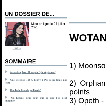
UN DOSSIER DE...
Mise en ligne le 04 juillet
2021
WOTA
Eudus
SOMMAIRE
1) Moonsor
Attention, bac+10 requis ! (le règlement)
Une sélection 100% heavy ? Pas si sûr (mais pas
2) Orphan
loin)
points
Une belle liste de gaillards !
3) Opeth -
Un Éternel plus doux que ce que l'on peut
imaginer