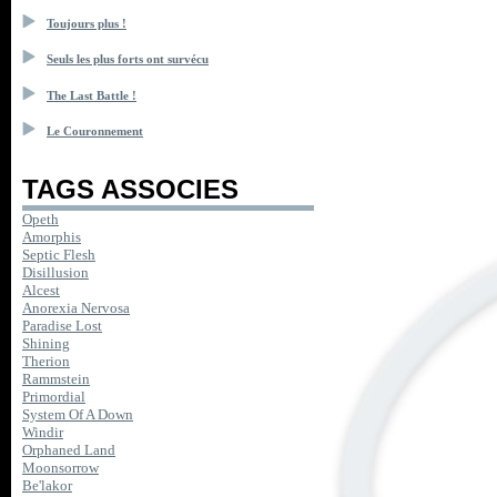
Toujours plus !
Seuls les plus forts ont survécu
The Last Battle !
Le Couronnement
TAGS ASSOCIES
Opeth
Amorphis
Septic Flesh
Disillusion
Alcest
Anorexia Nervosa
Paradise Lost
Shining
Therion
Rammstein
Primordial
System Of A Down
Windir
Orphaned Land
Moonsorrow
Be'lakor