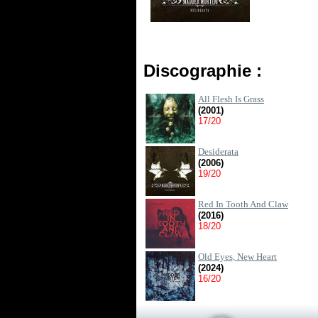
Discographie :
All Flesh Is Grass
(2001)
17/20
Desiderata
(2006)
19/20
Red In Tooth And Claw
(2016)
18/20
Old Eyes, New Heart
(2024)
16/20