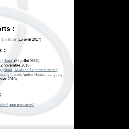
rts :
y The Mills
(15 avril 2017)
 :
g (chant)
(27 juillet 2009)
12 novembre 2016)
 (chant), Mads Solås (chant+batterie),
seng (basse), Anders Honken Langberg
nvier 2018)
:
visité, non remasterisé