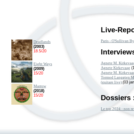
Live-Repo
Paris - O'Sullivan B
Deadlands
(2003)
Interviews
18.5/20
Agnete M. Kirkevaa
Eight Ways
Agnete Kirkevaag
(
(2009)
Agnete M. Kirkevaag
15/20
Tormod Langøien Mo
(guitare live)
(03 ja
Marrow
(2018)
15/20
Dossiers 
Le top 2024 - non re