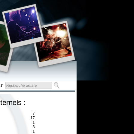
T
ternels :
7
17
1
3
1