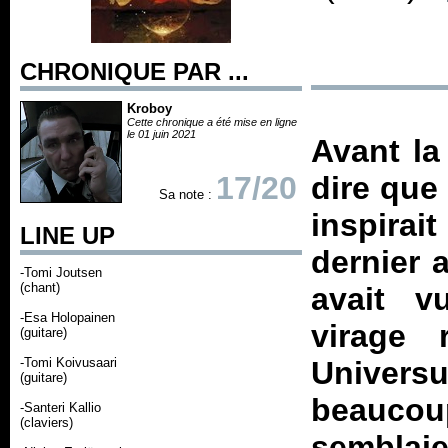
CHRONIQUE PAR ...
Kroboy
Cette chronique a été mise en ligne
le 01 juin 2021
Avant la 
17/20
dire que 
Sa note :
inspira
LINE UP
dernier 
-Tomi Joutsen
(chant)
avait v
-Esa Holopainen
virage
(guitare)
-Tomi Koivusaari
Univers
(guitare)
beaucou
-Santeri Kallio
(claviers)
sembla