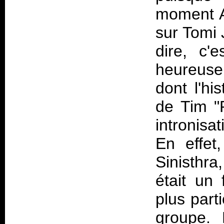
moment Am
sur Tomi 
dire, c'
heureuse 
dont l'hi
de Tim "
intronisa
En effet,
Sinisthra
était un
plus part
groupe. 