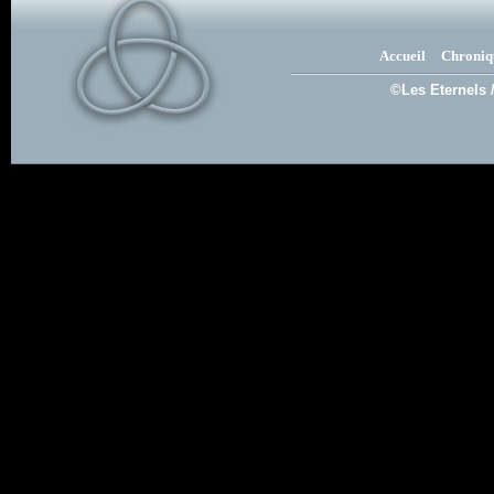
Accueil
Chroniq
©Les Eternels 