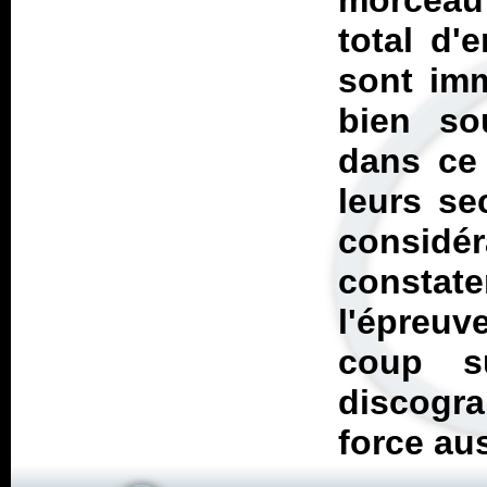
morceau
total d'
sont imm
bien so
dans ce 
leurs se
considér
constate
l'épreuv
coup s
discogr
force au