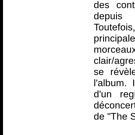
des cont
depuis 
Toutef
principa
morcea
clair/agr
se révèl
l'album. 
d'un reg
déconcert