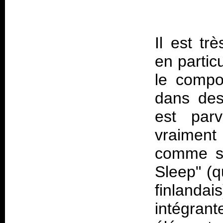
Il est tr
en partic
le compo
dans des
est par
vraiment
comme su
Sleep" (q
finlanda
intégran