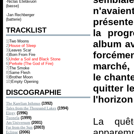
-Niclas Etelävuori
(basse)
n'avai
-Jan Rechberger
présente
(batterie)
TRACKLIST
la progr
album av
1)
Two Moons
2)
House of Sleep
3)
Leaves Scar
forcémen
4)
Born From Fire
5)
Under a Soil and Black Stone
marché, 
6)
Perkele (The God of Fire)
7)
The Smoke
8)
Same Flesh
le chant
9)
Brother Moon
10)
Empty Opening
quitter l
DISCOGRAPHIE
l'horizo
The Karelian Isthmus
(1992)
Tales from the Thousand Lakes
(1994)
Elegy
(1996)
Tuonela
(1999)
La quêt
Am Universum
(2001)
Far from the Sun
(2003)
apparemm
Eclipse
(2006)