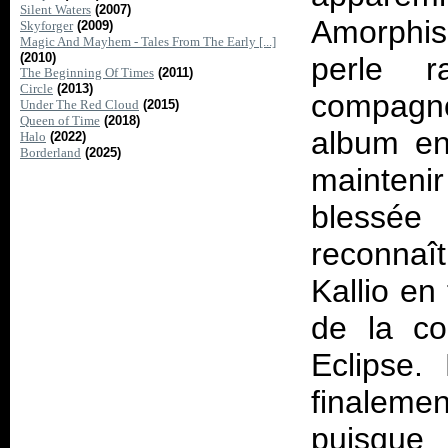
Silent Waters
(2007)
Amorphis.
Skyforger
(2009)
Magic And Mayhem - Tales From The Early [...]
(2010)
perle 
The Beginning Of Times
(2011)
Circle
(2013)
compagn
Under The Red Cloud
(2015)
Queen of Time
(2018)
album ent
Halo
(2022)
Borderland
(2025)
maintenir
blessée
reconnaît
Kallio en
de la co
Eclipse
.
finalemen
puisque 