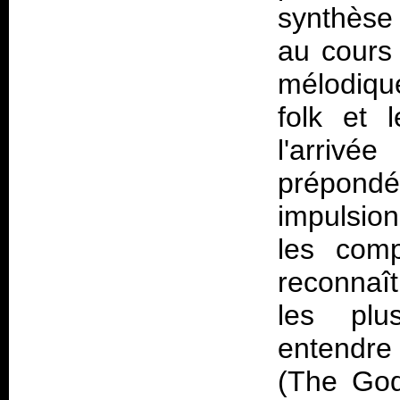
synthèse 
au cours 
mélodiqu
folk et 
l'arriv
prépond
impulsion
les comp
reconnaît
les plu
entendre
(The God 