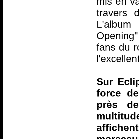
mis en v
travers d
L'album
Opening"
fans du r
l'excellen
Sur
Ecli
force de
près d
multitud
affichen