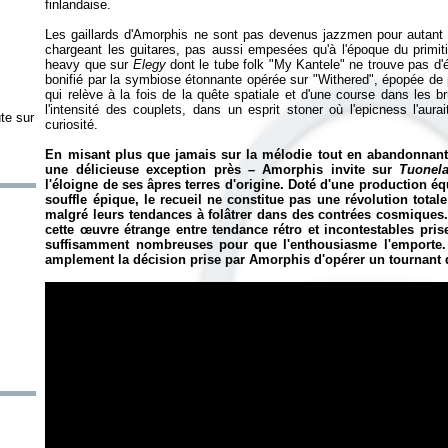
finlandaise.
Les gaillards d'Amorphis ne sont pas devenus jazzmen pour autant e
chargeant les guitares, pas aussi empesées qu'à l'époque du primit
heavy que sur
Elegy
dont le tube folk "My Kantele" ne trouve pas d
bonifié par la symbiose étonnante opérée sur "Withered", épopée d
qui relève à la fois de la quête spatiale et d'une course dans les br
l'intensité des couplets, dans un esprit stoner où l'epicness l'aur
te sur
curiosité.
En misant plus que jamais sur la mélodie tout en abandonnant 
une délicieuse exception près – Amorphis invite sur
Tuonel
l'éloigne de ses âpres terres d'origine. Doté d'une production éq
souffle épique, le recueil ne constitue pas une révolution total
malgré leurs tendances à folâtrer dans des contrées cosmiques.
cette œuvre étrange entre tendance rétro et incontestables pri
suffisamment nombreuses pour que l'enthousiasme l'emporte. 
amplement la décision prise par Amorphis d'opérer un tournant d