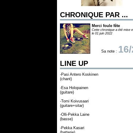
CHRONIQUE PAR ...
Merci foule fête
Cette chronique a été mise e
le 01 juin 2022
16/
Sa note :
LINE UP
-Pasi Antero Koskinen
(chant)
-Esa Holopainen
(guitare)
-Tomi Koivusaari
(guitare+sitar)
-Olli-Pekka Laine
(basse)
-Pekka Kasari
(batterie)