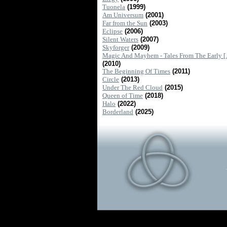
Tuonela
(1999)
Am Universum
(2001)
Far from the Sun
(2003)
Eclipse
(2006)
Silent Waters
(2007)
Skyforger
(2009)
Magic And Mayhem - Tales From The Early [..
(2010)
The Beginning Of Times
(2011)
Circle
(2013)
Under The Red Cloud
(2015)
Queen of Time
(2018)
Halo
(2022)
Borderland
(2025)