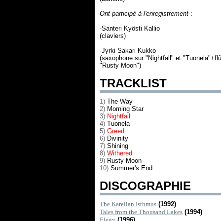
Ont participé à l'enregistrement
:
-Santeri Kyösti Kallio
(claviers)
-Jyrki Sakari Kukko
(saxophone sur "Nightfall" et "Tuonela"+flû
"Rusty Moon")
TRACKLIST
1)
The Way
2)
Morning Star
3)
Nightfall
4)
Tuonela
5)
Greed
6)
Divinity
7)
Shining
8)
Withered
9)
Rusty Moon
10)
Summer's End
DISCOGRAPHIE
The Karelian Isthmus
(1992)
Tales from the Thousand Lakes
(1994)
Elegy
(1996)