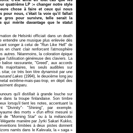
leur quatrième LP :«
changer notre style
lleure chose à faire et ceux qui nous
our nous, c'était la voie qu'il fallait
e gros pour survivre, telle serait la
a
qui mérite davantage que le statut
rmation de Helsinki officiait dans un death
se entendre une musique plus enlevée dès
isant songer à celui de "Run Like Hell" de
es en chant clair renforcent l'atmosphère
es autres. Néanmoins, la coloration épique
 l'utilisation généreuse des claviers. La
 balise rassurante, "Greed", aux accords
 majoritaires, les seuls audibles sur
 sitar, ce très bon titre dynamisé par une
housand Lakes
(1994), le deuxième long jeu
tal extrême-mais-pas-trop, en dépit des
uasiment disparu.
ours qu'il distillait à grande louche sur
e dans la troupe finlandaise. Son timbre
ieux lorsqu'il tient les notes, accentuant la
nt "Divinity"- "Shining", par exemple.
oyaume des morts
» d'un effroi mesuré si
hé de "Morning Star" ou à la mélancolie
'élégante manière par Jyrki Sakari Kukko,
erventions limitées à deux pistes donnent
orizons narrés dans le
Kalevala
, la « saga »