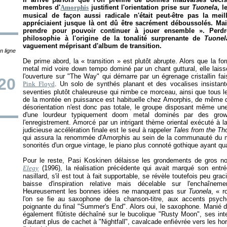
membres d'
Amorphis
justifient l'orientation prise sur
Tuonela
, 
musical de façon aussi radicale n'était peut-être pas la mei
appréciaient jusque là ont dû être sacrément déboussolés. Mais p
prendre pour pouvoir continuer à jouer ensemble
». Perdr
philosophie à l'origine de la tonalité surprenante de
Tuonel
vaguement méprisant d'album de transition.
n ligne
De prime abord, la «
transition
» est plutôt abrupte. Alors que la fo
metal mid voire down tempo dominé par un chant guttural, elle lais
l'ouverture sur "The Way" qui démarre par un égrenage cristallin fa
20
Pink Floyd
. Un solo de synthés planant et des vocalises insistant
seventies plutôt chaleureuse qui nimbe ce morceau, ainsi que tous l
de la montée en puissance est habituelle chez Amorphis, de même que
désorientation n'est donc pas totale, le groupe disposant même une
d'une lourdeur typiquement doom metal dominés par des growls
l'enregistrement. Amorcé par un intrigant thème oriental exécuté à la
judicieuse accélération finale est le seul à rappeler
Tales from the T
qui assura la renommée d'Amorphis au sein de la communauté du me
sonorités d'un orgue vintage, le piano plus connoté gothique ayant q
Pour le reste, Pasi Koskinen délaisse les grondements de gros noun
Elegy
(1996), la réalisation précédente qui avait marqué son entré
nasillard, s'il est tout à fait supportable, se révèle toutefois peu grac
baisse d'inspiration relative mais décelable sur l'enchaîneme
Heureusement les bonnes idées ne manquent pas sur
Tuonela
, «
r
l'on se fie au saxophone de la chanson-titre, aux accents psyc
poignante du final "Summer's End". Alors oui, le saxophone. Manié d
également flûtiste déchaîné sur le bucolique "Rusty Moon", ses int
d'autant plus de cachet à "Nightfall", cavalcade enfiévrée vers les h