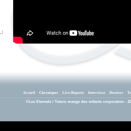
.]
Accueil
Chroniques
Live-Reports
Interviews
Dossiers
T
©Les Eternels / Totoro mange des enfants corporation - 20