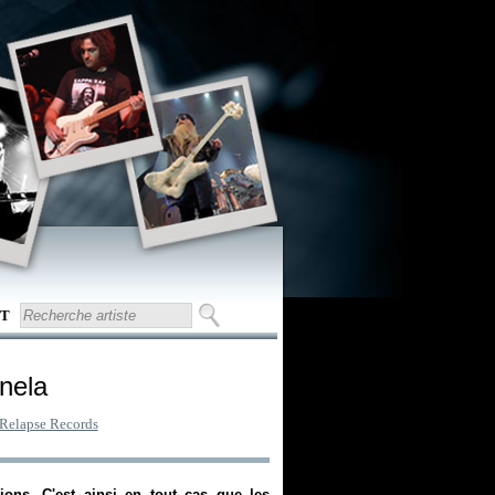
T
nela
Relapse Records
ions. C'est ainsi en tout cas que les