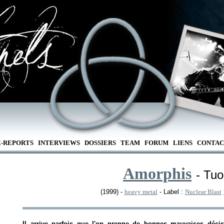
E-REPORTS
INTERVIEWS
DOSSIERS
TEAM
FORUM
LIENS
CONTAC
Amorphis
- Tuo
(1999) -
heavy metal
- Label :
Nuclear Blast
Il arrive parfois que l'on prenne de bonnes mauvaises décis