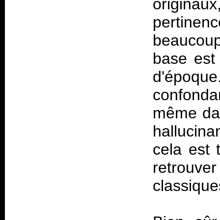
originaux
pertine
beaucoup 
base est 
d'époqu
confondan
même dan
hallucin
cela est 
retrouve
classiques