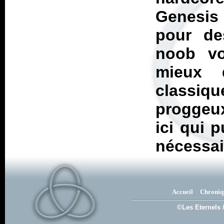
Genesis q
pour de
noob vo
mieux 
classiqu
proggeux
ici qui p
nécessai
Accueil
Chroniq
©Les Eternels 