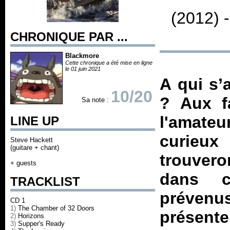
(2012) 
CHRONIQUE PAR ...
Blackmore
Cette chronique a été mise en ligne
le 01 juin 2021
A qui s’
10/20
? Aux f
Sa note :
l'amateur
LINE UP
curieux
Steve Hackett
(guitare + chant)
trouvero
+ guests
dans c
TRACKLIST
prévenu
CD 1
1)
The Chamber of 32 Doors
présent
2)
Horizons
3)
Supper's Ready