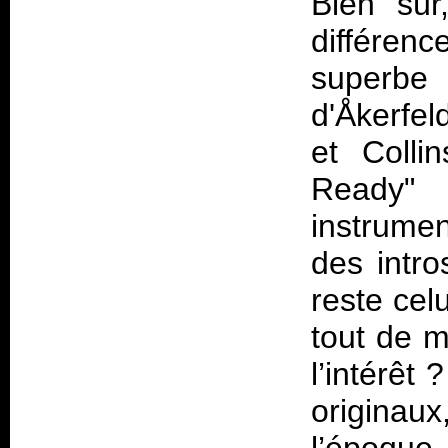
Bien sûr
différe
superbe
d'Åkerfel
et Colli
Ready"
instrumen
des intro
reste cel
tout de 
l’intérêt 
originaux