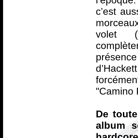
l’époque.
c’est aus
morceaux
volet 
complètem
présence 
d’Hacke
forcémen
"Camino R
De toute
album s
hardco