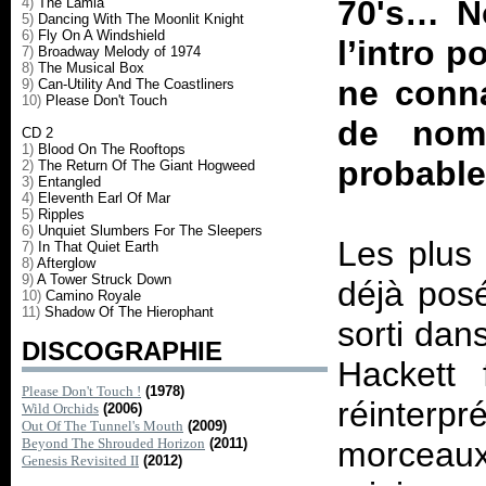
70's… N
4)
The Lamia
5)
Dancing With The Moonlit Knight
6)
Fly On A Windshield
l’intro 
7)
Broadway Melody of 1974
8)
The Musical Box
ne conn
9)
Can-Utility And The Coastliners
10)
Please Don't Touch
de nom
CD 2
1)
Blood On The Rooftops
probable
2)
The Return Of The Giant Hogweed
3)
Entangled
4)
Eleventh Earl Of Mar
5)
Ripples
6)
Unquiet Slumbers For The Sleepers
Les plus 
7)
In That Quiet Earth
8)
Afterglow
9)
A Tower Struck Down
déjà posé
10)
Camino Royale
11)
Shadow Of The Hierophant
sorti dan
DISCOGRAPHIE
Hackett 
Please Don't Touch !
(1978)
réinterp
Wild Orchids
(2006)
Out Of The Tunnel's Mouth
(2009)
Beyond The Shrouded Horizon
(2011)
morceau
Genesis Revisited II
(2012)