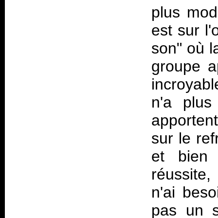
plus mod
est sur l
son" où l
groupe ap
incroyabl
n'a plus
apporten
sur le re
et bien
réussite
n'ai beso
pas un so