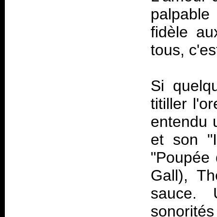
palpable
fidèle au
tous, c'es
Si quelq
titiller l
entendu u
et son "I
"Poupée 
Gall), T
sauce. 
sonorité