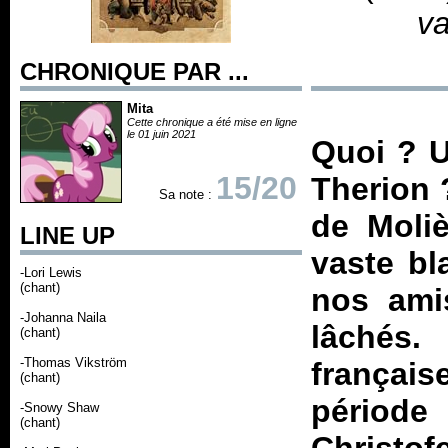
va
CHRONIQUE PAR ...
Mita
Cette chronique a été mise en ligne
le 01 juin 2021
Quoi ? U
15/20
Therion 
Sa note :
de Moliè
LINE UP
vaste bl
-Lori Lewis
(chant)
nos amis
-Johanna Naila
lâchés
(chant)
-Thomas Vikström
françai
(chant)
période 
-Snowy Shaw
(chant)