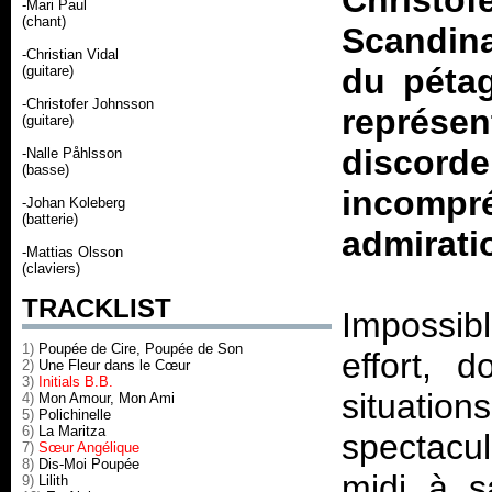
Christo
-Mari Paul
(chant)
Scandina
-Christian Vidal
du péta
(guitare)
-Christofer Johnsson
représ
(guitare)
discor
-Nalle Påhlsson
(basse)
incompr
-Johan Koleberg
(batterie)
admirati
-Mattias Olsson
(claviers)
TRACKLIST
Impossib
1)
Poupée de Cire, Poupée de Son
effort, 
2)
Une Fleur dans le Cœur
3)
Initials B.B.
situation
4)
Mon Amour, Mon Ami
5)
Polichinelle
6)
La Maritza
spectacu
7)
Sœur Angélique
8)
Dis-Moi Poupée
midi à s
9)
Lilith