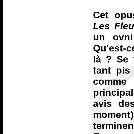
Cet opus
Les Fle
un ovni
Qu'est-c
là ? Se 
tant pis
comme J
principa
avis de
moment
terminen