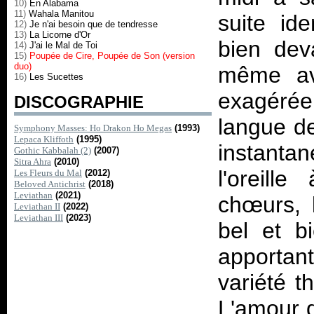
10)
En Alabama
11)
Wahala Manitou
suite ide
12)
Je n'ai besoin que de tendresse
13)
La Licorne d'Or
bien dev
14)
J'ai le Mal de Toi
15)
Poupée de Cire, Poupée de Son (version
duo)
même ave
16)
Les Sucettes
exagérée
DISCOGRAPHIE
langue de
Symphony Masses: Ho Drakon Ho Megas
(1993)
Lepaca Kliffoth
(1995)
instanta
Gothic Kabbalah (2)
(2007)
Sitra Ahra
(2010)
l'oreill
Les Fleurs du Mal
(2012)
Beloved Antichrist
(2018)
Leviathan
(2021)
chœurs, l
Leviathan II
(2022)
Leviathan III
(2023)
bel et b
apportan
variété t
L'amour 