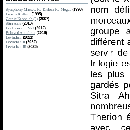
nom défin
Symphony Masses: Ho Drakon Ho Megas
(1993)
Lepaca Kliffoth
(1995)
morceaux
Gothic Kabbalah (2)
(2007)
Sitra Ahra
(2010)
Les Fleurs du Mal
(2012)
groupe a
Beloved Antichrist
(2018)
Leviathan
(2021)
différent
Leviathan II
(2022)
Leviathan III
(2023)
servir de
trilogie 
les plus 
gardés po
Sitra Ah
nombreus
Therion é
avec 