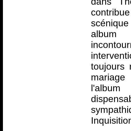
dans The
contrib
scénique
album
incont
interven
toujours
mariag
l'album
dispensa
sympath
Inquisitio