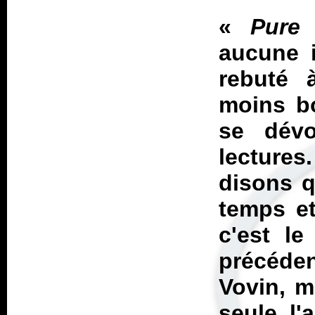
«
Pure 
aucune i
rebuté 
moins bo
se dév
lectures
disons q
temps et
c'est le
précéde
Vovin
, m
seule l'