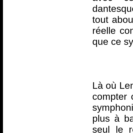
dantesque
tout abou
réelle co
Là où
Le
compter 
symphoni
plus à ba
seul le 