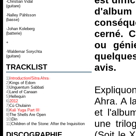
est diffi
-Christian Vidal
(guitare)
d'albu
-Nalley Pählsson
conséque
(basse)
-Johan Koleberg
cerné. C
(batterie)
ou géni
+
-Waldemar Sorychta
quelque
(guitare)
avis.
TRACKLIST
1)
Introduction/Sitra Ahra
2)
Kings of Edom
Expliqu
3)
Unguentum Sabbati
4)
Land of Canaan
5)
Hellequin
Ahra
. A l
6)
2012
7)
Cú Chulainn
et l'
albu
8)
Kali Yuga Part III
9)
The Shells Are Open
10)
Din
une trilo
11)
Children of the Stone: After the Inquisition
(Soit le 
DISCOGRAPHIE