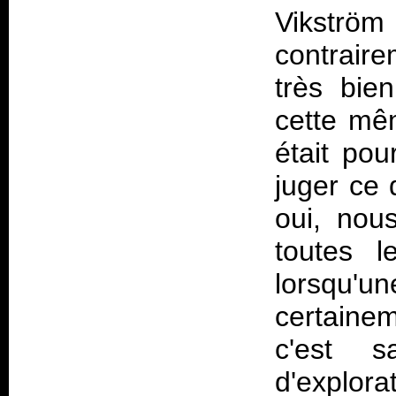
Vikström
contrair
très bi
cette mêm
était pou
juger ce 
oui, nou
toutes l
lorsqu'
certaine
c'est 
d'explor