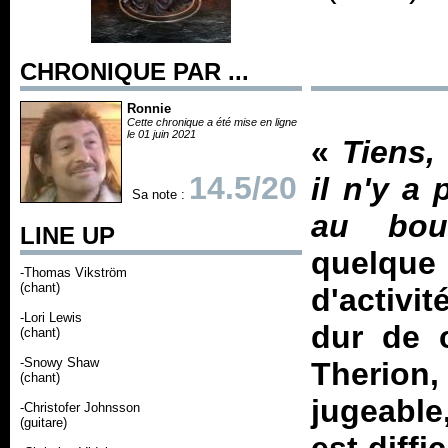
CHRONIQUE PAR ...
Ronnie
Cette chronique a été mise en ligne
le 01 juin 2021
«
Tiens, 
14.5/20
il n'y a
Sa note :
au bou
LINE UP
quelqu
-Thomas Vikström
(chant)
d'activi
-Lori Lewis
dur de 
(chant)
-Snowy Shaw
Therion,
(chant)
jugeable
-Christofer Johnsson
(guitare)