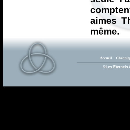
compten
aimes Th
même.
Accueil
Chroniq
©Les Eternels 