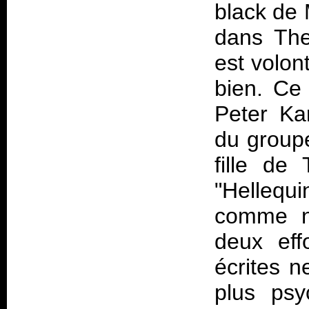
black de 
dans Ther
est volon
bien. Ce 
Peter Ka
du groupe
fille de
"Hellequ
comme no
deux eff
écrites n
plus psy