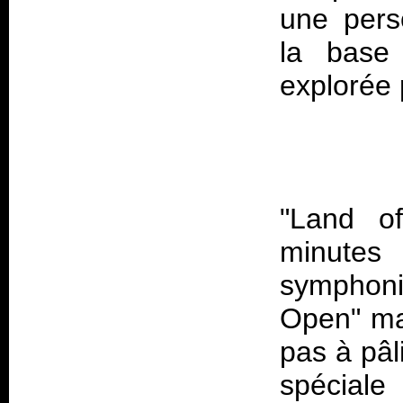
une perso
la base 
"Land o
minute
symphoniq
Open" ma
pas à pâli
spéciale