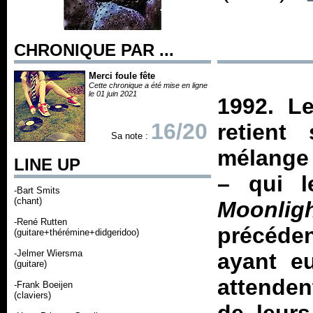
CHRONIQUE PAR ...
Merci foule fête
Cette chronique a été mise en ligne
le 01 juin 2021
1992. L
16/20
retient
Sa note :
mélange 
LINE UP
– qui l
-Bart Smits
(chant)
Moonli
-René Rutten
précéde
(guitare+thérémine+didgeridoo)
-Jelmer Wiersma
ayant eu
(guitare)
attenden
-Frank Boeijen
(claviers)