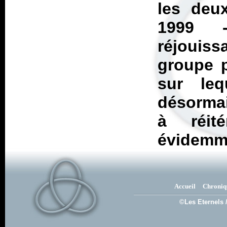
les deux
1999
réjouis
groupe p
sur leq
désormai
à réit
évidemme
Accueil
Chroniq
©Les Eternels 