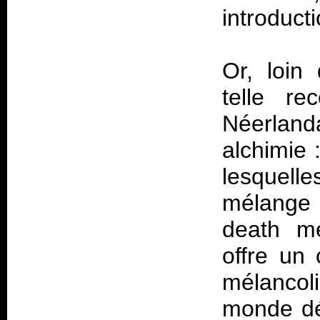
introduct
Or, loin
telle re
Néerland
alchimie 
lesquell
mélange 
death me
offre un 
mélancoli
monde dé