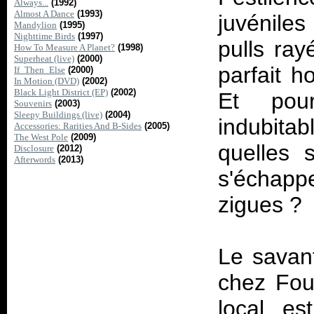
Always...
(1992)
Almost A Dance
(1993)
juvénile
Mandylion
(1995)
Nighttime Birds
(1997)
pulls ray
How To Measure A Planet?
(1998)
Superheat (live)
(2000)
parfait h
If_Then_Else
(2000)
In Motion (DVD)
(2002)
Black Light District (EP)
(2002)
Et pou
Souvenirs
(2003)
Sleepy Buildings (live)
(2004)
indubita
Accessories: Rarities And B-Sides
(2005)
The West Pole
(2009)
quelles 
Disclosure
(2012)
Afterwords
(2013)
s'échapp
zigues ?
Le savan
chez Foun
local, es