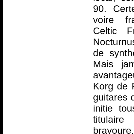
90. Cert
voire f
Celtic 
Nocturnus
de synth
Mais jam
avantageu
Korg de F
guitares
initie t
titulair
bravour