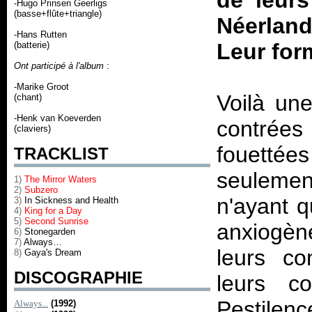
de leurs
-Hugo Prinsen Geerligs
(basse+flûte+triangle)
Néerland
-Hans Rutten
Leur for
(batterie)
Ont participé à l'album
:
-Marike Groot
Voilà un
(chant)
-Henk van Koeverden
contrée
(claviers)
fouetté
TRACKLIST
seulemen
1)
The Mirror Waters
2)
Subzero
n'ayant q
3)
In Sickness and Health
4)
King for a Day
5)
Second Sunrise
anxiogèn
6)
Stonegarden
7)
Always…
leurs c
8)
Gaya's Dream
DISCOGRAPHIE
leurs co
Pestilen
Always...
(1992)