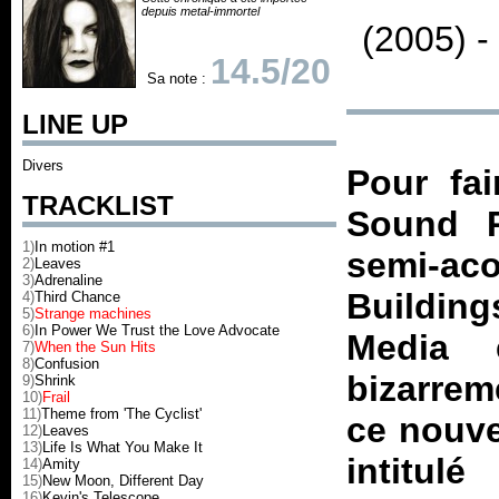
depuis metal-immortel
(2005) 
14.5/20
Sa note :
LINE UP
Divers
Pour fai
TRACKLIST
Sound R
1)
In motion #1
semi-ac
2)
Leaves
3)
Adrenaline
Building
4)
Third Chance
5)
Strange machines
6)
In Power We Trust the Love Advocate
Media 
7)
When the Sun Hits
8)
Confusion
bizarrem
9)
Shrink
10)
Frail
11)
Theme from 'The Cyclist'
ce nouve
12)
Leaves
13)
Life Is What You Make It
intitul
14)
Amity
15)
New Moon, Different Day
16)
Kevin's Telescope