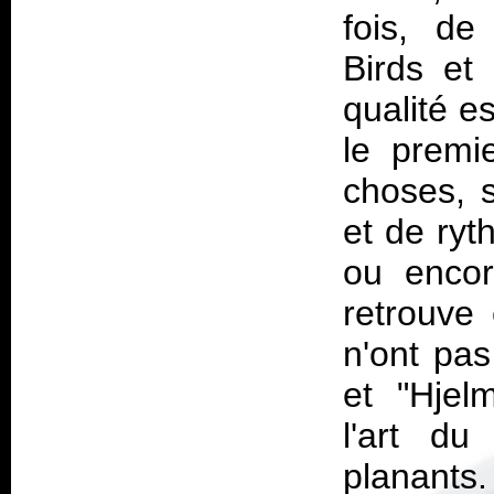
fois, de
Birds
et
qualité es
le premi
choses, s
et de ryt
ou encor
retrouve
n'ont pa
et "Hjelm
l'art d
planants.