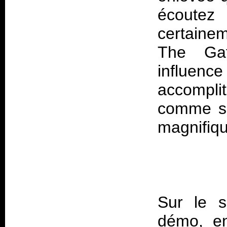
écoute
certaine
The Gat
influenc
accompli
comme su
Sur le s
démo, en