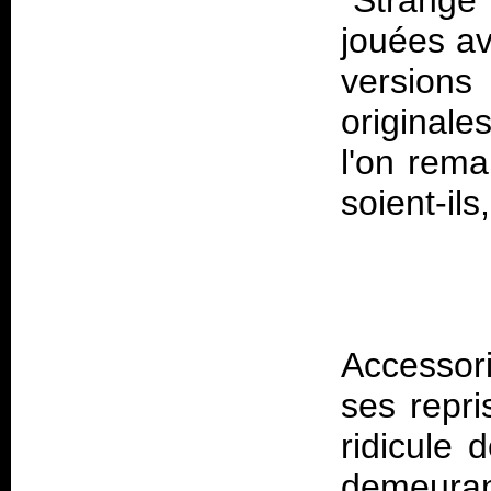
"Strange
jouées av
versio
original
l'on rem
Accessor
ses repr
ridicule 
demeur