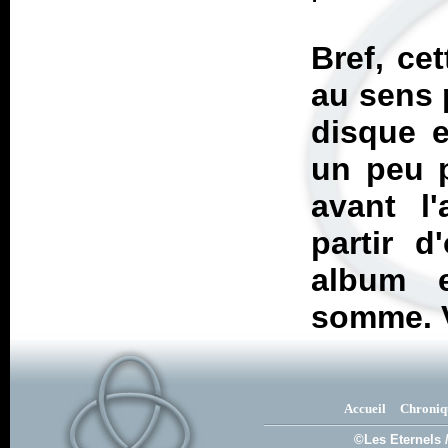
Bref, ce
au sens 
disque e
un peu p
avant l
partir 
album e
somme. 
Accueil
Chroniq
©Les Eternels 