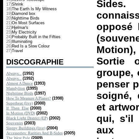
Sides
. 
17)
Shrink
18)
The Earth Is My Witness
connais
19)
Diamond box
20)
Nighttime Birds
21)
On Most Surfaces
opposé l
22)
Hjelmar's
23)
My Electricity
(souven
24)
Probably Built in the Fifties
25)
Illuminating
26)
Red Is a Slow Colour
Motion
)
27)
Travel
Sortie 
DISCOGRAPHIE
groupe, 
Always...
(1992)
Always...
(1992)
penser p
Almost A Dance
(1993)
Mandylion
(1995)
soigné, 
Nighttime Birds
(1997)
How To Measure A Planet?
(1998)
Superheat (live)
(2000)
et artwor
If_Then_Else
(2000)
In Motion (DVD)
(2002)
qui, s'i
Black Light District (EP)
(2002)
Souvenirs
(2003)
aux i
Sleepy Buildings (live)
(2004)
Accessories: Rarities And B-Sides
(2005)
The West Pole
(2009)