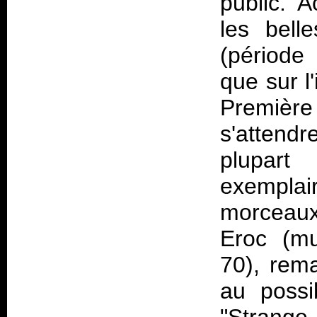
public. 
les bell
(périod
que sur l
Première 
s'attendr
plupart
exemplair
morceaux
Eroc (mu
70), rema
au possi