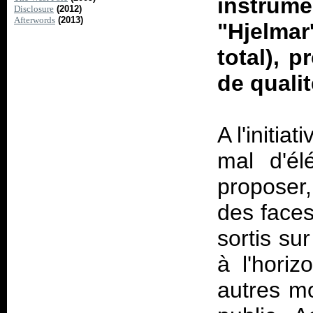
instru
Disclosure
(2012)
Afterwords
(2013)
"Hjelma
total), 
de quali
A l'initia
mal d'él
proposer
des faces
sortis su
à l'hori
autres m