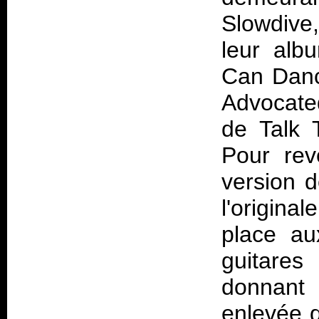
Slowdive,
leur alb
Can Danc
Advocated
de Talk 
Pour rev
version d
l'origin
place au
guitare
donnant 
enlevée q