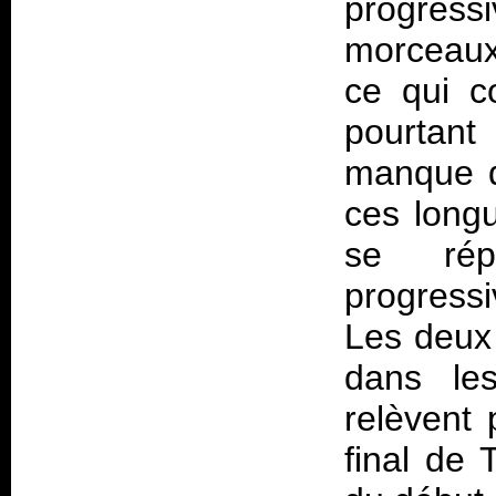
progress
morceaux
ce qui c
pourtant
manque d
ces longu
se rép
progress
Les deux
dans le
relèvent
final de