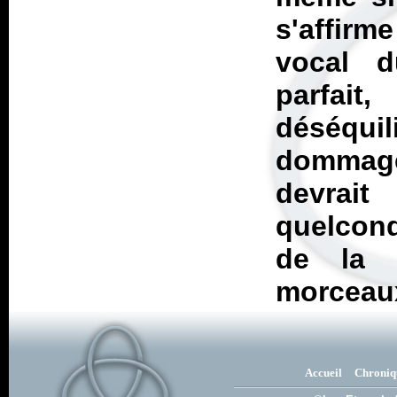
s'affirm
vocal d
parfait
déséquil
dommage
devrai
quelcon
de la 
morceau
Accueil
Chroniq