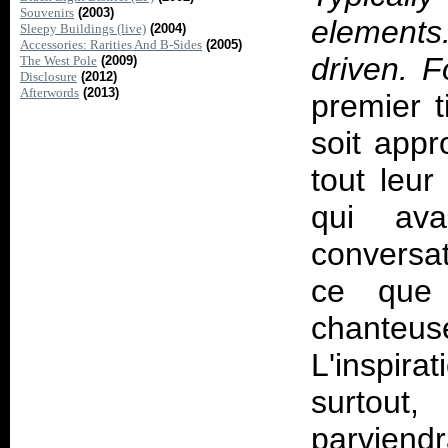
Souvenirs
(2003)
elements
Sleepy Buildings (live)
(2004)
Accessories: Rarities And B-Sides
(2005)
driven. F
The West Pole
(2009)
Disclosure
(2012)
Afterwords
(2013)
premier 
soit app
tout leur
qui ava
conversa
ce que
chanteus
L'inspirat
surtout
parviend