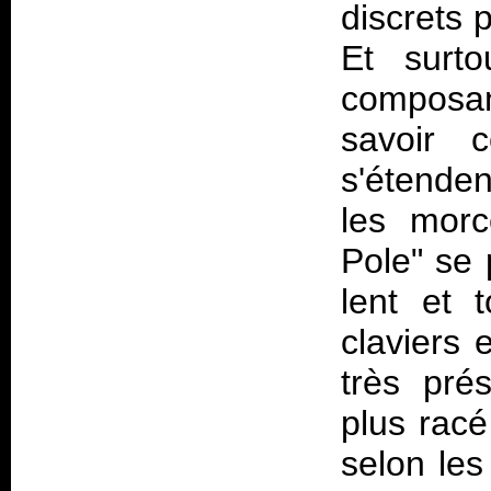
discrets 
Et surto
composan
savoir 
s'étende
les mor
Pole" se 
lent et 
claviers 
très pré
plus racé
selon le