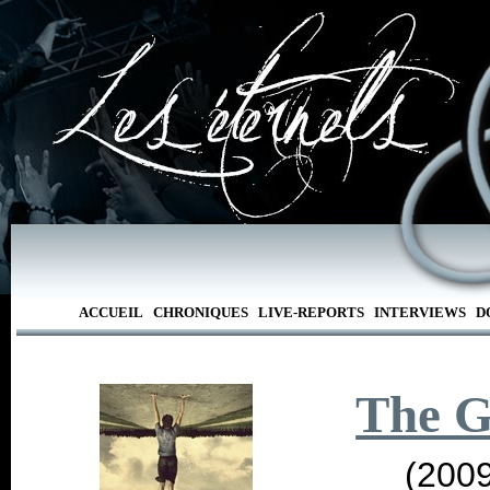
ACCUEIL
CHRONIQUES
LIVE-REPORTS
INTERVIEWS
D
The G
(2009