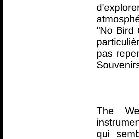
d'explo
atmosphé
"No Bird 
particuli
pas repe
Souvenir
The We
instrumen
qui semb