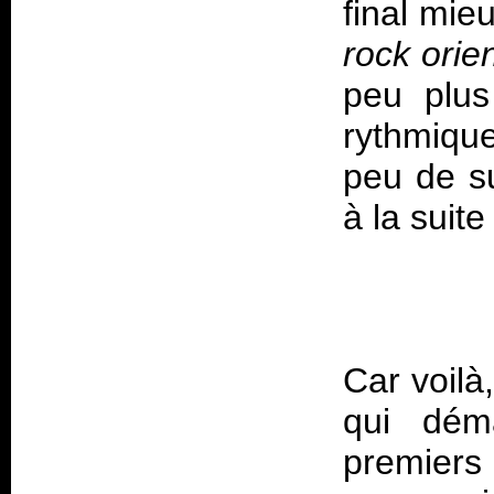
final mie
rock orie
peu plus
rythmique
peu de su
Car voilà
qui déma
premier