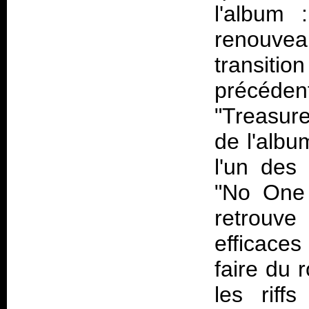
l'album 
renouveau
transiti
précéden
"Treasure
de l'album
l'un des
"No One 
retrouv
efficace
faire du 
les riff