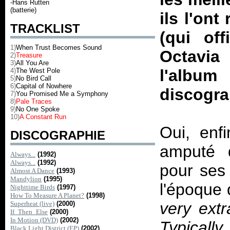
-Hans Rutten
(batterie)
ils l'on
TRACKLIST
(qui off
1)
When Trust Becomes Sound
Octavia 
2)
Treasure
3)
All You Are
l'albu
4)
The West Pole
5)
No Bird Call
6)
Capital of Nowhere
discogr
7)
You Promised Me a Symphony
8)
Pale Traces
9)
No One Spoke
10)
A Constant Run
Oui, enf
DISCOGRAPHIE
amputé 
Always...
(1992)
Always...
(1992)
pour ses 
Almost A Dance
(1993)
Mandylion
(1995)
l'époque
Nighttime Birds
(1997)
How To Measure A Planet?
(1998)
very extr
Superheat (live)
(2000)
If_Then_Else
(2000)
In Motion (DVD)
(2002)
Typicall
Black Light District (EP)
(2002)