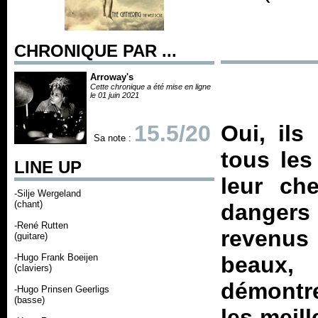
CHRONIQUE PAR ...
Arroway's
Cette chronique a été mise en ligne
le 01 juin 2021
15.5/20
Oui, ils
Sa note :
tous les
LINE UP
leur ch
-Silje Wergeland
(chant)
dangers
-René Rutten
revenus 
(guitare)
-Hugo Frank Boeijen
beaux,
(claviers)
démontre
-Hugo Prinsen Geerligs
(basse)
les meill