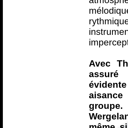
atmosphé
mélodiqu
rythmiq
instrum
impercept
Avec
Th
assuré 
évident
aisance 
groupe
Wergelan
même si 