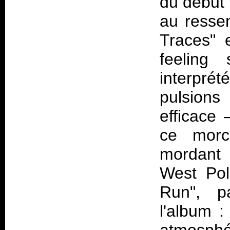
du début 
au resse
Traces" 
feeling 
interpr
pulsions
efficace 
ce mor
mordant
West Po
Run", pa
l'album :