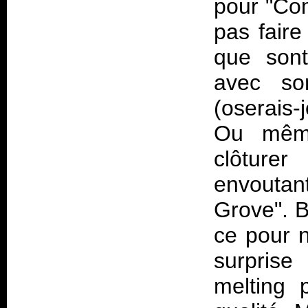
pour "Co
pas faire
que sont
avec so
(oserais-
Ou même
clôture
envoutant
Grove". B
ce pour n
surprise
melting 