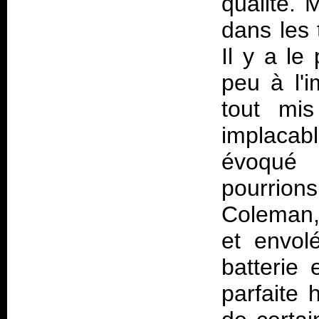
qualité. 
dans les 
Il y a le
peu à l'
tout mi
implacab
évoqué 
pourrio
Coleman,
et envol
batterie
parfaite 