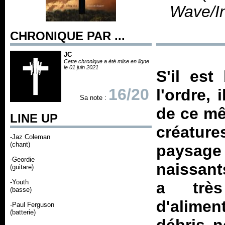
Wave/I
CHRONIQUE PAR ...
JC
Cette chronique a été mise en ligne
le 01 juin 2021
S'il es
16/20
l'ordre,
Sa note :
de ce mê
LINE UP
créatur
-Jaz Coleman
(chant)
paysage 
-Geordie
naissant
(guitare)
-Youth
a trè
(basse)
d'alimen
-Paul Ferguson
(batterie)