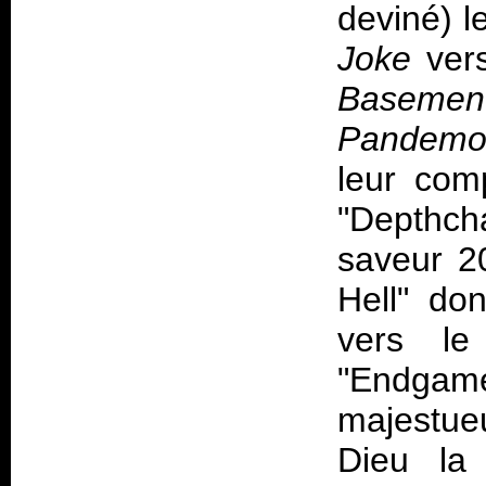
deviné) l
Joke
ver
Baseme
Pandemo
leur comp
"Depthcha
saveur 20
Hell" don
vers le
"Endgame
majestue
Dieu la