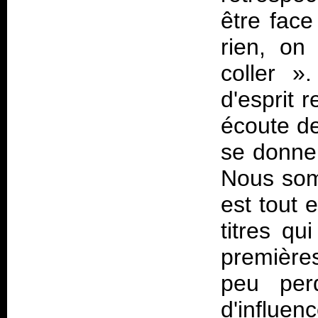
être fac
rien, on 
coller »
d'esprit 
écoute de
se donner
Nous som
est tout 
titres qu
première
peu per
d'influen