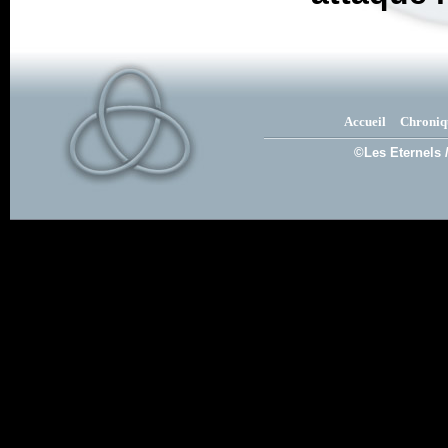
Accueil
Chroniq
©Les Eternels 