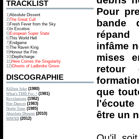
débris n
TRACKLIST
Pour pre
1)
Absolute Dissent
2)
The Great Cull
bande 
3)
Fresh Fever from the Sky
4)
In Excelsis
répand 
5)
European Super State
6)
This World Hell
7)
Endgame
infâme n
8)
The Raven King
9)
Honour the Fire
mises e
10)
Depthcharge
11)
Here Comes the Singularity
retour
12)
Ghosts of Ladbroke Grove
DISCOGRAPHIE
formatio
Killing Joke
(1980)
que tout
What's THIS For...!
(1981)
Revelations
(1982)
l'écoute
Fire Dances
(1983)
Night Time
(1985)
être un 
Absolute Dissent
(2010)
MMXII
(2012)
Qu'il so