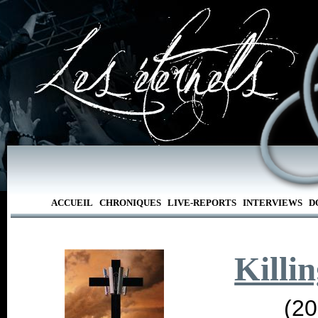
ACCUEIL
CHRONIQUES
LIVE-REPORTS
INTERVIEWS
D
Killi
(20