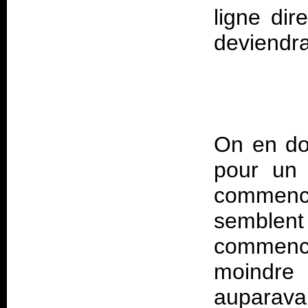
ligne dir
deviendra
On en dou
pour un 
commenc
semblent
commence 
moindre
auparavan