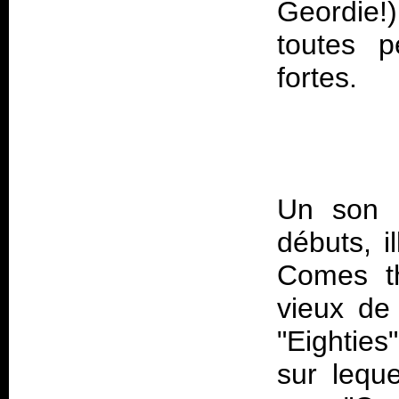
Geordie!
toutes 
fortes.
Un son p
débuts, i
Comes th
vieux de
"Eighties
sur leque