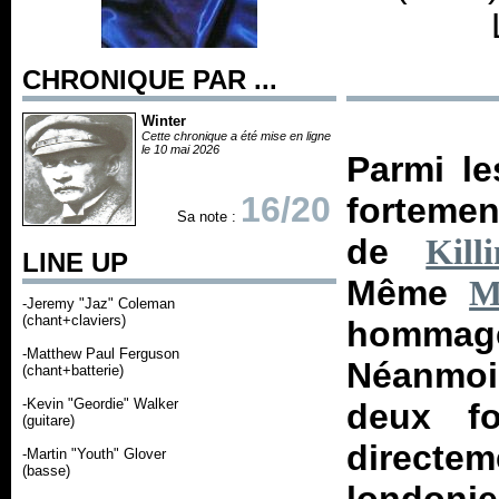
CHRONIQUE PAR ...
Winter
Cette chronique a été mise en ligne
le 10 mai 2026
Parmi l
16/20
fortemen
Sa note :
de
Kill
LINE UP
Même
M
-Jeremy "Jaz" Coleman
(chant+claviers)
hommag
-Matthew Paul Ferguson
Néanmoi
(chant+batterie)
-Kevin "Geordie" Walker
deux fo
(guitare)
directe
-Martin "Youth" Glover
(basse)