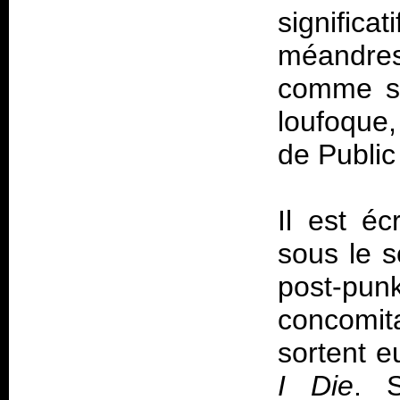
signific
méandr
comme so
loufoque,
de Public
Il est éc
sous le s
post-pu
concomit
sortent e
I Die
. S