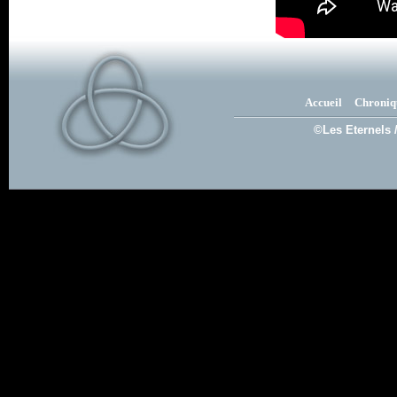
Accueil
Chroniq
©Les Eternels 