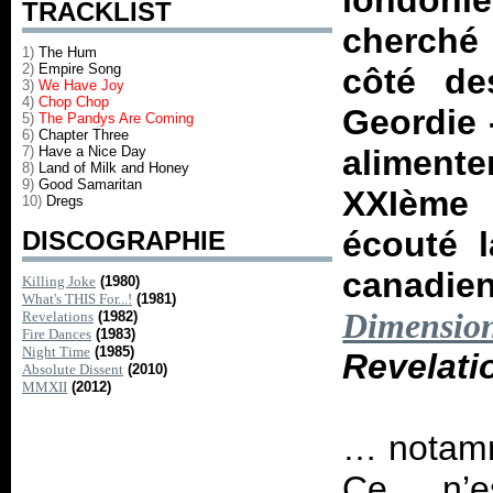
londoni
TRACKLIST
cherché 
1)
The Hum
2)
Empire Song
côté de
3)
We Have Joy
4)
Chop Chop
Geordie -
5)
The Pandys Are Coming
6)
Chapter Three
7)
Have a Nice Day
alimente
8)
Land of Milk and Honey
9)
Good Samaritan
XXIème 
10)
Dregs
écouté l
DISCOGRAPHIE
canadi
Killing Joke
(1980)
What's THIS For...!
(1981)
Dimensio
Revelations
(1982)
Fire Dances
(1983)
Night Time
(1985)
Revelat
Absolute Dissent
(2010)
MMXII
(2012)
… notamm
Ce n’e