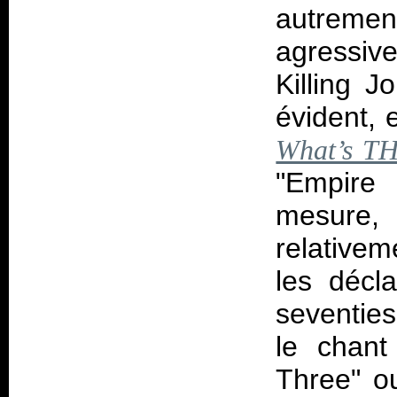
autreme
agressiv
Killing J
évident, 
What’s TH
"Empire
mesure, 
relativem
les décl
seventie
le chant
Three" o