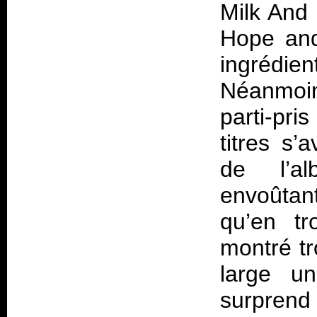
Milk And
Hope and
ingrédie
Néanmoin
parti-pri
titres s’
de l’a
envoûtan
qu’en tr
montré tr
large un
surpren