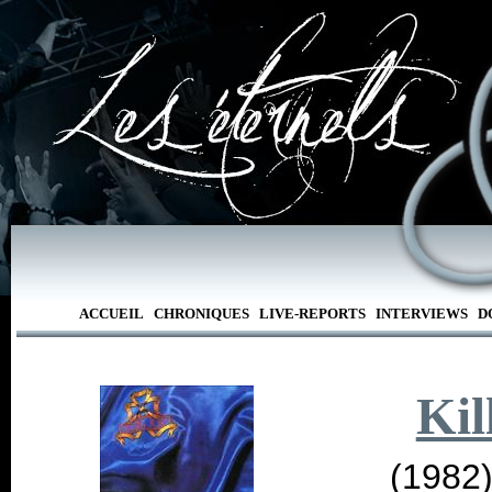
ACCUEIL
CHRONIQUES
LIVE-REPORTS
INTERVIEWS
D
Kil
(1982)