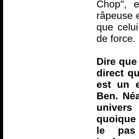
Chop", e
râpeuse e
que celui
de force.
Dire qu
direct q
est un 
Ben. Néa
univers
quoique 
le pas