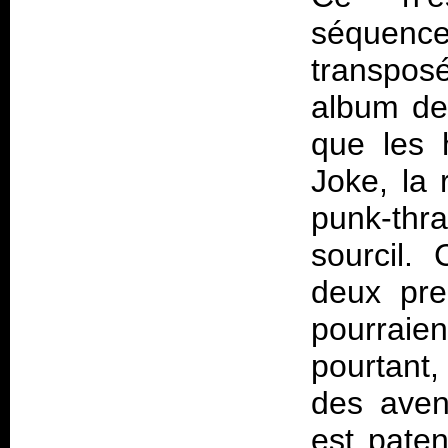
séquence
transposé
album d
que les h
Joke, la
punk-thra
sourcil.
deux pre
pourrai
pourtant,
des aven
est paten