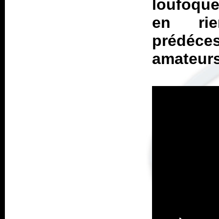
loufoque
en ri
prédéces
amateurs