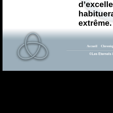
d’exce
habitue
extrême.
Accueil
Chroniq
©Les Eternels 