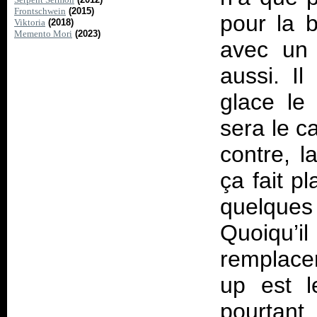
Frontschwein
(2015)
pour la b
Viktoria
(2018)
Memento Mori
(2023)
avec un 
aussi. Il
glace le
sera le c
contre, l
ça fait p
quelques
Quoiqu’
remplacer
up est 
pourtant