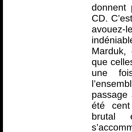
donnent 
CD. C’es
avouez
indénia
Marduk, 
que celle
une foi
l’ensemb
passage 
été cent
brutal
s’accomm