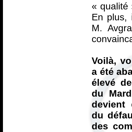
« qualité
En plus, 
M. Avgra
convainca
Voilà, v
a été aba
élevé de
du Mardu
devient 
du défau
des com