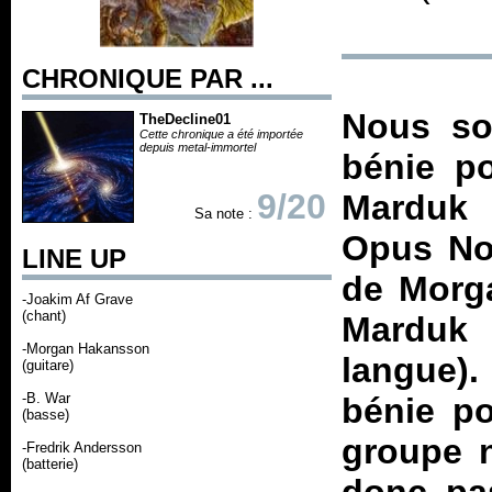
CHRONIQUE PAR ...
Nous so
TheDecline01
Cette chronique a été importée
depuis metal-immortel
bénie po
9/20
Marduk 
Sa note :
Opus Noc
LINE UP
de Morga
-Joakim Af Grave
(chant)
Marduk
-Morgan Hakansson
langue).
(guitare)
-B. War
bénie po
(basse)
groupe n
-Fredrik Andersson
(batterie)