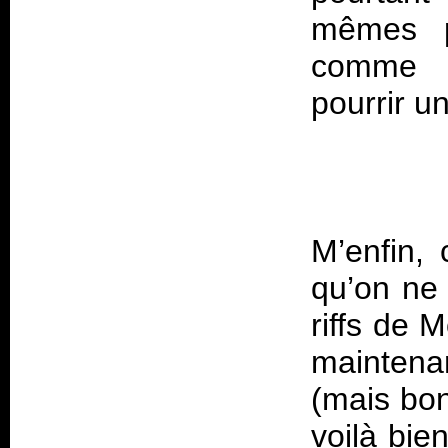
mêmes p
comme u
M’enfin, 
qu’on ne 
riffs de 
mainten
(mais bo
voilà bie