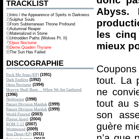
donc pas
TRACKLIST
Abyss. 
1)
Intro / the Appearence of Spirits in Darkness
2)
Sulphur Souls
producti
3)
From Subterranean Throne Profound
4)
Autumnal Reaper
les cinq
5)
Materialized in Stone
6)
Untrodden Paths (Wolves Pt. II)
7)
Opus Nocturne
mieux po
8)
Deme Quaden Thyrane
9)
The Sun Has Failed
DISCOGRAPHIE
Coupons 
Fuck Me Jesus (EP)
(1991)
tout. La 
Dark Endless
(1992)
Opus Nocturne
(1994)
ne convi
Heaven Shall Burn… When We Are Gathered
(1996)
Nightwing
(1998)
tout au 
Panzer Division Marduk
(1999)
Panzer Division Marduk
(1999)
son asse
World Funeral
(2003)
Plague Angel
(2004)
guère mie
ROM 5:12
(2007)
Wormwood
(2009)
Iron Dawn (EP)
(2011)
n’a que p
Serpent Sermon
(2012)