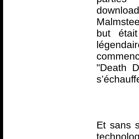
downlo
Malmstee
but étai
légenda
commencer
"Death De
Et sans s
technolog