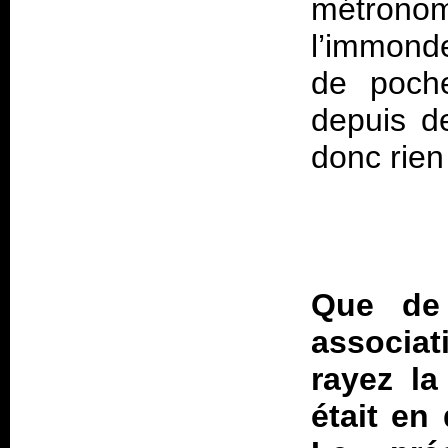
métronom
l’immonde
de poche
depuis d
Que de 
associat
rayez la
était en