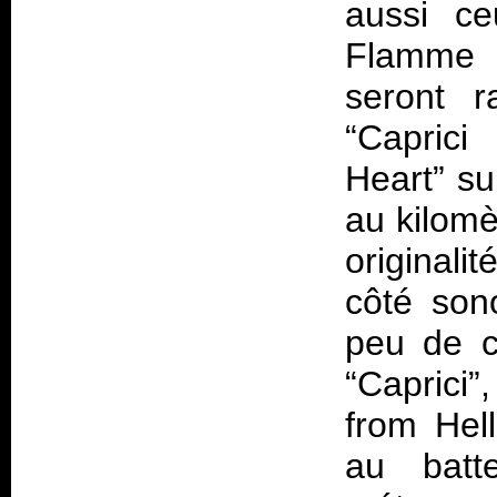
aussi ce
Flamme 
seront r
“Caprici
Heart” su
au kilomè
original
côté son
peu de c
“Caprici
from Hel
au batte