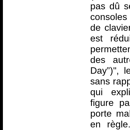
pas dû s
consoles 
de clavie
est rédu
permetten
des autr
Day”)", l
sans rapp
qui expl
figure p
porte ma
en règle