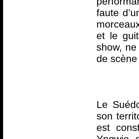
performan
faute d’u
morceaux
et le gui
show, ne 
Le Suédo
son territ
est cons