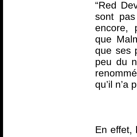
“Red Devi
sont pas
encore, 
que Malm
que ses 
peu du né
renommée
En effet,