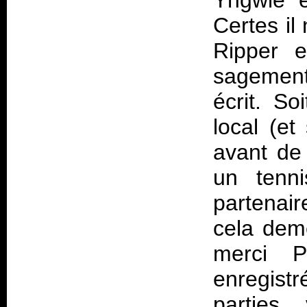
Yngwie e
Certes il 
Ripper e
sagement
écrit. So
local (et
avant de 
un tenn
partenair
cela deme
merci P
enregist
parties