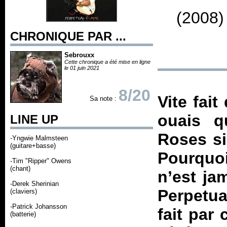
(2008)
CHRONIQUE PAR ...
Sebrouxx
Cette chronique a été mise en ligne
le 01 juin 2021
8/20
Vite fai
Sa note :
ouais q
LINE UP
Roses si
-Yngwie Malmsteen
(guitare+basse)
Pourquoi
-Tim "Ripper" Owens
(chant)
n’est ja
-Derek Sherinian
Perpetu
(claviers)
-Patrick Johansson
fait par
(batterie)