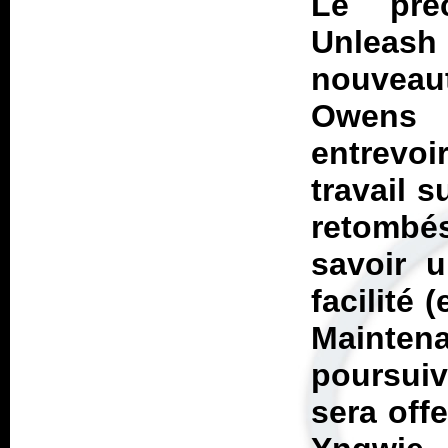
Le pré
Unleash
nouveau
Owens 
entrevo
travail 
retombé
savoir u
facilité
Maintena
poursui
sera off