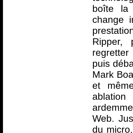
boîte la
change i
prestatio
Ripper, 
regrette
puis déba
Mark Boal
et même
ablation
ardemme
Web. Jus
du micro,