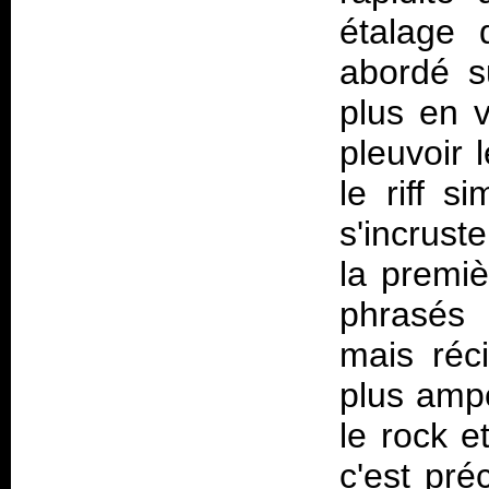
étalage 
abordé s
plus en va
pleuvoir 
le riff s
s'incrust
la premiè
phrasés 
mais réc
plus ampo
le rock e
c'est pré