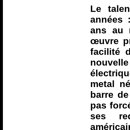
Le tale
années :
ans au 
œuvre pr
facilité
nouvell
électri
metal né
barre de
pas forc
ses re
américa