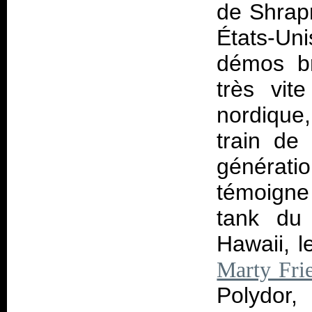
de Shrapn
États-Uni
démos br
très vit
nordique
train de
générat
témoigne
tank du 
Hawaii, l
Marty Fri
Polydor