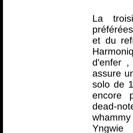
La troi
préférées
et du ref
Harmoniq
d'enfer ,
assure un
solo de 
encore 
dead-not
whammy b
Yngwie p