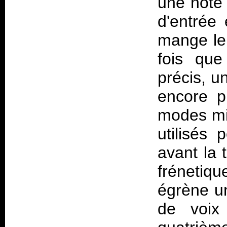
une note p
d'entrée
mange le
fois que
précis, u
encore pl
modes mix
utilisés 
avant la 
frénetiq
égrène u
de voix 