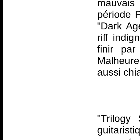
mauvais 
période P
"Dark Ag
riff indi
finir pa
Malheure
"Trilogy
guitarist