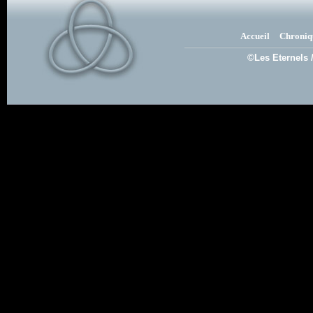
Accueil
Chroniq
©Les Eternels 