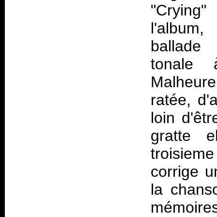
"Crying"
l'album,
ballade 
tonale 
Malheur
ratée, d'
loin d'êt
gratte e
troisieme
corrige u
la chans
mémoires