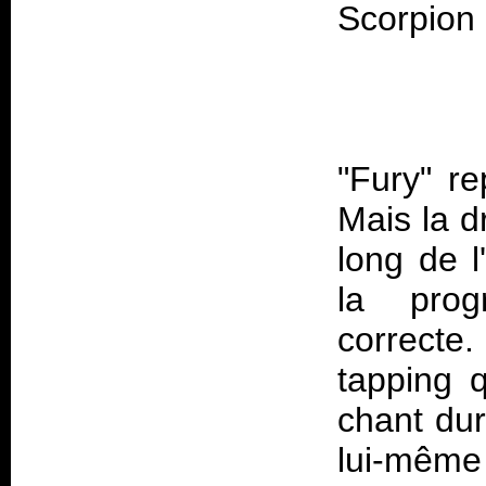
"Fury" r
Mais la d
long de l
la prog
correcte.
tapping 
chant dur
lui-même 