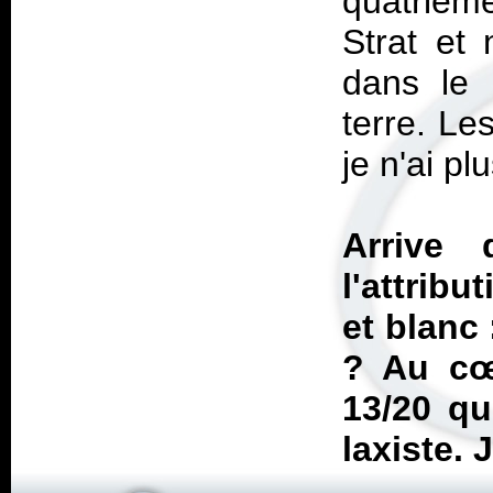
quatrièm
Strat et
dans le 
terre. Le
je n'ai plu
Arrive 
l'attribu
et blanc
? Au cœ
13/20 qu
laxiste. 