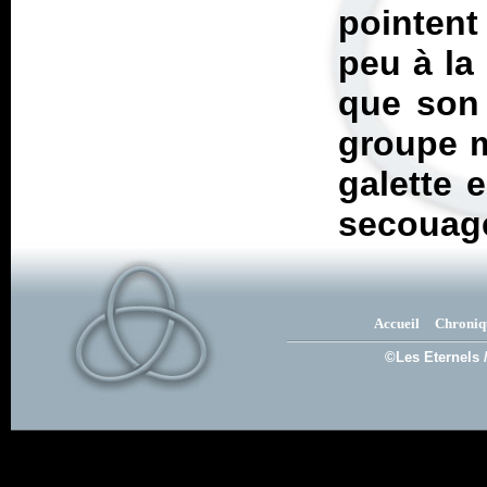
pointent
peu à la
que son
groupe m
galette 
secouage
Accueil
Chroniq
©Les Eternels 