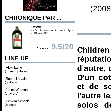
(2008
CHRONIQUE PAR ...
Dexxie
Cette chronique a été mise en ligne
le 01 juin 2021
9.5/20
Childr
Sa note :
réputat
LINE UP
d'autre, 
-Alexi Laiho
(chant+guitare)
D'un cot
-Roope Latvala
(guitare)
et de s
-Janne Warman
l'autre l
(claviers)
-Henkka Seppälä
solos d
(basse)