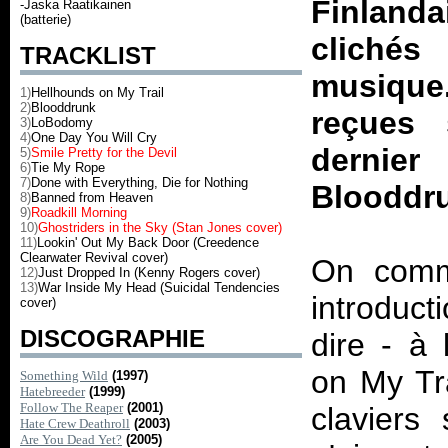
Finland
-Jaska Raatikainen
(batterie)
clichés
TRACKLIST
musique.
1)
Hellhounds on My Trail
2)
Blooddrunk
reçues 
3)
LoBodomy
4)
One Day You Will Cry
dernie
5)
Smile Pretty for the Devil
6)
Tie My Rope
7)
Done with Everything, Die for Nothing
Blooddr
8)
Banned from Heaven
9)
Roadkill Morning
10)
Ghostriders in the Sky (Stan Jones cover)
11)
Lookin' Out My Back Door (Creedence
Clearwater Revival cover)
On comm
12)
Just Dropped In (Kenny Rogers cover)
13)
War Inside My Head (Suicidal Tendencies
introduct
cover)
DISCOGRAPHIE
dire - à 
on My Tra
Something Wild
(1997)
Hatebreeder
(1999)
Follow The Reaper
(2001)
claviers
Hate Crew Deathroll
(2003)
Are You Dead Yet?
(2005)