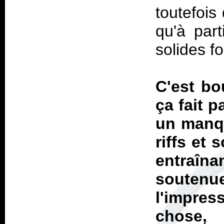
toutefois
qu'à par
solides f
C'est bo
ça fait p
un manqu
riffs et 
entraî
souten
l'impres
chose,