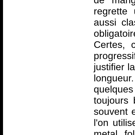
de mange
regrette
aussi cl
obligato
Certes, 
progress
justifier
longueu
quelques
toujours 
souvent 
l'on util
metal fol