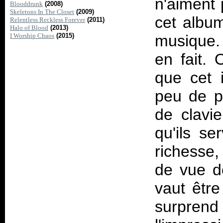
n'aiment 
Blooddrunk
(2008)
Skeletons In The Closet
(2009)
cet album
Relentless Reckless Forever
(2011)
Halo of Blood
(2013)
I Worship Chaos
(2015)
musique.
en fait. 
que cet i
peu de p
de clavie
qu'ils s
richesse,
de vue d
vaut êtr
surprend