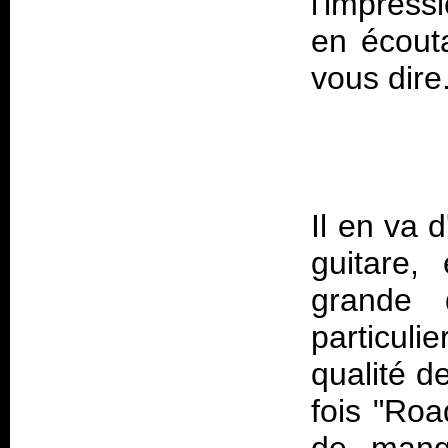
l'impres
en écouta
Il en va 
guitare, 
grande 
particuli
qualité d
fois "Roa