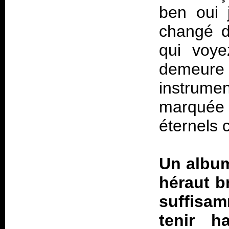
ben oui 
changé d
qui voye
demeu
instrume
marquée 
éternels 
Un album
héraut b
suffisam
tenir h