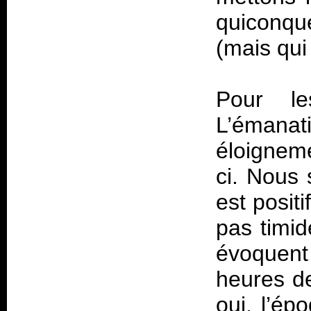
quiconqu
(mais qui
Pour l
L’émanat
éloigneme
ci. Nous 
est positi
pas timid
évoquent
heures 
oui, l’ép