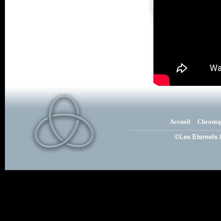
Accueil
Chroniq
©Les Eternels 