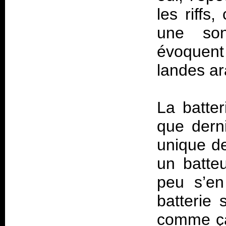
les riffs
une son
évoquent 
landes ar
La batter
que derni
unique d
un batte
peu s’en
batterie 
comme ça 