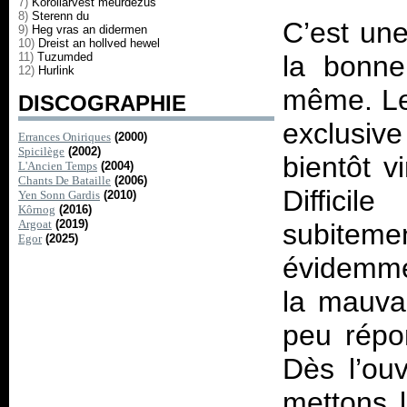
7)
Korollarvest meurdezus
8)
Sterenn du
C’est une
9)
Heg vras an didermen
10)
Dreist an hollved hewel
11)
Tuzumded
la bonne
12)
Hurlink
même. Les
DISCOGRAPHIE
exclusiv
Errances Oniriques
(2000)
Spicilège
(2002)
bientôt v
L'Ancien Temps
(2004)
Chants De Bataille
(2006)
Difficil
Yen Sonn Gardis
(2010)
Kôrnog
(2016)
Argoat
(2019)
subitem
Egor
(2025)
évidemme
la mauva
peu répo
Dès l’ou
mettons l