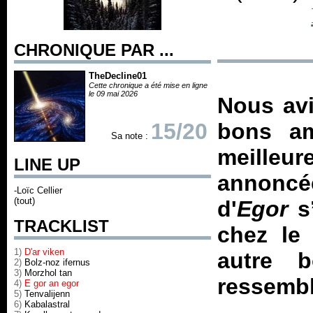
CHRONIQUE PAR ...
TheDecline01
Cette chronique a été mise en ligne
le 09 mai 2026
Nous avi
15/20
bons a
Sa note :
meilleur
LINE UP
annoncée
-Loïc Cellier
(tout)
d'
Egor
s’
TRACKLIST
chez le
1)
D'ar viken
autre 
2)
Bolz-noz ifernus
3)
Morzhol tan
ressembl
4)
E gor an egor
5)
Tenvalijenn
6)
Kabalastral