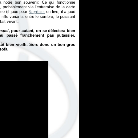
à notre bon souvenir. Ce qui fonctionne
, probablement via l’entremise de la carte
me (il joue pour
Satyricon
en live, il a joué
riffs variants entre le sombre, le puissant
fait vivant.
spel
, pour autant, on se délectera bien
u passé franchement pas putassier.
lutôt bien vieilli. Sors donc un bon gros
sofa.