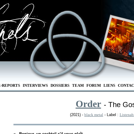
E-REPORTS
INTERVIEWS
DOSSIERS
TEAM
FORUM
LIENS
CONTAC
Order
- The Go
(2021) -
black metal
- Label :
Listenab
«
- Bonjour, un cocktail s'il vous plaît.