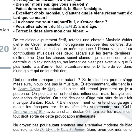
- Bien sûr monsieur, que vous siéra-t-il ?
- Faites donc votre spécialité, le Black Nostalgia.
- Excellent choix monsieur, d'autant que je viens récemment d'
tard que ce matin !
- La chance me sourit aujourd'hui, qu'est-ce donc ?
- Vous allez adorer : du
MayheM
35 ans d’âge.
n ligne
- Forcez la dose alors mon cher Albert.
»
De ce dialogue purement fictif, retenez une chose : MayheM évide
d’être de Order, émanation norvégienne resucée des cendres d’une
20
Messiah et Manheim dans un même groupe ! Retour vers le futur 
contributions musicales des deux lascars sur les trente dernières 
d’elle-même. Que les choses soient claires : je n’ai rien contre c
centrale du black norvégien, seulement ce n’est pas avec eux que l’
plus hauts faits d’arme. Tout le contraire même. Difficile de voir dan
d’une gloire qui ne leur doit rien.
Doit-on parler arnaque pour autant ? Si le discours promo s’ap
messieurs, n’oublions pas la musique. Et étonnamment, elle tient la 
le
Scorn Defeat
de
Sigh
et du black old school (comment ça je 
personne. Oh pour sûr on entend des influences, mais le style est 
accusation de plagiat. On sent des gens d’âge mûr sûrs de leur fait
musique d’antan. Rock ? Bien évidemment on entend du garage da
manie les époques car de manière très surprenante, sur "Ga
Declaration of War
avec un chant déclamé trituré par les machines. L
tout droit sortie de cette provocation millénariste.
Ne croyez pas pour autant entendre une alternative moderne de black
des relents de
De Mysteris Dom Sathanas
. Sans avoir eux-mêmes co