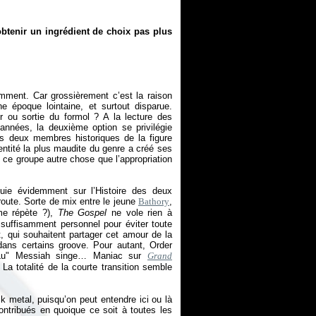
obtenir un ingrédient de choix pas plus
mment. Car grossièrement c’est la raison
 époque lointaine, et surtout disparue.
ou sortie du formol ? A la lecture des
années, la deuxième option se privilégie
es deux membres historiques de la figure
entité la plus maudite du genre a créé ses
s ce groupe autre chose que l’appropriation
puie évidemment sur l’Histoire des deux
route. Sorte de mix entre le jeune
Bathory
,
me répète ?),
The Gospel
ne vole rien à
suffisamment personnel pour éviter toute
, qui souhaitent partager cet amour de la
ns certains groove. Pour autant, Order
l.Lu" Messiah singe… Maniac sur
Grand
a totalité de la courte transition semble
 metal, puisqu’on peut entendre ici ou là
ntribués en quoique ce soit à toutes les