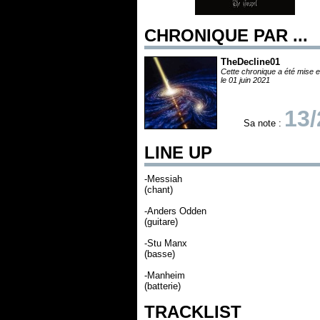
CHRONIQUE PAR ...
TheDecline01
Cette chronique a été mise e
le 01 juin 2021
13/
Sa note :
LINE UP
-Messiah
(chant)
-Anders Odden
(guitare)
-Stu Manx
(basse)
-Manheim
(batterie)
TRACKLIST