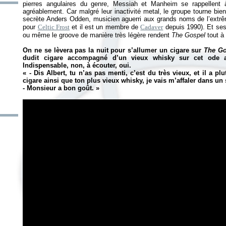
pierres angulaires du genre, Messiah et Manheim se rappellent 
agréablement. Car malgré leur inactivité metal, le groupe tourne bien
secrète Anders Odden, musicien aguerri aux grands noms de l’extrê
pour
Celtic Frost
et il est un membre de
Cadaver
depuis 1990). Et ses 
ou même le groove de manière très légère rendent
The Gospel
tout à 
On ne se lèvera pas la nuit pour s’allumer un cigare sur
The Go
dudit cigare accompagné d’un vieux whisky sur cet ode a
Indispensable, non, à écouter, oui.
«
- Dis Albert, tu n’as pas menti, c’est du très vieux, et il a p
cigare ainsi que ton plus vieux whisky, je vais m’affaler dans un 
- Monsieur a bon goût.
»