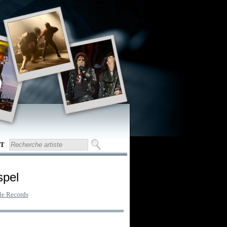
T
spel
le Records