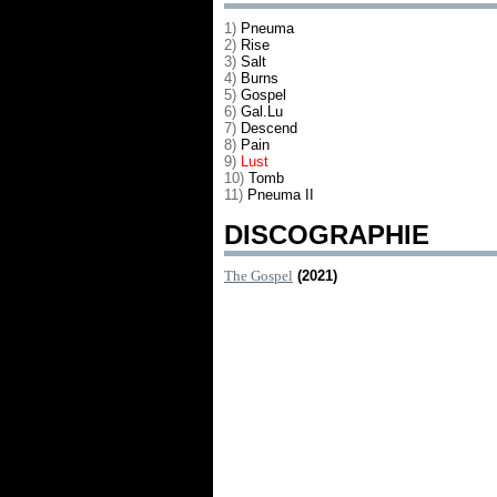
1)
Pneuma
2)
Rise
3)
Salt
4)
Burns
5)
Gospel
6)
Gal.Lu
7)
Descend
8)
Pain
9)
Lust
10)
Tomb
11)
Pneuma II
DISCOGRAPHIE
The Gospel
(2021)