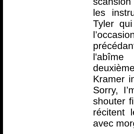
scansion
les inst
Tyler qu
l’occasi
précéda
l'abîme
deuxième 
Kramer im
Sorry, I
shouter fi
récitent 
avec mor