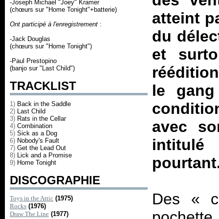
des ven
-Joseph Michael "Joey" Kramer
(chœurs sur "Home Tonight"+batterie)
atteint 
Ont participé à l'enregistrement
:
du délec
-Jack Douglas
(chœurs sur "Home Tonight")
et surt
-Paul Prestopino
rééditio
(banjo sur "Last Child")
TRACKLIST
le gang
conditio
1)
Back in the Saddle
2)
Last Child
3)
Rats in the Cellar
avec so
4)
Combination
5)
Sick as a Dog
intitu
6)
Nobody's Fault
7)
Get the Lead Out
8)
Lick and a Promise
pourtant.
9)
Home Tonight
DISCOGRAPHIE
Des «
c
Toys in the Attic
(1975)
Rocks
(1976)
pochett
Draw The Line
(1977)