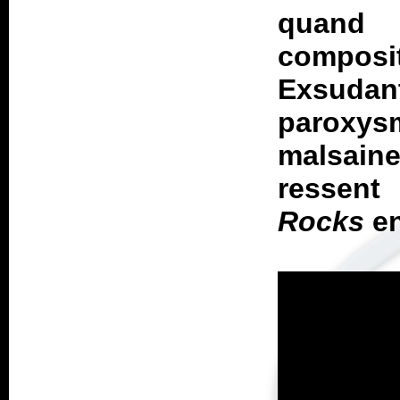
quand 
compos
Exsuda
paroxys
malsain
ressent
Rocks
en