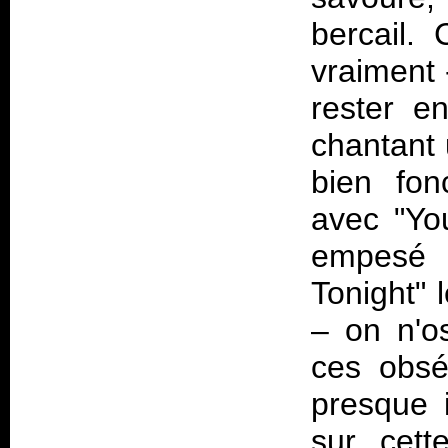
bercail.
vraiment 
rester e
chantant 
bien fon
avec "Yo
empesé
Tonight" 
– on n'o
ces obsé
presque 
sur cett