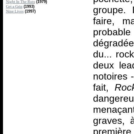
Night In The Ruts
(1979)
Get a Grip
(1993)
groupe. 
Nine Lives
(1997)
faire, m
probabl
dégradée
du... roc
deux lea
notoires 
fait,
Roc
dangere
menaçant,
graves, 
première 