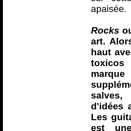
apaisée.
Rocks
ou
art. Alor
haut av
toxicos
marqu
supplé
salves,
d'idées 
Les guit
est un