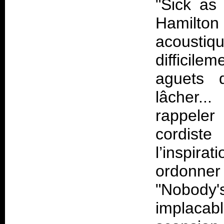
"Sick as
Hamilt
acousti
difficil
aguets q
lâcher..
rappeler
cordist
l’inspir
ordonner
"Nobody'
implacab