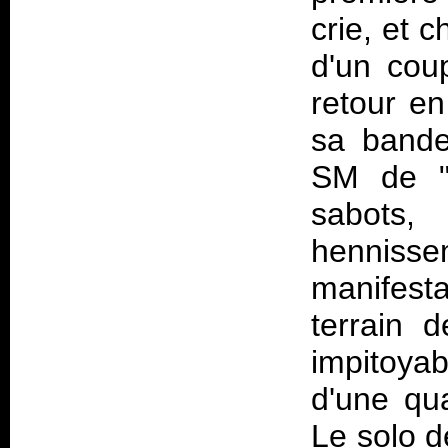
crie, et 
d'un cou
retour en 
sa bande
SM de "B
sabots
hennisse
manifest
terrain 
impitoya
d'une qu
Le solo d