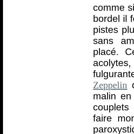
comme si
bordel il 
pistes pl
sans amb
placé. C
acolytes
fulguran
q
Zeppelin
malin en
couplets
faire mo
paroxyst