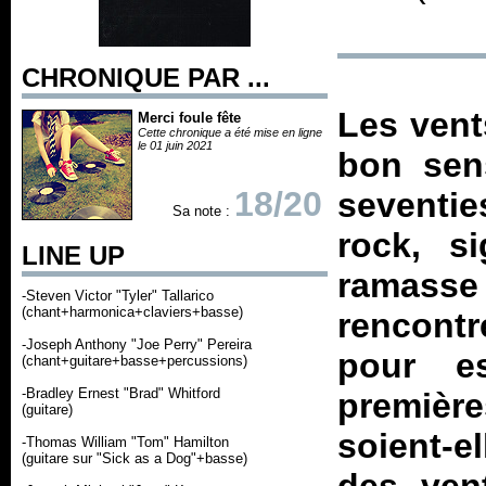
CHRONIQUE PAR ...
Les vent
Merci foule fête
Cette chronique a été mise en ligne
le 01 juin 2021
bon se
18/20
seventi
Sa note :
rock, s
LINE UP
ramasse 
-Steven Victor "Tyler" Tallarico
(chant+harmonica+claviers+basse)
rencont
-Joseph Anthony "Joe Perry" Pereira
pour e
(chant+guitare+basse+percussions)
-Bradley Ernest "Brad" Whitford
première
(guitare)
soient-e
-Thomas William "Tom" Hamilton
(guitare sur "Sick as a Dog"+basse)