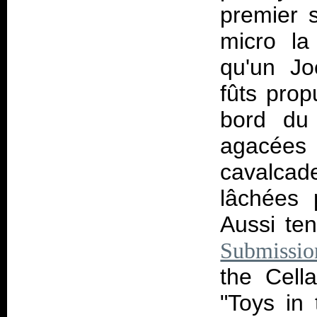
premier s
micro la
qu'un Jo
fûts pro
bord du 
agacées
cavalca
lâchées 
Aussi te
Submissio
the Cella
"Toys in 