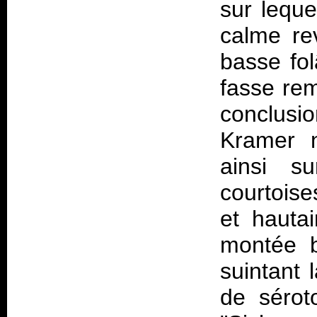
sur leque
calme re
basse fol
fasse rem
conclus
Kramer n
ainsi 
courtoise
et hauta
montée b
suintant 
de sérot