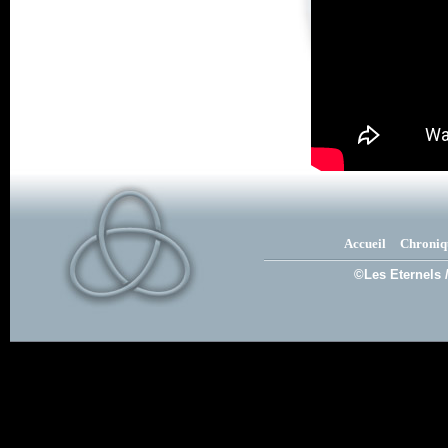
Accueil
Chroniq
©Les Eternels 