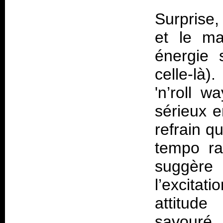
Surprise,
et le m
énergie s
celle-là)
'n’roll 
sérieux 
refrain q
tempo ra
suggère l
l’excita
attitude
savouré