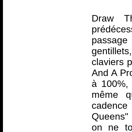
Draw T
prédéce
passage 
gentille
claviers 
And A Pro
à 100%, p
même qu
cadence 
Queens" 
on ne to