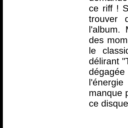
ce riff !
trouver 
l'album.
des mome
le clas
délirant 
dégagée 
l'énergi
manque pa