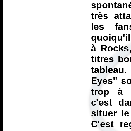
spontanéi
très att
les fan
quoiqu'il
à
Rocks
titres b
tableau.
Eyes" so
trop à 
c'est d
situer l
C'est re