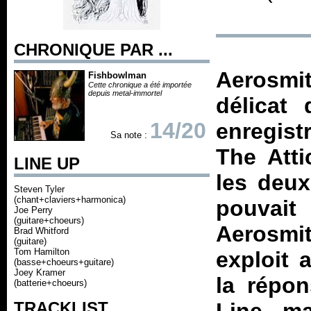
CHRONIQUE PAR ...
Aerosmi
Fishbowlman
Cette chronique a été importée
depuis metal-immortel
délicat 
14/20
enregis
Sa note :
The Atti
LINE UP
les deux
Steven Tyler
(chant+claviers+harmonica)
pouvait
Joe Perry
(guitare+choeurs)
Aerosmit
Brad Whitford
(guitare)
Tom Hamilton
exploit a
(basse+choeurs+guitare)
Joey Kramer
la répon
(batterie+choeurs)
TRACKLIST