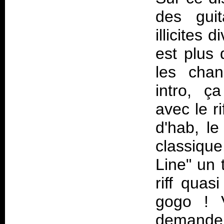
des gui
illicites
est plus 
les cha
intro, ç
avec le r
d'hab, l
classiqu
Line" un 
riff quas
gogo ! V
demande