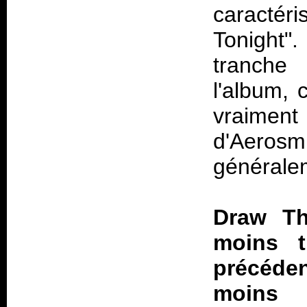
caractér
Tonight"
tranche
l'album, 
vraiment
d'Aerosm
généralem
Draw Th
moins t
précédent
moins