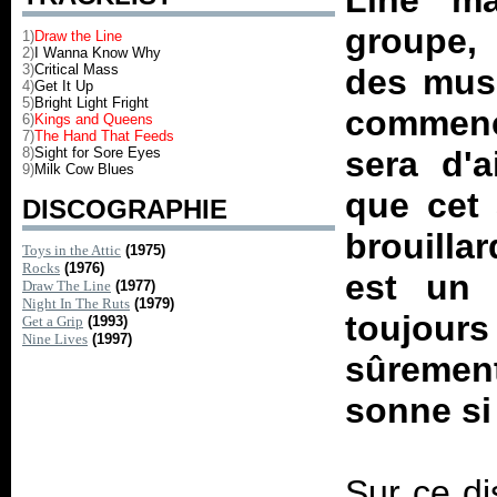
Line
mar
groupe, 
1)
Draw the Line
2)
I Wanna Know Why
3)
Critical Mass
des musi
4)
Get It Up
5)
Bright Light Fright
commenc
6)
Kings and Queens
7)
The Hand That Feeds
8)
Sight for Sore Eyes
sera d'a
9)
Milk Cow Blues
que cet 
DISCOGRAPHIE
brouilla
Toys in the Attic
(1975)
Rocks
(1976)
est un 
Draw The Line
(1977)
Night In The Ruts
(1979)
toujour
Get a Grip
(1993)
Nine Lives
(1997)
sûrement
sonne si
Sur ce di