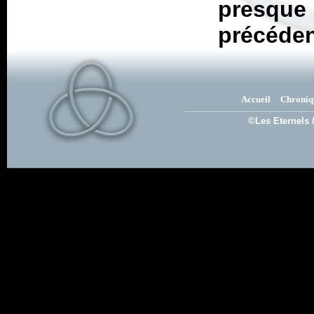
presqu
précéden
Accueil
Chroniq
©Les Eternels 