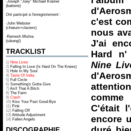
l'albu
-Joseph "Joey" Michael Kramer
(batterie)
d'Aerosm
Ont participé à l'enregistrement
:
c'est co
-John Webster
(chœurs+claviers)
nous av
-Ramesh Mishra
J'ai en
(sārangī)
TRACKLIST
Hard n'
Nine Liv
1)
Nine Lives
2)
Falling In Love (Is Hard On The Knees)
3)
Hole In My Soul
d'Aeros
4)
Taste Of India
5)
Full Circle
attentio
6)
Something's Gotta Give
7)
Ain't That A Bitch
8)
The Farm
comme u
9)
Crash
10)
Kiss Your Past Good-Bye
C'était 
11)
Pink
12)
Falling Off
13)
Attitude Adjustment
encore u
14)
Fallen Angels
duré bie
DISCOGRAPHIE