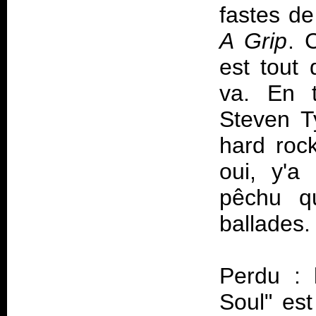
fastes d
A Grip
. 
est tout
va. En t
Steven T
hard rock
oui, y'
pêchu 
ballades.
Perdu : 
Soul" est