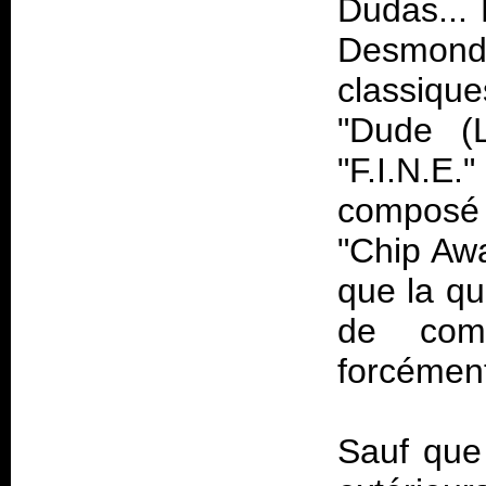
Dudas... 
Desmond 
classiq
"Dude (L
"F.I.N.E.
composé p
"Chip Aw
que la qu
de comp
forcémen
Sauf qu