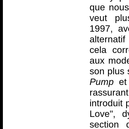
que nous 
veut pl
1997, av
alternati
cela cor
aux mode
son plus 
Pump
e
rassuran
introduit
Love", d
section 