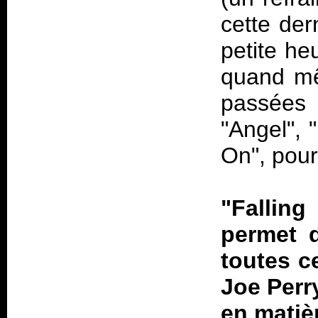
cette der
petite he
quand mê
passées 
"Angel", 
On", pou
"Fallin
permet d
toutes c
Joe Perr
en matièr