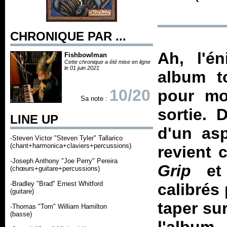
CHRONIQUE PAR ...
Ah, l'é
Fishbowlman
Cette chronique a été mise en ligne
le 01 juin 2021
album to
10/20
pour mo
Sa note :
sortie. 
LINE UP
d'un asp
-Steven Victor "Steven Tyler" Tallarico
(chant+harmonica+claviers+percussions)
revient 
-Joseph Anthony "Joe Perry" Pereira
Grip
e
(chœurs+guitare+percussions)
-Bradley "Brad" Ernest Whitford
calibrés 
(guitare)
taper su
-Thomas "Tom" William Hamilton
(basse)