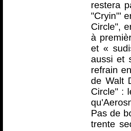
restera p
"Cryin'" 
Circle", 
à premiè
et «
sud
aussi et 
refrain e
de Walt 
Circle" : 
qu'Aerosm
Pas de bo
trente se