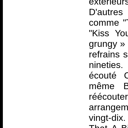
extérieu
D'autres
comme "T
"Kiss Yo
grungy
» 
refrains
nineties
écouté 
même Be
réécout
arrangem
vingt-dix