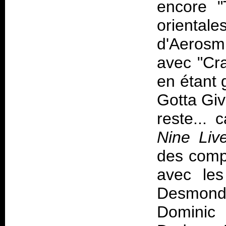
encore "
orient
d'Aerosm
avec "Cras
en étant 
Gotta Giv
reste... 
Nine Liv
des compo
avec les
Desmond 
Dominic