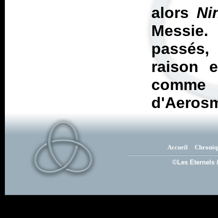
alors
Ni
Messie.
passés, 
raison 
comme u
d'Aerosm
Accueil
Chroniq
©Les Eternels 