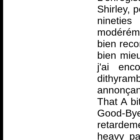
Shirley, 
ninetie
modéréme
bien reco
bien mie
j'ai en
dithyr
annonçan
That A bi
Good-
retardem
heavy pa