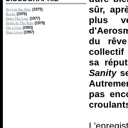
sûr, ap
Toys in the Attic
(1975)
Rocks
(1976)
plus v
Draw The Line
(1977)
Night In The Ruts
(1979)
Get a Grip
(1993)
d'Aerosm
Nine Lives
(1997)
du rêve
collecti
sa réput
Sanity
se
Autremen
pas enc
croulants
L'enregi