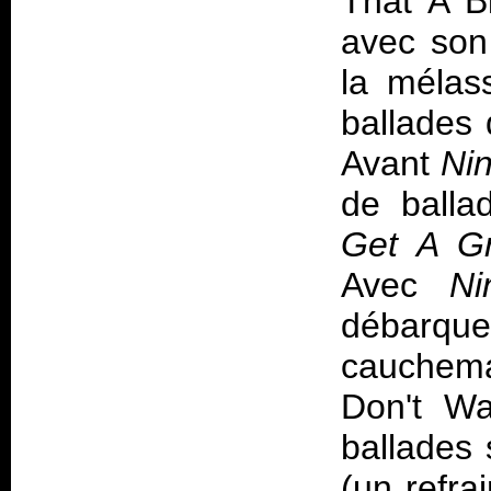
That A B
avec son 
la mélas
ballades
Avant
Nin
de ballad
Get A Gr
Avec
Ni
débarqu
cauchemar
Don't Wa
ballades 
(un refra