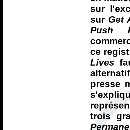
sur l'ex
sur
Get 
Push P
commerc
ce regist
Lives
fa
alternat
presse m
s'expli
représen
trois g
Permane