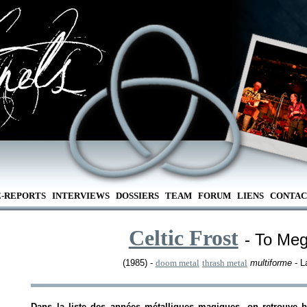
E-REPORTS
INTERVIEWS
DOSSIERS
TEAM
FORUM
LIENS
CONTAC
Celtic Frost
- To Meg
(1985) -
doom metal
thrash metal
multiforme
- L
Dans la liste des années métalliques magiques, on retrouve b