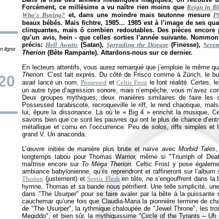
Forcément, ce millésime a vu naître rien moins que
Reign in B
Who's Buying?
et, dans une moindre mais teutonne mesure
Pl
beaux bébés. Mais fichtre, 1985… 1985 est à l’image de ses qu
clinquantes, mais ô combien redoutables. Des pièces encore 
qu’un avis, hein - que celles sorties l’année suivante. Nommon
précis:
Hell Awaits
(Satan),
Spreading the Disease
(Finesse),
Seve
n ligne
Therion
(Bête Rampante). Attardons-nous sur ce dernier.
En lecteurs attentifs, vous aurez remarqué que j’emploie le même qual
Therion
. C’est fait exprès. Du côté de Frisco comme à Zürich, le b
20
avait lancé un nom,
Possessed
et
Celtic Frost
le font réalité. Certes, 
un autre type d’agression sonore, mais n’empêche, vous m’avez comp
Deux groupes mythiques, deux manières similaires de faire les c
Possessed tarabiscote, recroqueville le riff, le rend chaotique, mals
lui, épure la dissonance. Là où le «
Big 4
» enrichit la musique, C
savons bien que ce sont les pauvres qui ont le plus de chance d’ent
métallique et cornu en l’occurrence. Peu de solos, riffs simples et
grand V. Un anaconda.
L’œuvre initiée de manière plus brute et naïve avec
Morbid Tales
,
longtemps tabou pour Thomas Warrior, même si "Triumph of Dea
maîtrise encore sur
To Mega Therion
. Celtic Frost y pose égaleme
ambiance babylonienne, qu’ils reprendront et raffineront sur l’album 
Therion
(justement) et
Septic Flesh
en tête, ne s’engouffrent dans l
hymne, Thomas et sa bande nous pétrifient. Une telle simplicité, une 
dans "The Usurper" pour se faire avaler par la bête à la puissante 
cauchemar qu’une fois que Claudia-Maria la pionnière termine de cha
de "The Usurper", la rythmique chaloupée de "Jewel Throne", les t
Megiddo", et bien sûr, la mythiquissime "Circle of the Tyrants – Uh