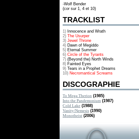
-Wolf Bender
(cor sur 1, 4 et 10)
TRACKLIST
1)
Innocence and Wrath
2)
The Usurper
3)
Jewel Throne
4)
Dawn of Megiddo
5)
Eternal Summer
6)
Circle of the Tyrants
7)
(Beyond the) North Winds
8)
Fainted Eyes
9)
Tears in a Prophet Dreams
10)
Necromantical Screams
DISCOGRAPHIE
To Mega Therion
(1985)
Into the Pandemonium
(1987)
Cold Lake
(1988)
Vanity/Nemesis
(1990)
Monotheist
(2006)