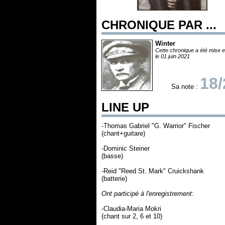
CHRONIQUE PAR ...
Winter
Cette chronique a été mise e
le 01 juin 2021
18/
Sa note :
LINE UP
-Thomas Gabriel "G. Warrior" Fischer
(chant+guitare)
-Dominic Steiner
(basse)
-Reid "Reed St. Mark" Cruickshank
(batterie)
Ont participé à l'enregistrement
:
-Claudia-Maria Mokri
(chant sur 2, 6 et 10)