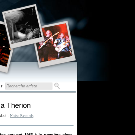
T
a Therion
abel :
Noise Records
ien souvent 1986 à la première place.