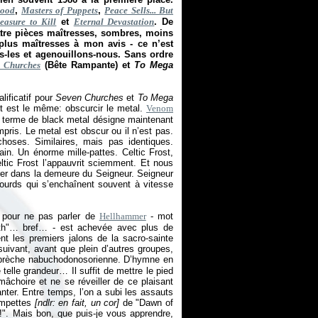
lood
,
Masters of Puppets
,
Peace Sells... But
easure to Kill
et
Eternal Devastation
. De
atre pièces maîtresses, sombres, moins
plus maîtresses à mon avis - ce n’est
s-les et agenouillons-nous. Sans ordre
n Churches
(Bête Rampante) et
To Mega
ificatif pour
Seven Churches
et
To Mega
ut est le même: obscurcir le metal.
Venom
le terme de black metal désigne maintenant
ris. Le metal est obscur ou il n’est pas.
hoses. Similaires, mais pas identiques.
ain. Un énorme mille-pattes. Celtic Frost,
eltic Frost l’appauvrit sciemment. Et nous
rer dans la demeure du Seigneur. Seigneur
 lourds qui s’enchaînent souvent à vitesse
 pour ne pas parler de
Hellhammer
- mot
th"… bref… - est achevée avec plus de
nt les premiers jalons de la sacro-sainte
suivant, avant que plein d’autres groupes,
a brèche nabuchodonosorienne. D’hymne en
telle grandeur… Il suffit de mettre le pied
mâchoire et ne se réveiller de ce plaisant
nter. Entre temps, l’on a subi les assauts
rompettes
[ndlr: en fait, un cor]
de "Dawn of
 !". Mais bon, que puis-je vous apprendre,