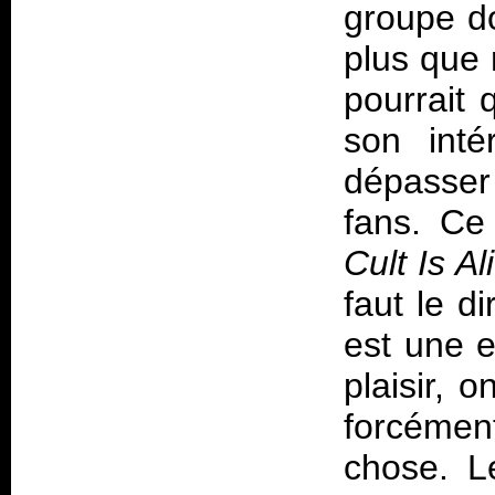
groupe do
plus que 
pourrait 
son inté
dépasser
fans. C
Cult Is Al
faut le d
est une e
plaisir, 
forcémen
chose. L