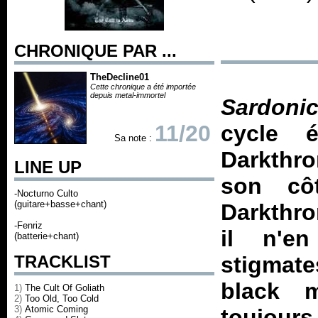
CHRONIQUE PAR ...
TheDecline01
Cette chronique a été importée
depuis metal-immortel
Sardoni
11/20
cycle 
Sa note :
Darkthro
LINE UP
son cô
-Nocturno Culto
(guitare+basse+chant)
Darkthro
-Fenriz
il n'e
(batterie+chant)
TRACKLIST
stigmat
black m
1)
The Cult Of Goliath
2)
Too Old, Too Cold
3)
Atomic Coming
toujours