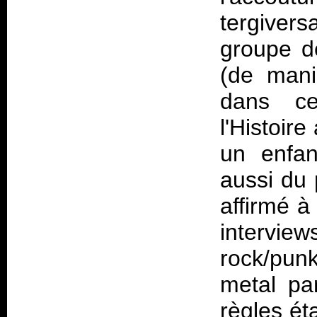
tergiver
groupe de
(de maniè
dans c
l'Histoir
un enfan
aussi du 
affirmé à
intervie
rock/pun
metal pa
règles ét