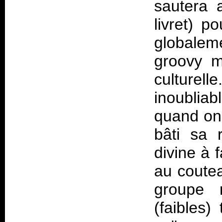
sautera 
livret) p
globale
groovy m
culturel
inoublia
quand on
bâti sa 
divine à 
au coutea
groupe 
(faibles)