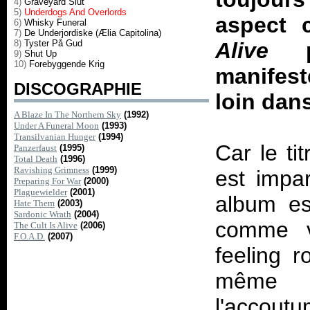
4)
Graveyard Slut
5)
Underdogs And Overlords
aspect 
6)
Whisky Funeral
7)
De Underjordiske (Ælia Capitolina)
8)
Tyster På Gud
Alive
pr
9)
Shut Up
10)
Forebyggende Krig
manifest
DISCOGRAPHIE
loin dan
A Blaze In The Northern Sky
(1992)
Under A Funeral Moon
(1993)
Transilvanian Hunger
(1994)
Car le ti
Panzerfaust
(1995)
Total Death
(1996)
Ravishing Grimness
(1999)
est impa
Preparing For War
(2000)
Plaguewielder
(2001)
album est
Hate Them
(2003)
Sardonic Wrath
(2004)
comme v
The Cult Is Alive
(2006)
F.O.A.D.
(2007)
feeling r
même l
l'accout