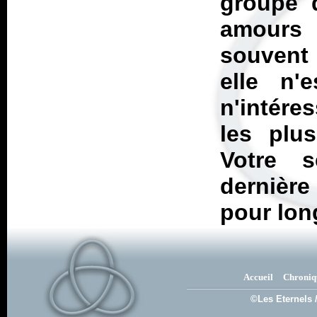
groupe q
amours 
souvent d
elle n'
n'intére
les plus
Votre s
dernière
pour lon
Accueil
Chroniq
©Les Eternels 