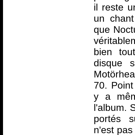
il reste 
un chant
que Noctu
véritablem
bien tou
disque s
Motörhea
70. Point
y a mêm
l'album. 
portés s
n'est pas