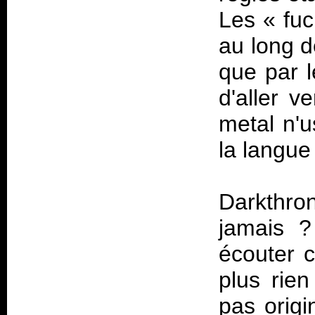
Les «
fu
au long d
que par 
d'aller v
metal n'u
la langue
Darkthron
jamais ?
écouter 
plus rie
pas origi