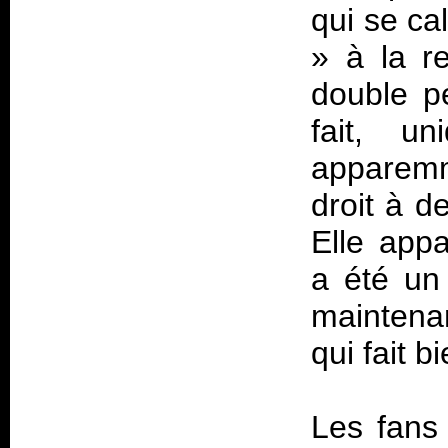
qui se ca
» à la r
double pé
fait, u
apparemm
droit à d
Elle appa
a été un 
maintenan
qui fait bi
Les fans