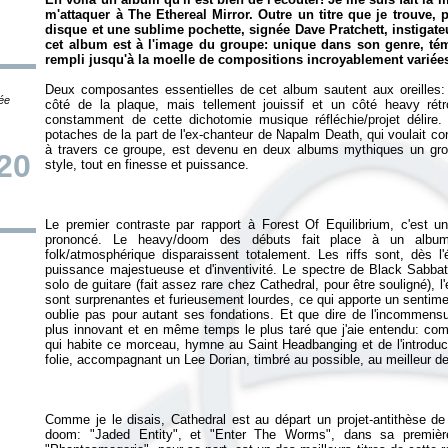
m'attaquer à
The Ethereal Mirror
. Outre un titre que je trouve, 
disque et une sublime pochette, signée Dave Pratchett, instigate
cet album est à l'image du groupe: unique dans son genre, té
rempli jusqu'à la moelle de compositions incroyablement variée
Deux composantes essentielles de cet album sautent aux oreilles:
tée
côté de la plaque, mais tellement jouissif et un côté heavy rétr
constamment de cette dichotomie musique réfléchie/projet délire. 
potaches de la part de l'ex-chanteur de Napalm Death, qui voulait con
à travers ce groupe, est devenu en deux albums mythiques un grou
20
Le premier contraste par rapport à
Forest Of Equilibrium
, c'est u
prononcé. Le heavy/doom des débuts fait place à un album
folk/atmosphérique disparaissent totalement. Les riffs sont, dès l
puissance majestueuse et d'inventivité. Le spectre de Black Sabbat
solo de guitare (fait assez rare chez Cathedral, pour être souligné), l
sont surprenantes et furieusement lourdes, ce qui apporte un sentim
oublie pas pour autant ses fondations. Et que dire de l'incommensu
plus innovant et en même temps le plus taré que j'aie entendu: com
qui habite ce morceau, hymne au Saint Headbanging et de l'introdu
Comme je le disais, Cathedral est au départ un projet-antithèse d
doom: "Jaded Entity", et "Enter The Worms", dans sa première 