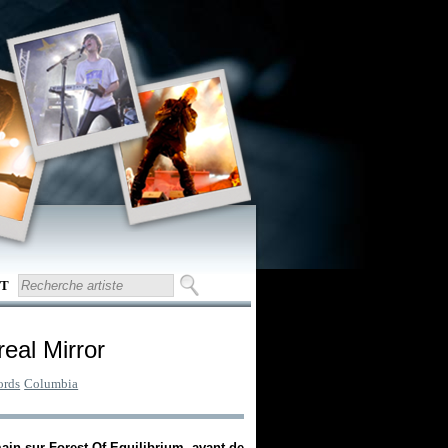
T
eal Mirror
ords
Columbia
main sur
Forest Of Equilibrium
, avant de