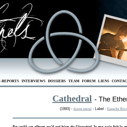
E-REPORTS
INTERVIEWS
DOSSIERS
TEAM
FORUM
LIENS
CONTAC
Cathedral
- The Ether
(1993) -
doom metal
- Label :
Earache Rec
En voilà un album qu'il est bien de l'écouter! Je me suis fait la 