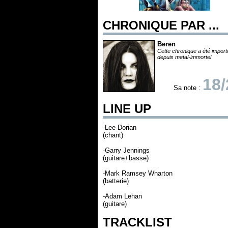
CHRONIQUE PAR ...
Beren
Cette chronique a été impor
depuis metal-immortel
18/
Sa note :
LINE UP
-Lee Dorian
(chant)
-Garry Jennings
(guitare+basse)
-Mark Ramsey Wharton
(batterie)
-Adam Lehan
(guitare)
TRACKLIST