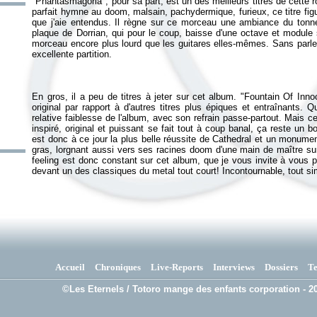
"Phantasmagoria", pour sa part, est un des meilleurs titres de cette r
parfait hymne au doom, malsain, pachydermique, furieux, ce titre fi
que j'aie entendus. Il règne sur ce morceau une ambiance du tonne
plaque de Dorrian, qui pour le coup, baisse d'une octave et module
morceau encore plus lourd que les guitares elles-mêmes. Sans parle
En gros, il a peu de titres à jeter sur cet album. "Fountain Of Inn
original par rapport à d'autres titres plus épiques et entraînants.
relative faiblesse de l'album, avec son refrain passe-partout. Mais ce
inspiré, original et puissant se fait tout à coup banal, ça reste un 
est donc à ce jour la plus belle réussite de Cathedral et un monume
gras, lorgnant aussi vers ses racines doom d'une main de maître sur
feeling est donc constant sur cet album, que je vous invite à vous 
devant un des classiques du metal tout court! Incontournable, tout s
Accueil
Chroniques
Live-Reports
Interviews
Dossiers
T
©Les Eternels / Totoro mange des enfants corporation - 20