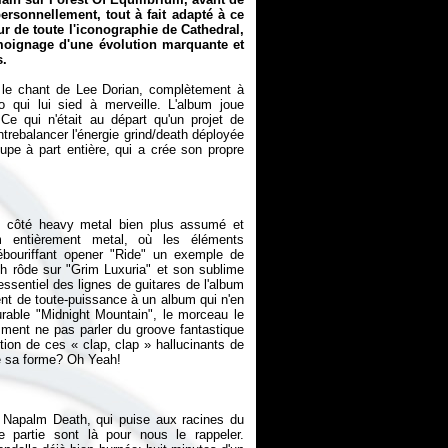
personnellement, tout à fait adapté à ce
ur de toute l'iconographie de Cathedral,
moignage d'une évolution marquante et
s.
 le chant de Lee Dorian, complètement à
o qui lui sied à merveille. L'album joue
Ce qui n'était au départ qu'un projet de
trebalancer l'énergie grind/death déployée
pe à part entière, qui a crée son propre
n côté heavy metal bien plus assumé et
 entièrement metal, où les éléments
'ébouriffant opener "Ride" un exemple de
h rôde sur "Grim Luxuria" et son sublime
'essentiel des lignes de guitares de l'album
ent de toute-puissance à un album qui n'en
rable "Midnight Mountain", le morceau le
ment ne pas parler du groove fantastique
ction de ces «
clap, clap
» hallucinants de
e Napalm Death, qui puise aux racines du
partie sont là pour nous le rappeler.