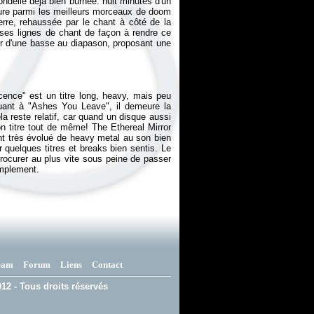
ondelle déjà bien burnée: huit minutes d'un
gure parmi les meilleurs morceaux de doom
rre, rehaussée par le chant à côté de la
 ses lignes de chant de façon à rendre ce
r d'une basse au diapason, proposant une
ocence" est un titre long, heavy, mais peu
 Quant à "Ashes You Leave", il demeure la
la reste relatif, car quand un disque aussi
bon titre tout de même!
The Ethereal Mirror
nt très évolué de heavy metal au son bien
 quelques titres et breaks bien sentis. Le
procurer au plus vite sous peine de passer
implement.
eam
Forum
Liens
Contact
12 - Tous droits réservés