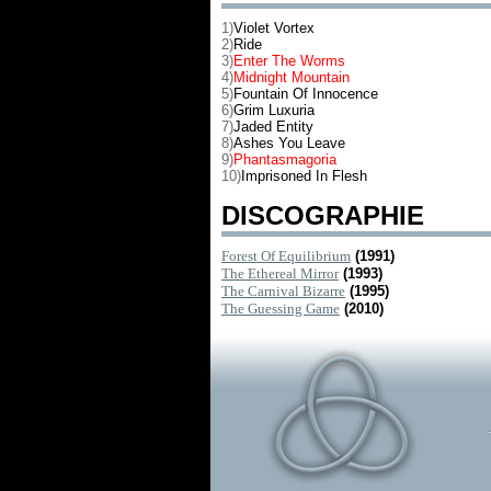
1)
Violet Vortex
2)
Ride
3)
Enter The Worms
4)
Midnight Mountain
5)
Fountain Of Innocence
6)
Grim Luxuria
7)
Jaded Entity
8)
Ashes You Leave
9)
Phantasmagoria
10)
Imprisoned In Flesh
DISCOGRAPHIE
Forest Of Equilibrium
(1991)
The Ethereal Mirror
(1993)
The Carnival Bizarre
(1995)
The Guessing Game
(2010)