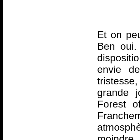
Et on peu
Ben oui.
dispositi
envie d
tristess
grande j
Forest o
Franch
atmosphè
moindre