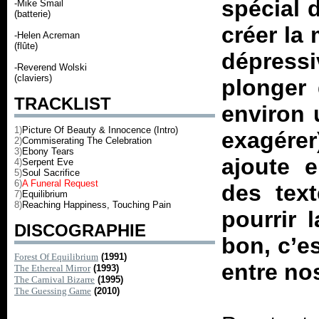
spécial 
-Mike Smail
(batterie)
créer la
-Helen Acreman
(flûte)
dépressi
-Reverend Wolski
(claviers)
plonger 
TRACKLIST
environ 
1)
Picture Of Beauty & Innocence (Intro)
exagére
2)
Commiserating The Celebration
3)
Ebony Tears
ajoute e
4)
Serpent Eve
5)
Soul Sacrifice
6)
A Funeral Request
des text
7)
Equilibrium
8)
Reaching Happiness, Touching Pain
pourrir 
DISCOGRAPHIE
bon, c’e
Forest Of Equilibrium
(1991)
entre no
The Ethereal Mirror
(1993)
The Carnival Bizarre
(1995)
The Guessing Game
(2010)