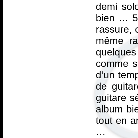
demi solo
bien … 5
rassure, c
même raj
quelques
comme su
d’un temp
de guita
guitare s
album bie
tout en 
…