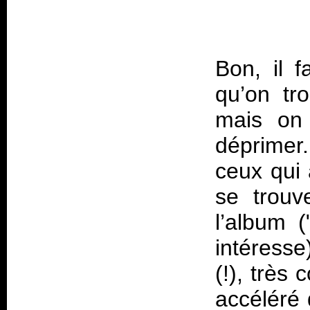
Bon, il f
qu’on tr
mais on 
déprimer
ceux qui 
se trouv
l’album 
intéress
(!), très
accéléré 