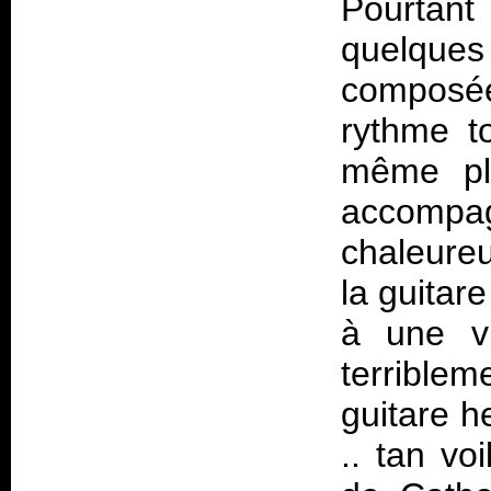
Pourtan
quelques
composé
rythme t
même plu
accomp
chaleureu
la guitar
à une v
terriblem
guitare 
.. tan vo