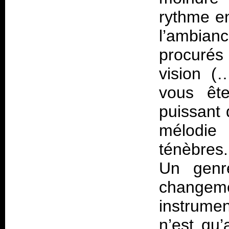
rythme en
l’ambian
procurés
vision (
vous êt
puissant
mélodie
ténèbres.
Un genr
changeme
instrumen
n’est qu’