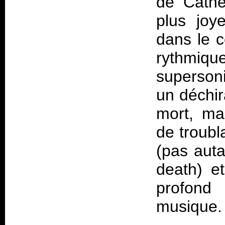
de Cathe
plus joy
dans le 
rythmiq
superson
un déchira
mort, ma
de troubl
(pas auta
death) e
profond