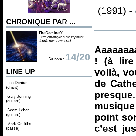
(1991) -
CHRONIQUE PAR ...
TheDecline01
Cette chronique a été importée
depuis metal-immortel
Aaaaaaa
14/20
! (à lir
Sa note :
voilà, v
LINE UP
de Cathe
-Lee Dorrian
(chant)
presque.
-Gary Jenning
(guitare)
musique
-Adam Lehan
point so
(guitare)
-Mark Griffiths
c’est ju
(basse)