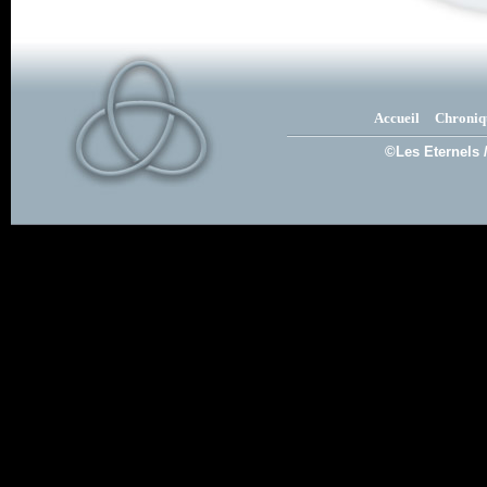
Accueil
Chroniq
©Les Eternels 