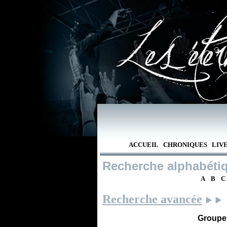
ACCUEIL
CHRONIQUES
LIV
Recherche alphabéti
A
B
C
Recherche avancée
Groupe /