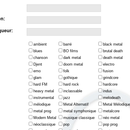
n:
queur:
ambient
barré
black metal
blues
BO films
brutal death
chanson
dark metal
death metal
Djent
doom metal
electro
emo
folk
fusion
glam
gothique
grindcore
hard FM
hard rock
hardcore
heavy metal
inclassable
indus
instrumental
jazz
melodeath
mélodique
Metal Alternatif
Metal Mélodiqu
metal prog
metal symphonique
metalcore
Modern Metal
musique classique
néo metal
néoclassique
pop
pop prog