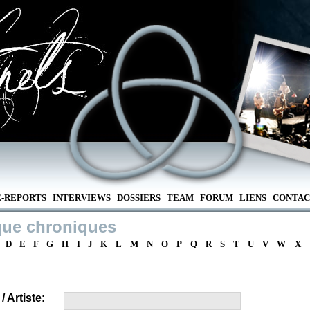
E-REPORTS
INTERVIEWS
DOSSIERS
TEAM
FORUM
LIENS
CONTAC
que chroniques
D
E
F
G
H
I
J
K
L
M
N
O
P
Q
R
S
T
U
V
W
X
 Artiste: