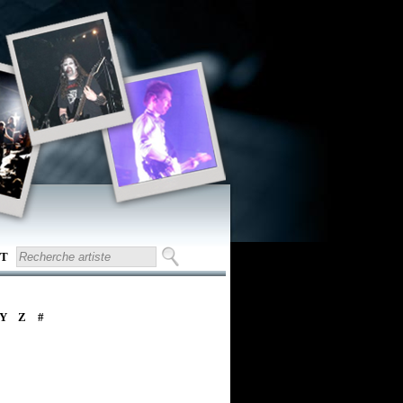
T
Y
Z
#