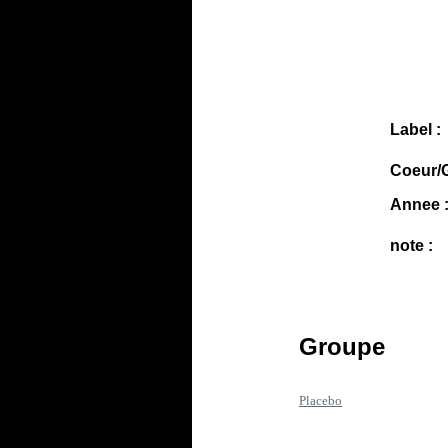
Label :
Coeur/G
Annee 
note :
Groupe
Placebo