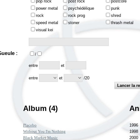
pop rock
post rock
postcore
power metal
psychédélique
punk
rock
rock prog
shred
speed metal
stoner
thrash metal
visual kei
ueule :
/
:
entre
et
entre
et
/20
Album (4)
An
Placebo
1996
Without You I'm Nothing
1998
Black Market Music
2000