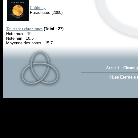
Coldplay
-
Parachutes (2000)
Toutes ses chroniques
(Total : 27)
Note max : 19
Note min : 10,5
Moyenne des notes : 15,7
Accueil
Chroniq
©Les Eternels 