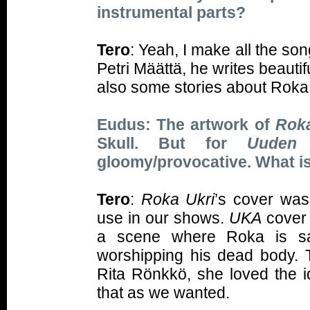
instrumental parts?
Tero
: Yeah, I make all the son
Petri Määttä, he writes beautifu
also some stories about Roka 
Eudus: The artwork of
Roka
Skull. But for
Uuden 
gloomy/provocative. What i
Tero
:
Roka Ukri
’s cover was
use in our shows.
UKA
cover 
a scene where Roka is sac
worshipping his dead body. T
Rita Rönkkö, she loved the 
that as we wanted.