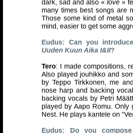
dark, sad and also «
love
» f
many times best songs are m
Those some kind of metal s
mind, easier to get some aggre
Eudus: Can you introduce
Uuden Kuun Aika I&II
?
Tero
: I made compositions, 
Also played jouhikko and som
by Teppo Tirkkonen, me and
nose harp and backing voca
backing vocals by Petri Määt
played by Aapo Romu. Only gu
Nest. He plays kantele on “Ver
Eudus: Do you compose 