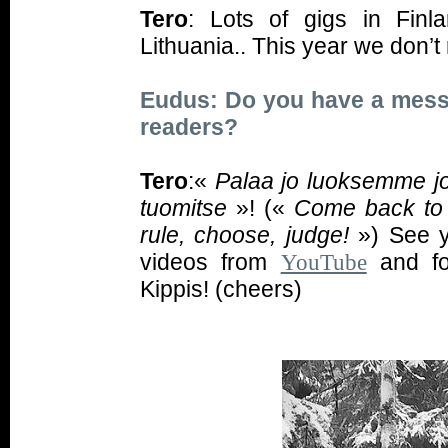
Tero
: Lots of gigs in Finla
Lithuania.. This year we don’t 
Eudus: Do you have a messa
readers?
Tero
:«
Palaa jo luoksemme jou
tuomitse
»! («
Come back to 
rule, choose, judge!
») See 
videos from
and fo
YouTube
Kippis! (cheers)