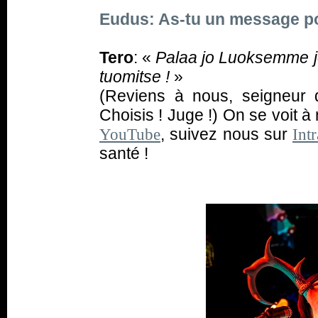
Eudus: As-tu un message po
Tero
: «
Palaa jo Luoksemme jou
tuomitse !
»
(Reviens à nous, seigneur 
Choisis ! Juge !) On se voit à
, suivez nous sur
YouTube
Int
santé !