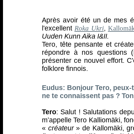
Après avoir été un de mes
l'excellent
,
Roka Ukri
Kallomäk
Uuden Kunn Aika I&II.
Tero, tête pensante et créate
répondre à nos questions (i
présenter ce nouvel effort. C
folklore finnois.
Eudus: Bonjour Tero, peux-t
ne te connaissent pas ? Ton
Tero
: Salut ! Salutations dep
m’appelle Tero Kalliomäki, fo
«
créateur
» de Kallomäki, gr