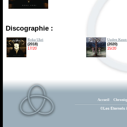
Discographie :
Roka Ukri
Uuden Kuun A
(2018)
(2020)
17/20
15/20
Accueil
Chroniq
©Les Eternels 