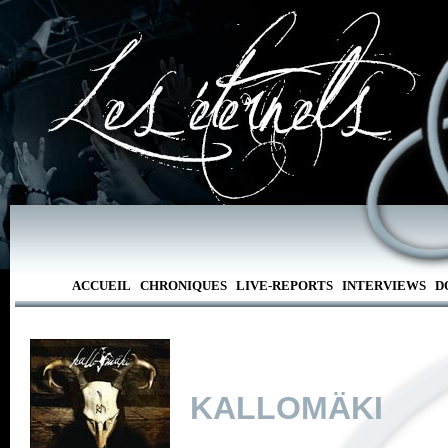
ACCUEIL
CHRONIQUES
LIVE-REPORTS
INTERVIEWS
D
KALLOMÄKI