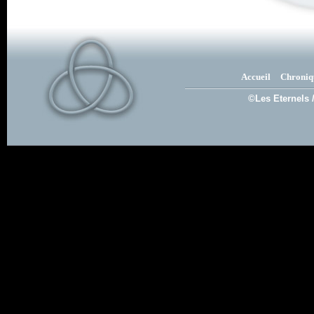
Accueil
Chroniq
©Les Eternels 