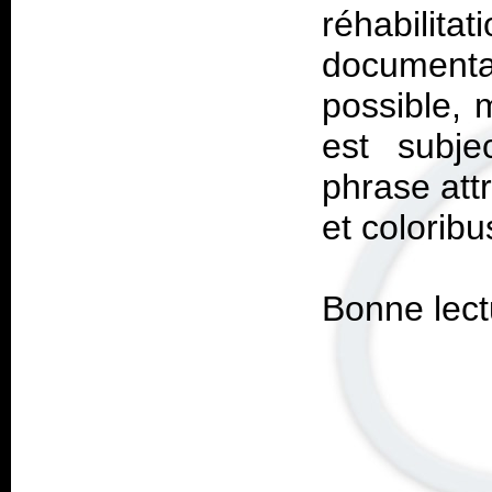
réhabili
documenta
possible, 
est subjec
phrase att
et colorib
Bonne lect