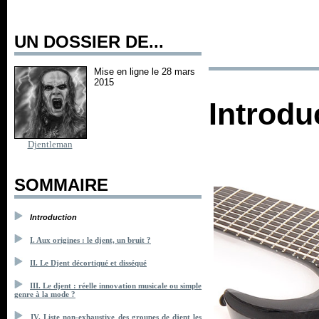
UN DOSSIER DE...
Mise en ligne le 28 mars
2015
Introdu
Djentleman
SOMMAIRE
Introduction
I. Aux origines : le djent, un bruit ?
II. Le Djent décortiqué et disséqué
III. Le djent : réelle innovation musicale ou simple
genre à la mode ?
IV. Liste non-exhaustive des groupes de djent les