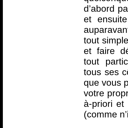
d’abord pa
et ensuit
auparavant
tout simpl
et faire d
tout part
tous ses c
que vous p
votre prop
à-priori e
(comme n’i