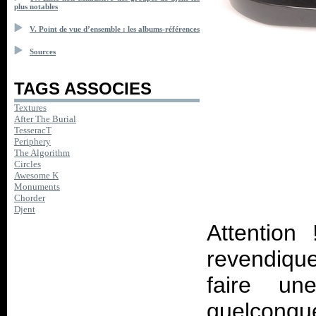
plus notables
V. Point de vue d’ensemble : les albums-références
Sources
TAGS ASSOCIES
Textures
After The Burial
TesseracT
Periphery
The Algorithm
Circles
Awesome K
Monuments
Chorder
Djent
Attention
revendique
faire un
quelconque