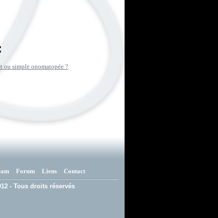
:
art ou simple onomatopée ?
eam
Forum
Liens
Contact
12 - Tous droits réservés