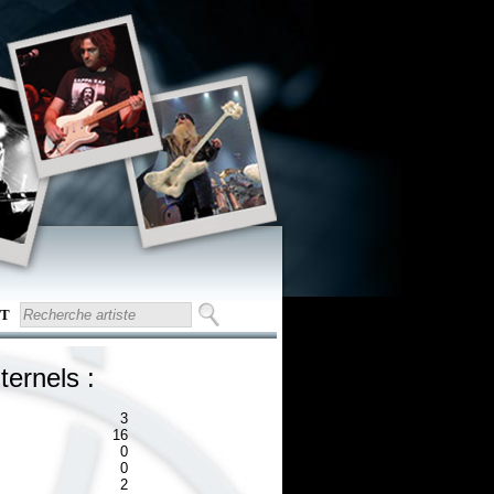
T
ternels :
3
16
0
0
2