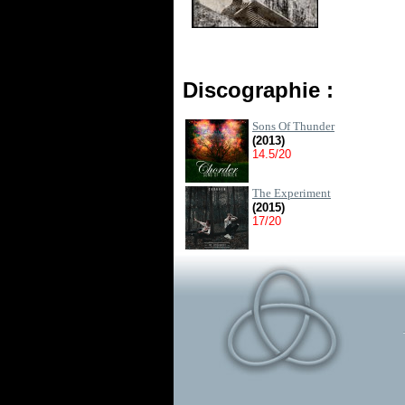
Discographie :
Sons Of Thunder
(2013)
14.5/20
The Experiment
(2015)
17/20