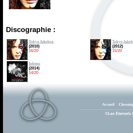
Discographie :
Tokyo Jukebox
Tokyo Jukeb
(2010)
(2012)
16/20
15/20
Inferno
(2014)
14/20
Accueil
Chroniq
©Les Eternels 