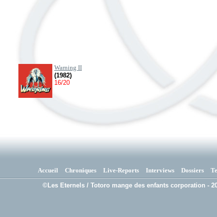
Warning II
(1982)
16/20
Accueil
Chroniques
Live-Reports
Interviews
Dossiers
T
©Les Eternels / Totoro mange des enfants corporation - 20