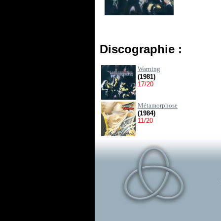
Discographie :
Warning
(1981)
17/20
Métamorphose
(1984)
11/20