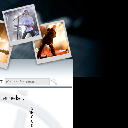
T
ternels :
3
15
0
0
0