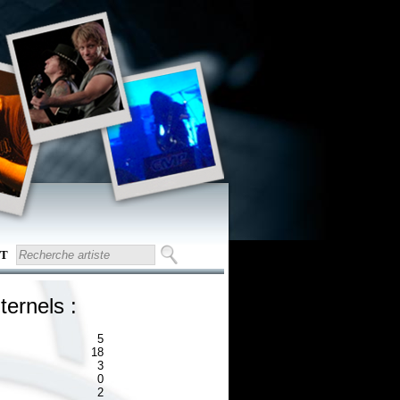
T
ternels :
5
18
3
0
2