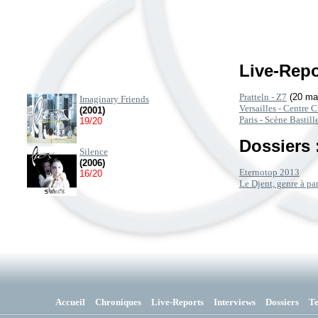
Live-Repo
Pratteln - Z7
(20 ma
Imaginary Friends
Versailles - Centre 
(2001)
Paris - Scène Bastill
19/20
Dossiers 
Silence
(2006)
Eternotop 2013
16/20
Le Djent, genre à p
Accueil
Chroniques
Live-Reports
Interviews
Dossiers
T