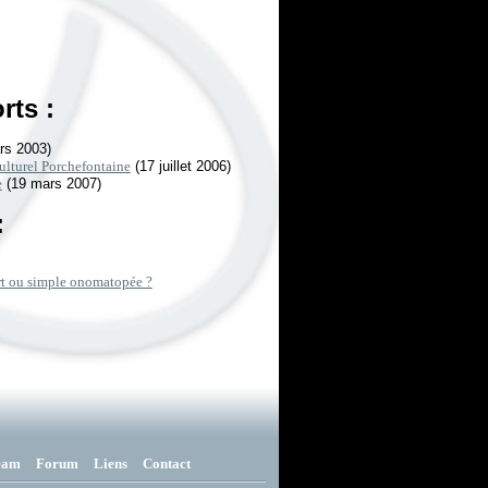
rts :
rs 2003)
Culturel Porchefontaine
(17 juillet 2006)
e
(19 mars 2007)
:
art ou simple onomatopée ?
eam
Forum
Liens
Contact