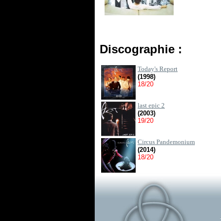
Discographie :
Today's Report
(1998)
18/20
last epic 2
(2003)
19/20
Circus Pandemonium
(2014)
18/20