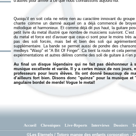
Quoiqu’il en soit cela ne retire rien au caractère innovant du group
chante comme un damné auquel on a déjà commencé de broyer (u
mélodique et harmonieux. Et comme déjà dit pus haut, la guitare pos
petit livre du metal illustré que nombre de musiciens suivront. C’est 
du metal et force est d’avouer que ceux-ci sont pour le moins très a
pas des soli forcés, mais bel et bien des soli qui agrémenten
supplémentaire. La bande se permet aussi de pondre des chansons
medleys "Wasp" et "A Bit Of Finger". Ca tient la route et cela perme
expérimentations et autres délires comme des soli de guitare à n’en p
Au final un disque légendaire qui ne fait pas déshonneur à so
musique excellente et variée. Il y a certes mieux de nos jours, 
professeurs pour leurs élèves. Ils ont donné beaucoup de mati
d’ailleurs fort bien. Disons donc "quinze" pour la musique et 
angulaire bordel de merde! Vogue le metal!
Accueil
Chroniques
Live-Reports
Interviews
Dossiers
T
©Les Eternels / Totoro mange des enfants corporation - 20