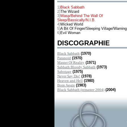
1)
Black Sabbath
2)
The Wizard
3)
Wasp/Behind The Wall Of
Sleep/Bassically/N.I.B.
4)
Wicked World
5)
A Bit Of Finger/Sleeping Village/Warning
6)
Evil Woman
DISCOGRAPHIE
Black Sabbath
(1970)
Paranoid
(1970)
Master Of Reality
(1971)
Sabbath Bloody Sabbath
(1973)
Sabotage
(1975)
Never Say Die!
(1978)
Heaven and Hell
(1980)
Born Again
(1983)
Black Sabbath (remaster 2004)
(2004)