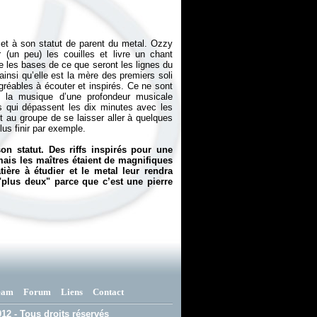
e et à son statut de parent du metal. Ozzy
n peu) les couilles et livre un chant
e les bases de ce que seront les lignes du
ainsi qu’elle est la mère des premiers soli
gréables à écouter et inspirés. Ce ne sont
t la musique d’une profondeur musicale
 qui dépassent les dix minutes avec les
t au groupe de se laisser aller à quelques
lus finir par exemple.
n statut. Des riffs inspirés pour une
mais les maîtres étaient de magnifiques
ère à étudier et le metal leur rendra
"plus deux" parce que c’est une pierre
eam
Forum
Liens
Contact
12 - Tous droits réservés