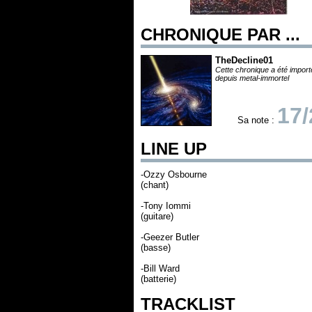
CHRONIQUE PAR ...
TheDecline01
Cette chronique a été impor
depuis metal-immortel
17/
Sa note :
LINE UP
-Ozzy Osbourne
(chant)
-Tony Iommi
(guitare)
-Geezer Butler
(basse)
-Bill Ward
(batterie)
TRACKLIST