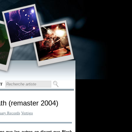
T
th (remaster 2004)
uary Records
Vertigo
ns que les autres en disant que Black