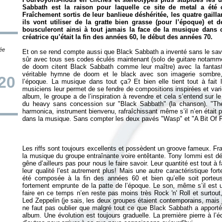
Sabbath est la raison pour laquelle ce site de metal a été 
Fraîchement sortis de leur banlieue déshéritée, les quatre gailla
ils vont utiliser de la gratte bien grasse (pour l’époque) et de
bousculeront ainsi à tout jamais la face de la musique dans c
créatrice qu’était la fin des années 60, le début des années 70.
tée
Et on se rend compte aussi que Black Sabbath a inventé sans le savo
sûr avec tous ses codes éculés maintenant (solo de guitare notamme
de doom citent Black Sabbath comme leur maître) avec la fanta
véritable hymne de doom et le black avec son imagerie sombre,
20
l’époque. La musique dans tout ça? Et bien elle tient tout à fait 
musiciens leur permet de se fendre de compositions inspirées et vari
album, le groupe a de l’inspiration à revendre et cela s’entend sur
du heavy sans concession sur "Black Sabbath" (la chanson). "The 
harmonica, instrument bienvenu, rafraîchissant même s’il n’en était
Les riffs sont toujours excellents et possèdent un groove fameux. Fran
la musique du groupe entraînante voire entêtante. Tony Iommi est déjà
gêne d’ailleurs pas pour nous le faire savoir. Leur quantité est tout 
leur qualité l’est autrement plus! Mais une autre caractéristique for
été composée à la fin des années 60 et bien qu’elle soit porteus
fortement emprunte de la patte de l’époque. Le son, même s’il est u
faire en ce temps n’en reste pas moins très Rock 'n' Roll et surtout,
Led Zeppelin (je sais, les deux groupes étaient contemporains, mais
ne faut pas oublier que malgré tout ce que Black Sabbath a apporté 
album. Une évolution est toujours graduelle. La première pierre à l’éd