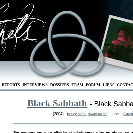
E-REPORTS
INTERVIEWS
DOSSIERS
TEAM
FORUM
LIENS
CONTAC
Black Sabbath
- Black Sabba
(2004) -
heavy metal
doom metal
- Label :
Sanct
Fourvoyons-nous en clichés et stéréotypes plus stupides les u