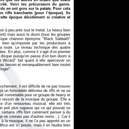
créé. Voici les précurseurs du genre.
rds en ont gros sur la patate. Pour cela
s riffs tranchants (pour l’époque). Ils
ette époque décidément si créative et
ir à peu près tout le metal. Le heavy bien
nt) mais aussi le doom (tous les groupes
stique chanson éponyme "Black Sabbath"
 bien qu’imposée par les producteurs à
la route. Le niveau technique des quatre
ées. En plus, comme il s’agit d’un premier
 le disque puisqu’on passe d’un bon doom à
Wizard" fait quant à elle apercevoir un
 pas besoin et remarquablement bien inséré
chement, il est difficile de ne pas trouver
 un formidable délivreur de riffs et ne se
à fait convenable pour un groupe de heavy et
te ressort de la musique du groupe. Elle a
e d’un renouveau musical, elle est très
n poil plus rugueux qui ce qui pouvait se
 certains riffs font carrément penser à du
 je ne connais pas d’autres noms…). Car il
à la musique, il ne l’a pas apporté en un
ifice est ici posée, mais il en faudra bien