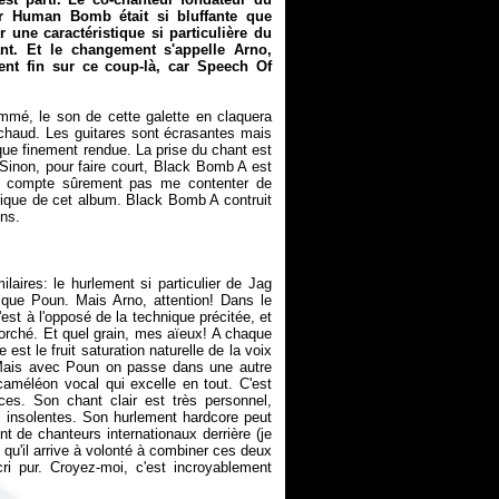
ur
Human Bomb
était si bluffante que
r une caractéristique si particulière du
t. Et le changement s'appelle Arno,
ent fin sur ce coup-là, car
Speech Of
mmé, le son de cette galette en claquera
 chaud. Les guitares sont écrasantes mais
 que finement rendue. La prise du chant est
 Sinon, pour faire court, Black Bomb A est
 ne compte sûrement pas me contenter de
 zique de cet album. Black Bomb A contruit
ilaires: le hurlement si particulier de Jag
 que Poun. Mais Arno, attention! Dans le
est à l'opposé de la technique précitée, et
orché. Et quel grain, mes aïeux! A chaque
est le fruit saturation naturelle de la voix
Mais avec Poun on passe dans une autre
caméléon vocal qui excelle en tout. C'est
s. Son chant clair est très personnel,
 insolentes. Son hurlement hardcore peut
 de chanteurs internationaux derrière (je
t qu'il arrive à volonté à combiner ces deux
cri pur. Croyez-moi, c'est incroyablement