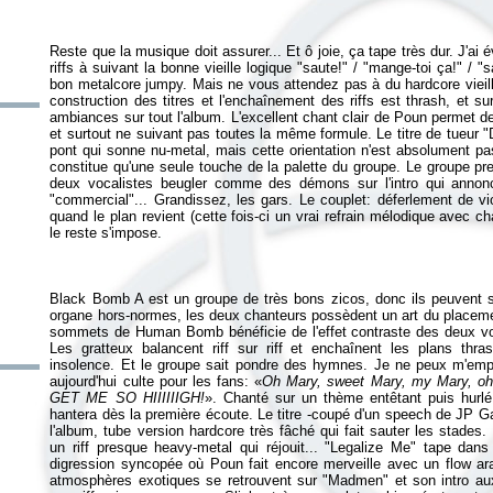
Reste que la musique doit assurer... Et ô joie, ça tape très dur. J'ai é
riffs à suivant la bonne vieille logique "saute!" / "mange-toi ça!" /
bon metalcore jumpy. Mais ne vous attendez pas à du hardcore vieill
construction des titres et l'enchaînement des riffs est thrash, et sur
ambiances sur tout l'album. L'excellent chant clair de Poun permet 
et surtout ne suivant pas toutes la même formule. Le titre de tueur "
pont qui sonne nu-metal, mais cette orientation n'est absolument pa
constitue qu'une seule touche de la palette du groupe. Le groupe pren
deux vocalistes beugler comme des démons sur l'intro qui annon
"commercial"... Grandissez, les gars. Le couplet: déferlement de vi
quand le plan revient (cette fois-ci un vrai refrain mélodique avec c
Black Bomb A est un groupe de très bons zicos, donc ils peuvent se
organe hors-normes, les deux chanteurs possèdent un art du placement 
sommets de
Human Bomb
bénéficie de l'effet contraste des deux v
Les gratteux balancent riff sur riff et enchaînent les plans t
insolence. Et le groupe sait pondre des hymnes. Je ne peux m'empêch
aujourd'hui culte pour les fans: «
Oh Mary, sweet Mary, my Mary, o
GET ME SO HIIIIIIGH!
». Chanté sur un thème entêtant puis hurl
hantera dès la première écoute. Le titre -coupé d'un speech de JP Ga
l'album, tube version hardcore très fâché qui fait sauter les stade
un riff presque heavy-metal qui réjouit... "Legalize Me" tape dan
digression syncopée où Poun fait encore merveille avec un flow arab
atmosphères exotiques se retrouvent sur "Madmen" et son intro a