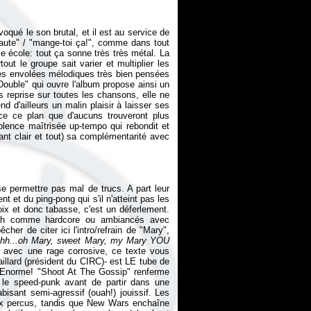
voqué le son brutal, et il est au service de
 "saute" / "mange-toi ça!", comme dans tout
e école: tout ça sonne très très métal. La
tout le groupe sait varier et multiplier les
des envolées mélodiques très bien pensées
Double" qui ouvre l'album propose ainsi un
s reprise sur toutes les chansons, elle ne
d d'ailleurs un malin plaisir à laisser ses
ce ce plan que d'aucuns trouveront plus
olence maîtrisée up-tempo qui rebondit et
hant clair et tout) sa complémentarité avec
 permettre pas mal de trucs. A part leur
et du ping-pong qui s'il n'atteint pas les
oix et donc tabasse, c'est un déferlement.
hrash comme hardcore ou ambiancés avec
er de citer ici l'intro/refrain de "Mary",
hhh...oh Mary, sweet Mary, my Mary YOU
é avec une rage corrosive, ce texte vous
illard (président du CIRC)- est LE tube de
s. Enorme! "Shoot At The Gossip" renferme
s le speed-punk avant de partir dans une
isant semi-agressif (ouah!) jouissif. Les
ux percus, tandis que New Wars enchaîne