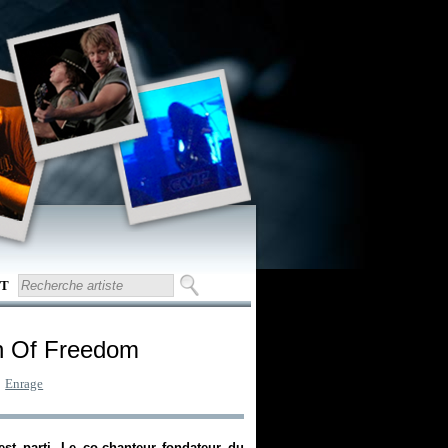
T
h Of Freedom
:
Enrage
t parti. Le co-chanteur fondateur du