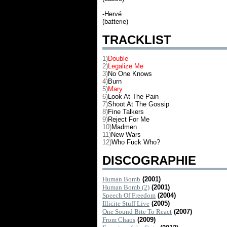
-Hervé
(batterie)
TRACKLIST
1)
Double
2)
Legalize Me
3)
No One Knows
4)
Burn
5)
Mary
6)
Look At The Pain
7)
Shoot At The Gossip
8)
Fine Talkers
9)
Reject For Me
10)
Madmen
11)
New Wars
12)
Who Fuck Who?
DISCOGRAPHIE
Human Bomb
(2001)
Human Bomb (2)
(2001)
Speech Of Freedom
(2004)
Illicite Stuff Live
(2005)
One Sound Bite To React
(2007)
From Chaos
(2009)