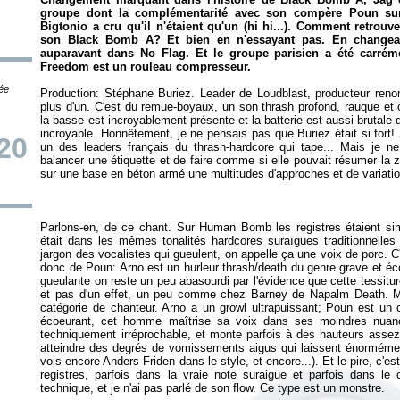
groupe dont la complémentarité avec son compère Poun s
Bigtonio a cru qu'il n'étaient qu'un (hi hi...). Comment retrouve
son Black Bomb A? Et bien en n'essayant pas. En changean
auparavant dans No Flag. Et le groupe parisien a été carrém
Freedom
est un rouleau compresseur.
tée
Production: Stéphane Buriez. Leader de Loudblast, producteur reno
plus d'un. C'est du remue-boyaux, un son thrash profond, rauque et
la basse est incroyablement présente et la batterie est aussi brutale
incroyable. Honnêtement, je ne pensais pas que Buriez était si fort!
20
un des leaders français du thrash-hardcore qui tape... Mais je
balancer une étiquette et de faire comme si elle pouvait résumer la
Parlons-en, de ce chant. Sur
Human Bomb
les registres étaient sim
était dans les mêmes tonalités hardcores suraïgues traditionnelles
jargon des vocalistes qui gueulent, on appelle ça une voix de porc. C'
donc de Poun: Arno est un hurleur thrash/death du genre grave et éc
gueulante on reste un peu abasourdi par l'évidence que cette tessiture 
et pas d'un effet, un peu comme chez Barney de Napalm Death. 
catégorie de chanteur. Arno a un growl ultrapuissant; Poun est un 
écoeurant, cet homme maîtrise sa voix dans ses moindres nuance
techniquement irréprochable, et monte parfois à des hauteurs assez
atteindre des degrés de vomissements aigus qui laissent énormément
vois encore Anders Friden dans le style, et encore...). Et le pire, c'es
registres, parfois dans la vraie note suraigüe et parfois dans le 