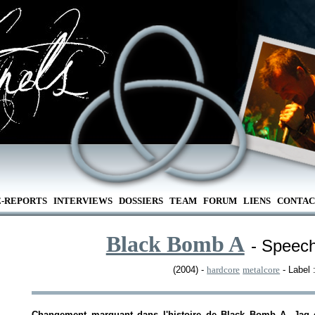
E-REPORTS
INTERVIEWS
DOSSIERS
TEAM
FORUM
LIENS
CONTAC
Black Bomb A
- Speec
(2004) -
hardcore
metalcore
- Label 
Changement marquant dans l'histoire de Black Bomb A, Jag es