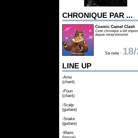
CHRONIQUE PAR ...
Cosmic Camel Clash
Cette chronique a été impor
depuis metal-immortel
18/
Sa note :
LINE UP
-Arno
(chant)
-Poun
(chant)
-Scalp
(guitare)
-Snake
(guitare)
-Mario
(basse)