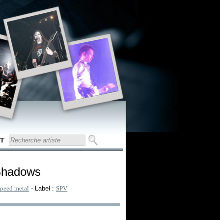
T
Shadows
speed metal
- Label :
SPV