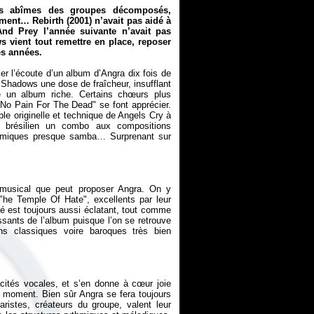
les abîmes des groupes décomposés,
raiment…
Rebirth
(2001) n’avait pas aidé à
And Prey
l’année suivante n’avait pas
ws
vient tout remettre en place, reposer
es années.
er l’écoute d’un album d’Angra dix fois de
 Shadows
une dose de fraîcheur, insufflant
re un album riche. Certains chœurs plus
No Pain For The Dead" se font apprécier.
ble originelle et technique de
Angels Cry
à
 brésilien un combo aux compositions
ythmiques presque samba… Surprenant sur
l musical que peut proposer Angra. On y
he Temple Of Hate", excellents par leur
té est toujours aussi éclatant, tout comme
issants de l’album puisque l’on se retrouve
ns classiques voire baroques très bien
cités vocales, et s’en donne à cœur joie
 moment. Bien sûr Angra se fera toujours
ristes, créateurs du groupe, valent leur