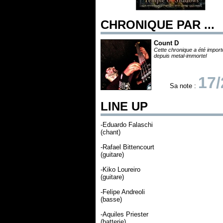
CHRONIQUE PAR ...
Count D
Cette chronique a été impor
depuis metal-immortel
17/
Sa note :
LINE UP
-Eduardo Falaschi
(chant)
-Rafael Bittencourt
(guitare)
-Kiko Loureiro
(guitare)
-Felipe Andreoli
(basse)
-Aquiles Priester
(batterie)