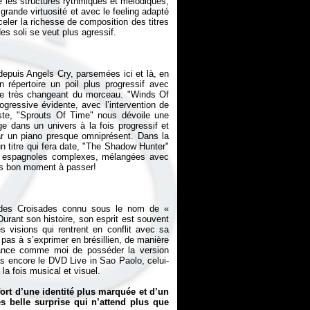
 les structures rythmiques et mélodiques,
s grande virtuosité et avec le feeling adapté
eler la richesse de composition des titres
depuis
Angels Cry
, parsemées ici et là, en
répertoire un poil plus progressif avec
ure très changeant du morceau. "Winds Of
gressive évidente, avec l’intervention de
ste, "Sprouts Of Time" nous dévoile une
ge dans un univers à la fois progressif et
 par un piano presque omniprésent. Dans la
n titre qui fera date, "The Shadow Hunter"
 et espagnoles complexes, mélangées avec
r des Croisades connu sous le nom de «
urant son histoire, son esprit est souvent
s visions qui rentrent en conflit avec sa
pas à s’exprimer en brésillien, de manière
hance comme moi de posséder la version
pas encore le DVD
Live in Sao Paolo
, celui-
 la fois musical et visuel.
rt d’une identité plus marquée et d’un
s belle surprise qui n’attend plus que