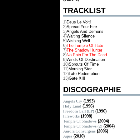
TRACKLIST
1)
Deus Le Volt!
2)
Spread Your Fire
3)
Angels And Demons
4)
Waiting Silence
5)
Wishing Well
6)
The Temple Of Hate
7)
The Shadow Hunter
8)
No Pain For The Dead
9)
Winds Of Destination
10)
Sprouts Of Time
11)
Morning Star
12)
Late Redemption
13)
Gate XIII
DISCOGRAPHIE
Angels Cry
(1993)
Holy Land
(1996)
Freedom Call (EP)
(1996)
Fireworks
(1998)
Temple Of Shadows
(2004)
Temple Of Shadows (2)
(2004)
Aurora Consurgens
(2006)
Aqua
(2010)