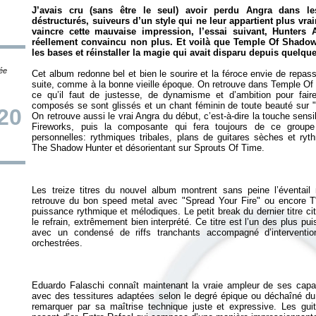
J’avais cru (sans être le seul) avoir perdu Angra dans 
déstructurés, suiveurs d’un style qui ne leur appartient plus v
vaincre cette mauvaise impression, l’essai suivant,
Hunters 
réellement convaincu non plus. Et voilà que
Temple Of Shado
les bases et réinstaller la magie qui avait disparu depuis quelqu
tée
Cet album redonne bel et bien le sourire et la féroce envie de repass
suite, comme à la bonne vieille époque. On retrouve dans
Temple Of
ce qu’il faut de justesse, de dynamisme et d’ambition pour fai
composés se sont glissés et un chant féminin de toute beauté sur "
20
On retrouve aussi le vrai Angra du début, c’est-à-dire la touche sensi
Fireworks
, puis la composante qui fera toujours de ce groupe
personnelles: rythmiques tribales, plans de guitares sèches et r
The Shadow Hunter
et désorientant sur
Sprouts Of Time
Les treize titres du nouvel album montrent sans peine l’éventai
retrouve du bon speed metal avec "Spread Your Fire" ou encore T"
puissance rythmique et mélodiques. Le petit break du dernier titre ci
le refrain, extrêmement bien interprété. Ce titre est l’un des plus pu
avec un condensé de riffs tranchants accompagné d’interventio
Eduardo Falaschi connaît maintenant la vraie ampleur de ses capa
avec des tessitures adaptées selon le degré épique ou déchaîné du
remarquer par sa maîtrise technique juste et expressive. Les guita