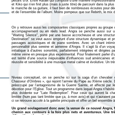
pesant d’or. Entre Rafael qui compose d’une manière impressionnante
et Kiko qui n’en finit plus (mais à juste titre) de parcourir dans la plu
le manche de sa guitare, il faut bien de nombreuses écoutes pour déc
et de l’ensemble de l’album. Moins pompeux que sur
Rebirth
On y retrouve aussi les composantes classiques propres au groupe 
accompagnement ou en réels lead. Angra se penche aussi sur un 
"Waiting Silence", porté par une basse accrocheuse et une struct
Destination" se veut aussi emprunt d’une structure dynamique et pro
passages acoustiques et de piano sombres. Avec un chant intimi
personnalité plus sereine et aérienne d’Angra. Il s’agit là d’un voya
initiatique à d’autres sonorités, parfaitement intégrées et dirigées
même veine en presque plus expérimental. Pour finalement parler d’u
est teinté d’une source inépuisable d’influences sud américaines
Niveau conceptuel, on se penche ici sur la saga d’un chevalie
Chasseur d’Ombres », qui rejoint l’armée du Pape au XIème siècle. D
préoccupé par l’antagonisme de la Guerre Sainte, et affecté par le
dévotion pour l’Eglise. Tout un programme dans lequel Angra n’hésité 
plus évidente sur "Late Redemption". Pour ceux qui auront la c
limitée (hum pas tant limitée que ça, à mon avis) et qui n’auraient 
ci se retrouve accolé à la galette principale et offre un bel ensemble à
Un grand soulagement donc avec la venue de ce nouvel Angra, fo
chemin aux contours à la fois plus nets et aventureux. Une trè