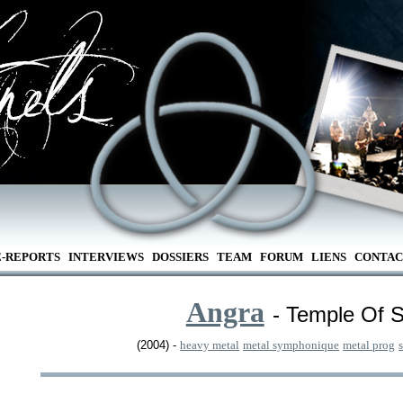
E-REPORTS
INTERVIEWS
DOSSIERS
TEAM
FORUM
LIENS
CONTAC
Angra
- Temple Of 
(2004) -
heavy metal
metal symphonique
metal prog