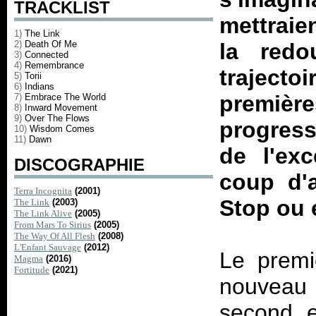
TRACKLIST
mettraie
1)
The Link
2)
Death Of Me
la redo
3)
Connected
4)
Remembrance
trajecto
5)
Torii
6)
Indians
premi
7)
Embrace The World
8)
Inward Movement
9)
Over The Flows
progress
10)
Wisdom Comes
11)
Dawn
de l'exc
DISCOGRAPHIE
coup d'a
Terra Incognita
(2001)
Stop ou 
The Link
(2003)
The Link Alive
(2005)
From Mars To Sirius
(2005)
The Way Of All Flesh
(2008)
L'Enfant Sauvage
(2012)
Le premie
Magma
(2016)
Fortitude
(2021)
nouveau
second 