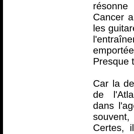
résonne 
Cancer a
les guit
l'entra
emportée 
Presque t
Car la d
de l'Atl
dans l'a
souvent
Certes, 