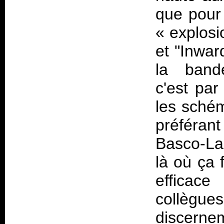
que pour
«
explos
et "Inwa
la bande
c'est par
les schém
préféran
Basco-La
là où ça 
efficace
collègu
discernem