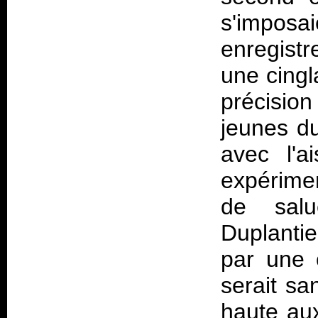
s'impos
enregistr
une cingl
précision 
jeunes d
avec l'a
expérimen
de sal
Duplantie
par une 
serait sa
haute aux