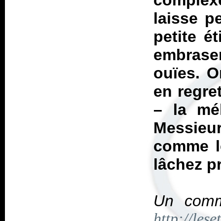
complex
laisse p
petite ét
embraser
ouïes. O
en regre
– la mél
Messieu
comme le
lâchez pr
Un comme
http://lese