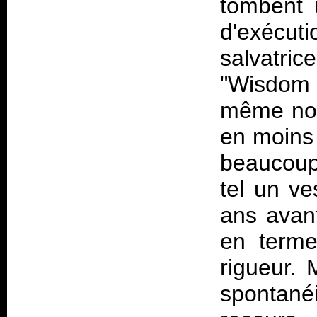
tombent 
d'exécu
salvatric
"Wisdom 
même nom
en moins
beaucoup
tel un ve
ans avant
en terme
rigueur.
spontan