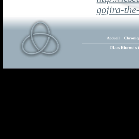
gojira-th
Accueil
Chroniq
©Les Eternels 