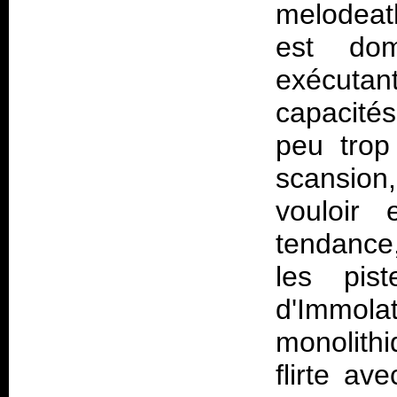
melodeath
est do
exécuta
capacité
peu trop
scansion,
vouloir
tendance,
les pis
d'Immola
monolithi
flirte av