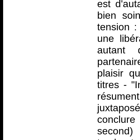
est d'aut
bien soi
tension :
une libé
autant 
partenai
plaisir q
titres - 
résument
juxtapos
conclure
second) 