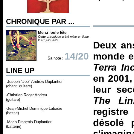
CHRONIQUE PAR ...
Merci foule fête
Cette chronique a été mise en ligne
le 01 juin 2021
Deux ans
14/20
monde et
Sa note :
Terra In
LINE UP
en 2001,
-Joseph "Joe" Andrew Duplantier
(chant+guitare)
leur sec
-Christian Roger Andreu
The Lin
(guitare)
-Jean-Michel Dominique Labadie
registre
(basse)
désolé 
-Mario François Duplantier
(batterie)
s'imagi