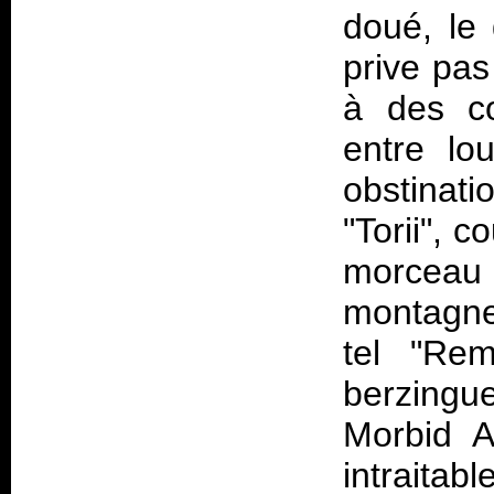
doué, le
prive pas
à des co
entre lo
obstinati
"Torii", 
morcea
montagnes
tel "Re
berzingu
Morbid A
intraita