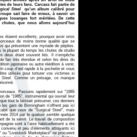
tes de leurs fans. Carcass fait partie de
gical Steel
qu’un album calibré pour
oupe sait faire de mieux, à savoir un
ues louanges fort méritées. De cette
 chutes, que nous allons aujourd’hui
es étaient excellents, pourquoi avoir omis
 morceaux de moins bonne qualité que se
s qui présentent une myriade de pépites.
is la plupart du temps les chutes de studio
es deux étant souvent liés. Il n’empêche
e fan très étendue et selon les dires du
ition japonaise ou autre réédition à venir,
 Un coup d’œil rapide à la pochette et vous
re utilisés pour torturer vos victimes si
 Steel.
Comme un présage, ce manque
 résonné.
morceaux. Passons rapidement sur "1985
n de “1985“, instrumental qui ouvrait leur
que tout le laissait présumer, ces derniers
e les gars de Birmingham n’offrent pas ici
cabit que ceux de "Surgical Steel", mais
nnée 2014 par le quatuor semble quelque
nt de la servir. Le travail de composition
pagnie sont à l’aise habituellement a été
op convenu et peu d’éléments attrayants ici
ot" ou "Livestock Marketplace" ne procurent