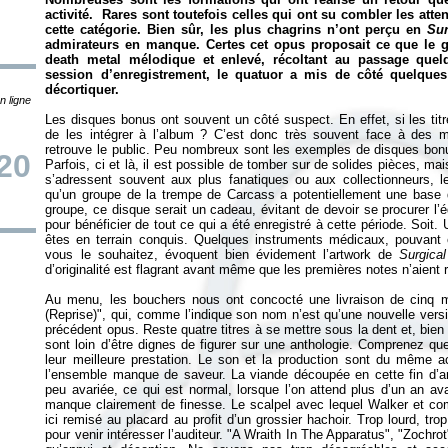
activité. Rares sont toutefois celles qui ont su combler les atten
cette catégorie. Bien sûr, les plus chagrins n’ont perçu en
Sur
admirateurs en manque. Certes cet opus proposait ce que le gr
death metal mélodique et enlevé, récoltant au passage quelq
session d’enregistrement, le quatuor a mis de côté quelques
décortiquer.
n ligne
Les disques bonus ont souvent un côté suspect. En effet, si les titr
de les intégrer à l’album ? C’est donc très souvent face à des
retrouve le public. Peu nombreux sont les exemples de disques bonu
20
Parfois, ci et là, il est possible de tomber sur de solides pièces, ma
s’adressent souvent aux plus fanatiques ou aux collectionneurs, l
qu’un groupe de la trempe de Carcass a potentiellement une base d
groupe, ce disque serait un cadeau, évitant de devoir se procurer l’éd
pour bénéficier de tout ce qui a été enregistré à cette période. Soit.
êtes en terrain conquis. Quelques instruments médicaux, pouvant êt
vous le souhaitez, évoquent bien évidement l’artwork de
Surgical
d’originalité est flagrant avant même que les premières notes n’aient
Au menu, les bouchers nous ont concocté une livraison de cinq 
(Reprise)", qui, comme l’indique son nom n’est qu’une nouvelle versio
précédent opus. Reste quatre titres à se mettre sous la dent et, bien 
sont loin d’être dignes de figurer sur une anthologie. Comprenez qu
leur meilleure prestation. Le son et la production sont du même a
l’ensemble manque de saveur. La viande découpée en cette fin d’a
peu avariée, ce qui est normal, lorsque l’on attend plus d’un an ava
manque clairement de finesse. Le scalpel avec lequel Walker et com
ici remisé au placard au profit d’un grossier hachoir. Trop lourd, tr
pour venir intéresser l’auditeur. "A Wraith In The Apparatus", "Zochr