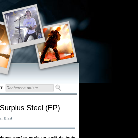
T
 Surplus Steel (EP)
ar Blast
elques années après un arrêt de toute