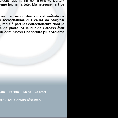
rdons que la fin de "Intensive Battery
 même hocher la tête. Malheureusement ce
e des maitres du death metal mélodique
ns accrocheuses que celles de
Surgical
 mais à part les collectioneurs dont je
 de plaire. Si le but de Carcass était
ur administrer une torture plus violente
eam
Forum
Liens
Contact
12 - Tous droits réservés