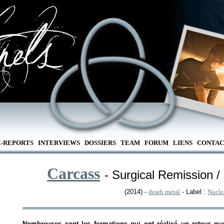
E-REPORTS
INTERVIEWS
DOSSIERS
TEAM
FORUM
LIENS
CONTAC
Carcass
- Surgical Remission /
(2014) -
death metal
- Label :
Nucle
Nombreuses sont les formations qui ont réalisé un retour qu