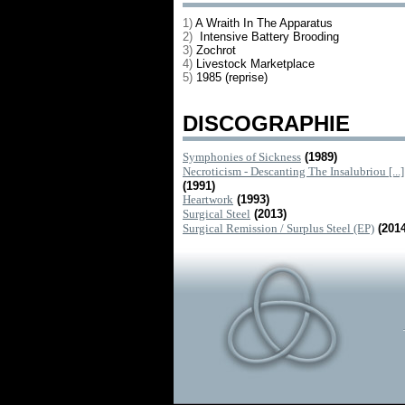
1)
A Wraith In The Apparatus
2)
Intensive Battery Brooding
3)
Zochrot
4)
Livestock Marketplace
5)
1985 (reprise)
DISCOGRAPHIE
Symphonies of Sickness
(1989)
Necroticism - Descanting The Insalubriou [...]
(1991)
Heartwork
(1993)
Surgical Steel
(2013)
Surgical Remission / Surplus Steel (EP)
(2014