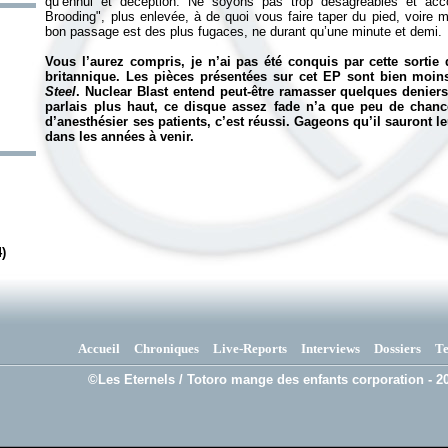
qu’ennui et déception. Ne soyons pas trop désagréables et acco
Brooding", plus enlevée, à de quoi vous faire taper du pied, voire
bon passage est des plus fugaces, ne durant qu’une minute et demi.
Vous l’aurez compris, je n’ai pas été conquis par cette sorti
britannique. Les pièces présentées sur cet EP sont bien moi
Steel
. Nuclear Blast entend peut-être ramasser quelques deniers,
parlais plus haut, ce disque assez fade n’a que peu de chance
d’anesthésier ses patients, c’est réussi. Gageons qu’il sauront le
dans les années à venir.
)
Accueil
Chroniques
Live-Reports
Interviews
Dossiers
T
©Les Eternels / Totoro mange des enfants corporation - 20