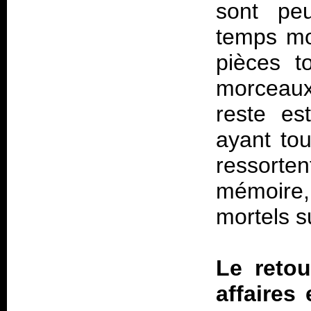
sont peu
temps mo
pièces t
morceaux
reste es
ayant to
ressorte
mémoire,
mortels s
Le retou
affaires