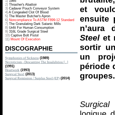
1)
1985
2)
Thrasher's Abattoir
et voul
3)
Cadaver Pouch Conveyor System
4)
A Congealed Clot Of Blood
5)
The Master Butcher's Apron
ensuite
6)
Noncompliance To ASTM F899-12 Standard
7)
The Granulating Dark Satanic Mills
n’aura 
8)
Unfit For Human Consumption
9)
316L Grade Surgical Steel
Steel
et 
10)
Captive Bolt Pistol
11)
Mount Of Execution
sortir u
DISCOGRAPHIE
un proj
Symphonies of Sickness
(1989)
Necroticism - Descanting The Insalubriou [...]
période 
(1991)
Heartwork
(1993)
groupes
Surgical Steel
(2013)
Surgical Remission / Surplus Steel (EP)
(2014)
Surgical
logique 