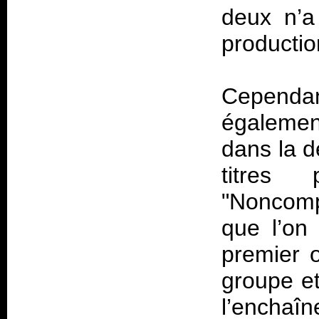
deux n’a
productio
Cependan
également
dans la d
titres 
"Noncomp
que l’on 
premier o
groupe et
l’enchaî