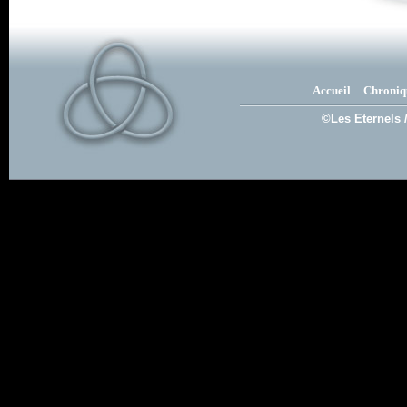
Accueil
Chroniq
©Les Eternels 