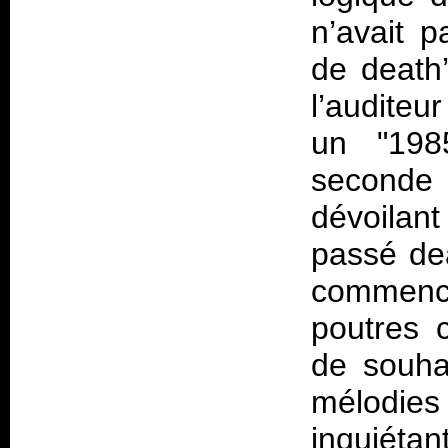
n’avait 
de death’
l’auditeu
un "198
seconde
dévoilan
passé dea
commenc
poutres 
de souha
mélodies
inquiéta