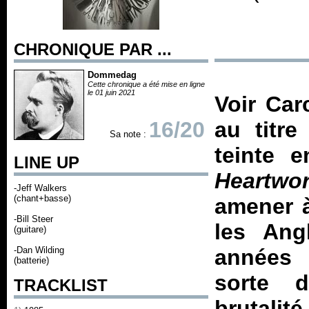
CHRONIQUE PAR ...
Dommedag
Cette chronique a été mise en ligne
le 01 juin 2021
Voir Car
16/20
au titre
Sa note :
teinte 
LINE UP
Heartwo
-Jeff Walkers
(chant+basse)
amener à
-Bill Steer
les Ang
(guitare)
-Dan Wilding
années 
(batterie)
sorte d
TRACKLIST
brutalit