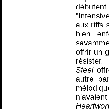
débutent
"Intensiv
aux riffs
bien enf
savammen
offrir un 
résiste
Steel
off
autre par
mélodiqu
n’avaien
Heartwor