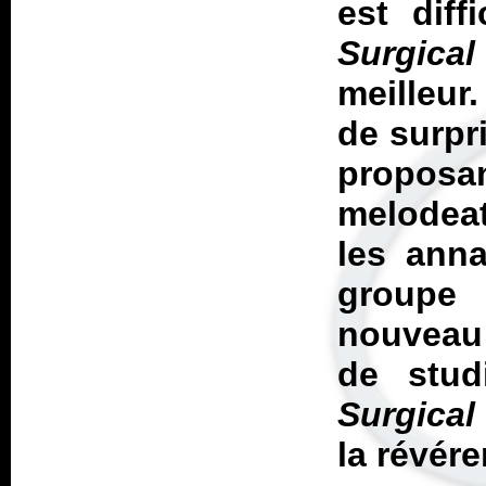
est diff
Surgical
meilleur.
de surpri
propos
melodeat
les anna
groupe 
nouveau
de stud
Surgical
la révér