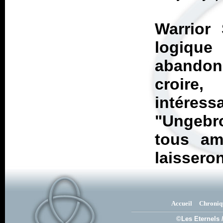
Warrior 
logiq
abandon
croire
intéress
"Ungebro
tous am
laissero
Accueil
Chroniq
©Les Eternels 