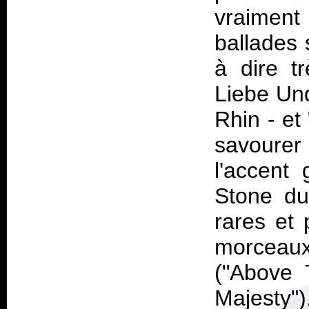
vraiment
ballades 
à dire tr
Liebe Und
Rhin - et
savourer
l'accent
Stone du
rares et 
morceau
("Above 
Majesty")