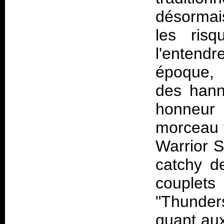
désormais
les risq
l'entend
époque, 
des hanne
honneur 
morceau t
Warrior S
catchy d
couplets
"Thunder
quant aux