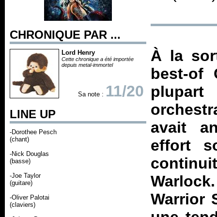
CHRONIQUE PAR ...
À la sor
Lord Henry
Cette chronique a été importée
depuis metal-immortel
best-of
11/20
plupar
Sa note :
orchestr
LINE UP
avait a
-Dorothee Pesch
(chant)
effort 
-Nick Douglas
continu
(basse)
-Joe Taylor
Warlock
(guitare)
Warrior 
-Oliver Palotai
(claviers)