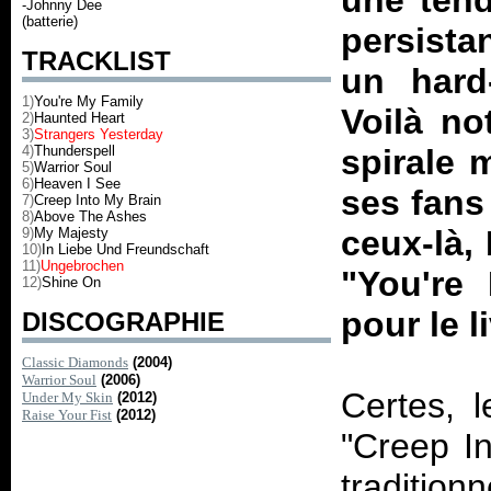
une tend
-Johnny Dee
(batterie)
persista
TRACKLIST
un hard-
1)
You're My Family
Voilà n
2)
Haunted Heart
3)
Strangers Yesterday
4)
Thunderspell
spirale 
5)
Warrior Soul
6)
Heaven I See
ses fans 
7)
Creep Into My Brain
8)
Above The Ashes
ceux-là,
9)
My Majesty
10)
In Liebe Und Freundschaft
11)
Ungebrochen
"You're 
12)
Shine On
pour le l
DISCOGRAPHIE
Classic Diamonds
(2004)
Warrior Soul
(2006)
Certes, 
Under My Skin
(2012)
Raise Your Fist
(2012)
"Creep In
traditio